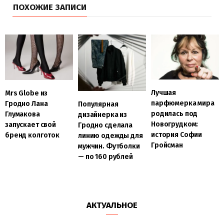
ПОХОЖИЕ ЗАПИСИ
Лучшая
Mrs Globe из
парфюмерка мира
Гродно Лана
Популярная
родилась под
Глумакова
дизайнерка из
Новогрудком:
запускает свой
Гродно сделала
история Софии
бренд колготок
линию одежды для
Гройсман
мужчин. Футболки
— по 160 рублей
АКТУАЛЬНОЕ