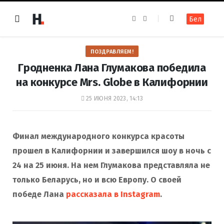
F
I
Бел
a
n
c
s
e
t
b
a
o
g
ПОЗДРАВЛЯЕМ!
o
r
k
a
Гродненка Лана Глумакова победила
m
на конкурсе Mrs. Globe в Калифорнии
25 ИЮНЯ 2023, 14:13
Финал международного конкурса красоты
прошел в Калифорнии и завершился шоу в ночь с
24 на 25 июня. На нем Глумакова представляла не
только Беларусь, но и всю Европу. О своей
победе Лана
рассказала в Instagram
.