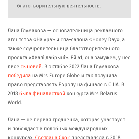
благотворительную деятельность.
Лана Глумакова — основательница рекламного
агентства «На ура» и спа-салона «Honey Day», а
также соучредительница благотворительного
проекта «Хвалі дабрыні». Ей 41, она замужем, у нее
двое
сыновей
. В октябре 2022 Лана Глумакова
победила
на Mrs Europe Globe и так получила
право представлять Европу на финале в США. В
2018
была финалисткой
конкурса Mrs Belarus
World.
Лана — не первая гродненка, которая участвует
и побеждает в подобных международных
конкурсах.
Светлана Скок
представляла в 2018