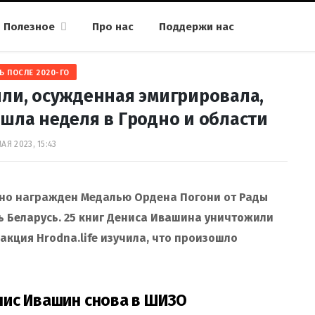
Полезное
Про нас
Поддержи нас
Ь ПОСЛЕ 2020-ГО
ли, осужденная эмигрировала,
шла неделя в Гродно и области
МАЯ 2023, 15:43
тно награжден Медалью Ордена Погони от Рады
ь Беларусь. 25 книг Дениса Ивашина уничтожили
акция Hrodna.life изучила, что произошло
нис Ивашин снова в ШИЗО