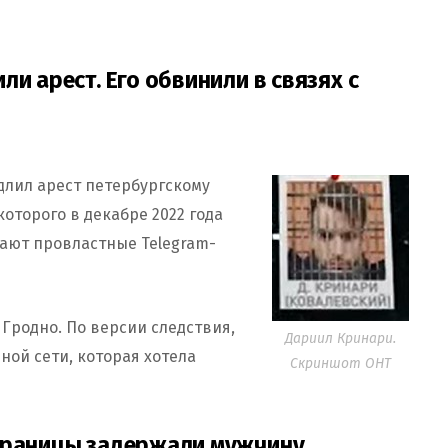
и арест. Его обвинили в связях с
длил арест петербургскому
оторого в декабре 2022 года
щают провластные Telegram-
 Гродно. По версии следствия,
Дариил Кринари.
ой сети, которая хотела
Скриншот ОНТ
 границы задержали мужчину