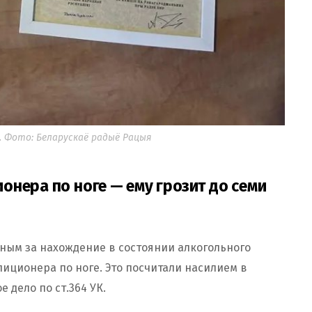
. Фото: Беларускаё радыё Рацыя
нера по ноге — ему грозит до семи
нным за нахождение в состоянии алкогольного
иционера по ноге. Это посчитали насилием в
 дело по ст.364 УК.