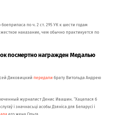
боеприпаса по ч. 2 ст. 295 УК к шести годам
жесткое наказание, чем обычно практикуется по
рок посмертно награжден Медалью
ксей Диковицкий
передали
брату Витольда Андрею
люченный журналист Денис Ивашин. “Хацелася б
лугаў і значнасьці асобы Дзяніса для Беларусі і
сала
его жена Ольга.