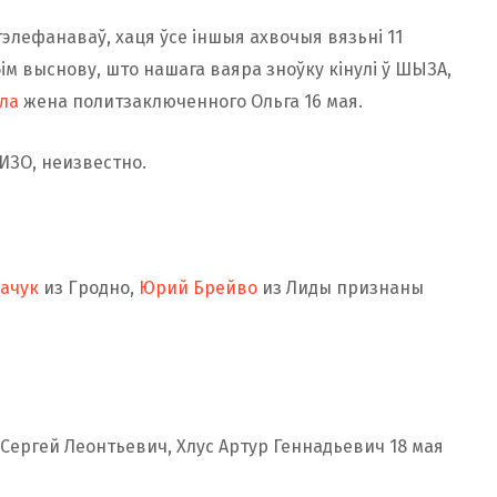
атэлефанаваў, хаця ўсе іншыя ахвочыя вязьні 11
бім выснову, што нашага ваяра зноўку кінулі ў ШЫЗА,
ла
жена политзаключенного Ольга 16 мая.
ИЗО, неизвестно.
качук
из Гродно,
Юрий Брейво
из Лиды признаны
Сергей Леонтьевич, Хлус Артур Геннадьевич 18 мая