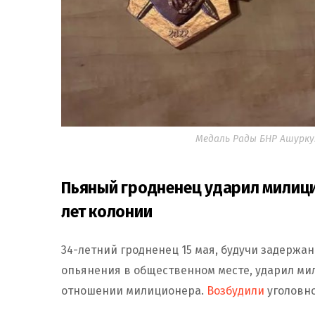
Медаль Рады БНР Ашурку
Пьяный гродненец ударил милицио
лет колонии
34-летний гродненец 15 мая, будучи задержа
опьянения в общественном месте, ударил мил
отношении милиционера.
Возбудили
уголовное