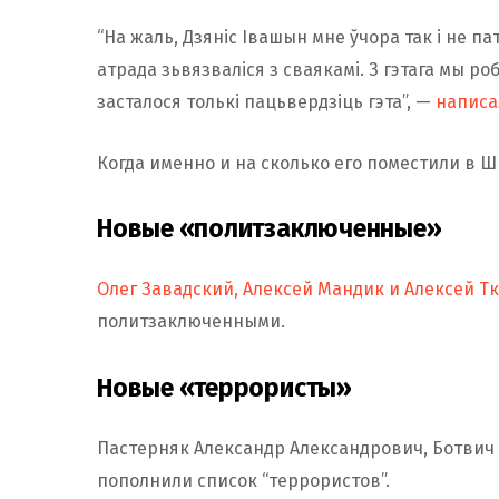
“На жаль, Дзяніс Івашын мне ўчора так і не п
атрада зьвязваліся з сваякамі. З гэтага мы ро
засталося толькі пацьвердзіць гэта”, —
написа
Когда именно и на сколько его поместили в Ш
Новые «политзаключенные»
Олег Завадский, Алексей Мандик и Алексей Т
политзаключенными.
Новые «террористы»
Пастерняк Александр Александрович, Ботвич 
пополнили список “террористов”.