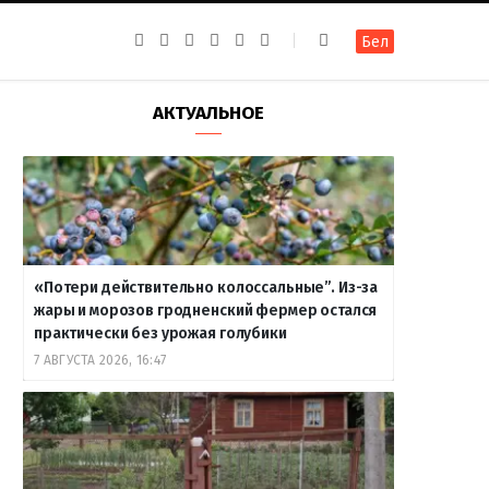
F
I
T
R
Y
В
Бел
a
n
e
S
o
к
c
s
l
S
u
о
e
t
e
T
н
b
a
g
u
т
АКТУАЛЬНОЕ
o
g
r
b
а
o
r
a
e
к
k
a
m
т
m
е
«Потери действительно колоссальные”. Из-за
жары и морозов гродненский фермер остался
практически без урожая голубики
7 АВГУСТА 2026, 16:47