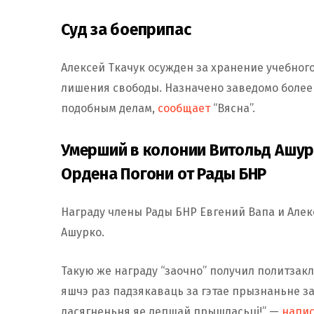
Суд за боеприпас
Алексей Ткачук осужден за хранение учебного 
лишения свободы. Назначено заведомо более 
подобным делам,
сообщает
“Вясна”.
Умерший в колонии Витольд Ашу
Ордена Погони от Рады БНР
Награду члены Рады БНР Евгений Вапа и Але
Ашурко.
Такую же награду “заочно” получил политзак
яшчэ раз падзякаваць за гэтае прызнаньне зас
дасягненьня яе лепшай прышласьці!” —
напи