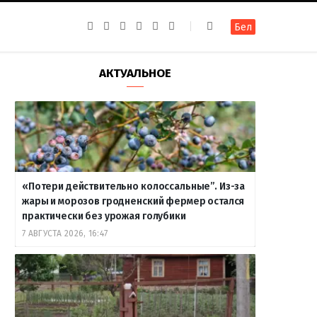
F
I
T
R
Y
В
Бел
a
n
e
S
o
к
c
s
l
S
u
о
e
t
e
T
н
b
a
g
u
т
АКТУАЛЬНОЕ
o
g
r
b
а
o
r
a
e
к
k
a
m
т
m
е
«Потери действительно колоссальные”. Из-за
жары и морозов гродненский фермер остался
практически без урожая голубики
7 АВГУСТА 2026, 16:47