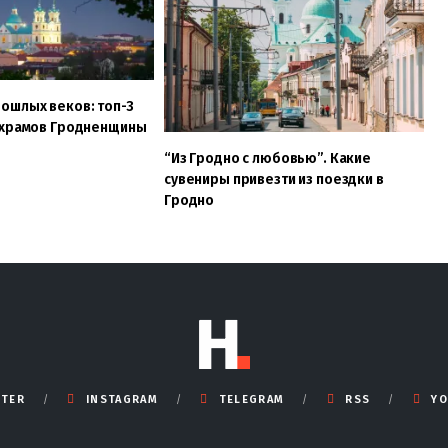
ошлых веков: топ-3
 храмов Гродненщины
“Из Гродно с любовью”. Какие
сувениры привезти из поездки в
Гродно
TTER
INSTAGRAM
TELEGRAM
RSS
YO