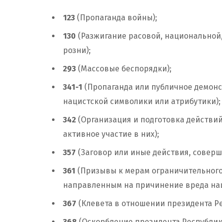
123
(Пропаганда войны);
130
(Разжигание расовой, национальной
розни);
293
(Массовые беспорядки);
341-1
(Пропаганда или публичное демонс
нацистской символики или атрибутики);
342
(Организация и подготовка действи
активное участие в них);
357
(Заговор или иные действия, соверш
361
(Призывы к мерам ограничительного
направленным на причинение вреда нац
367
(Клевета в отношении президента Ре
368
(Оскорбление президента Республик