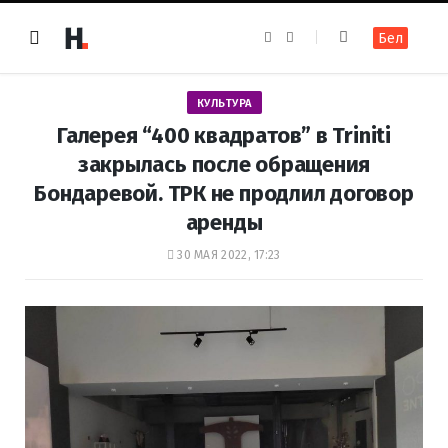
F
I
Бел
a
n
c
s
e
t
b
a
o
g
КУЛЬТУРА
o
r
k
a
Галерея “400 квадратов” в Triniti
m
закрылась после обращения
Бондаревой. ТРК не продлил договор
аренды
30 МАЯ 2022, 17:23