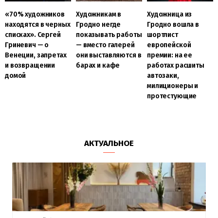
Художникам в
«70% художников
Художница из
Гродно негде
находятся в черных
Гродно вошла в
показывать работы
списках». Сергей
шортлист
— вместо галерей
Гриневич — о
европейской
они выставляются в
Венеции, запретах
премии: на ее
барах и кафе
и возвращении
работах расшиты
домой
автозаки,
милиционеры и
протестующие
АКТУАЛЬНОЕ