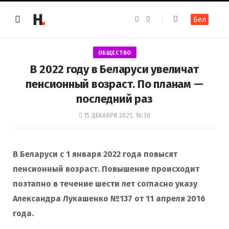
F
I
Бел
a
n
c
s
e
t
b
a
o
g
ОБЩЕСТВО
o
r
k
a
В 2022 году в Беларуси увеличат
m
пенсионный возраст. По планам —
последний раз
15 ДЕКАБРЯ 2021, 16:30
В Беларуси с 1 января 2022 года повысят
пенсионный возраст. Повышение происходит
поэтапно в течение шести лет согласно указу
Александра Лукашенко №137 от 11 апреля 2016
года.