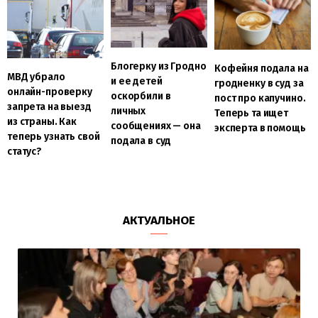
Блогерку из Гродно
Кофейня подала на
МВД убрало
и ее детей
гродненку в суд за
онлайн-проверку
оскорбили в
пост про капучино.
запрета на выезд
личных
Теперь та ищет
из страны. Как
сообщениях — она
эксперта в помощь
теперь узнать свой
подала в суд
статус?
АКТУАЛЬНОЕ