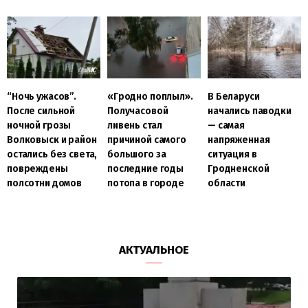
“Ночь ужасов”.
«Гродно поплыл».
В Беларуси
После сильной
Получасовой
начались паводки
ночной грозы
ливень стал
— самая
Волковыск и район
причиной самого
напряженная
остались без света,
большого за
ситуация в
повреждены
последние годы
Гродненской
полсотни домов
потопа в городе
области
АКТУАЛЬНОЕ