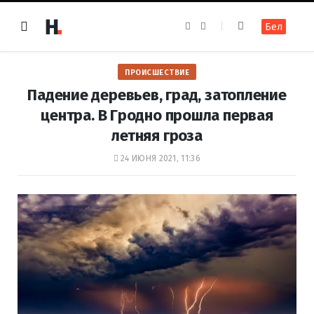
F
I
Бел
a
n
c
s
e
t
b
a
o
g
ПРОИСШЕСТВИЕ
o
r
k
a
Падение деревьев, град, затопление
m
центра. В Гродно прошла первая
летняя гроза
24 ИЮНЯ 2021, 11:36