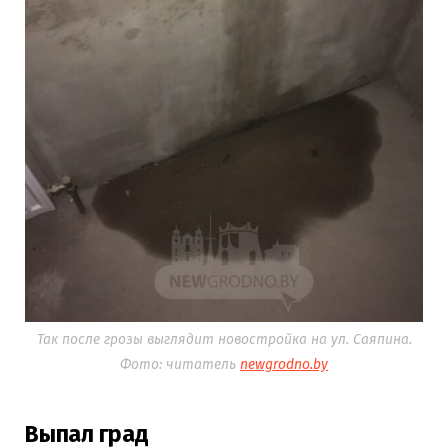
Так после грозы выглядит новостройка на ул. Саяпина.
Фото: читатель
newgrodno.by
Выпал град