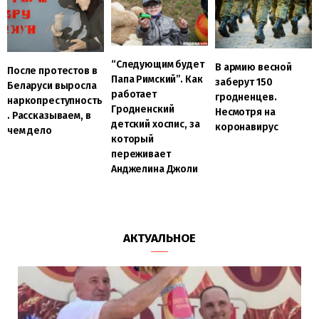
“Следующим будет
В армию весной
После протестов в
Папа Римский”. Как
заберут 150
Беларуси выросла
работает
гродненцев.
наркопреступность
Гродненский
Несмотря на
. Рассказываем, в
детский хоспис, за
коронавирус
чем дело
который
переживает
Анджелина Джоли
АКТУАЛЬНОЕ