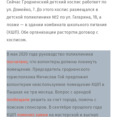
Сейчас Гродненский детский хоспис работает по
ул. Домейко, 7. До этого хоспис размещался в
детской поликлинике №2 по ул. Гагарина, 18, а
позже — в здании комбината школьного питания
(КШП). Обе организации расторгли договор с
хосписом.
В мае 2020 года руководство поликлиники
посчитало
, что волонтеры должны покинуть
помещение. Председатель гродненского
горисполкома Мечислав Гой предложил
волонтерам неиспользуемое помещение КШП в
Пышках на три месяца. Вопрос с арендой
пообещали
решить за счет города, помочь с
поиском спонсоров. В сентябре прошлого года
КШП
поменял замки
на мастерской и выгнал