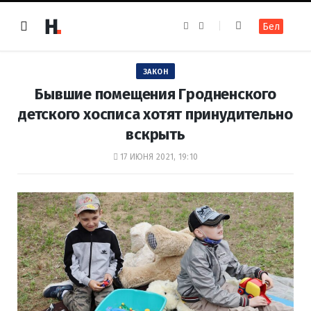
F
I
Бел
a
n
c
s
e
t
b
a
o
g
ЗАКОН
o
r
k
a
Бывшие помещения Гродненского
m
детского хосписа хотят принудительно
вскрыть
17 ИЮНЯ 2021, 19:10