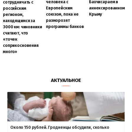
человека с
Бахчисараем в
сотрудничать с
Европейским
аннексированном
российским
союзом, пока не
Крыму
регионом,
разморозят
находящимся за
программы банков
3000 км: чиновники
считают, что
«точек
соприкосновения
много»
АКТУАЛЬНОЕ
Около 150 рублей. Гродненцы обсудили, сколько