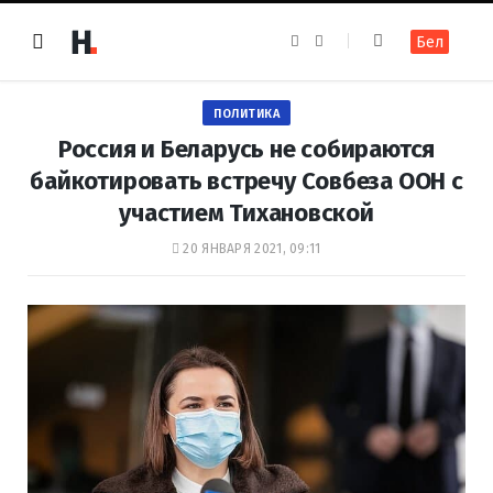
F
I
Бел
a
n
c
s
e
t
b
a
o
g
ПОЛИТИКА
o
r
k
a
Россия и Беларусь не собираются
m
байкотировать встречу Совбеза ООН с
участием Тихановской
20 ЯНВАРЯ 2021, 09:11