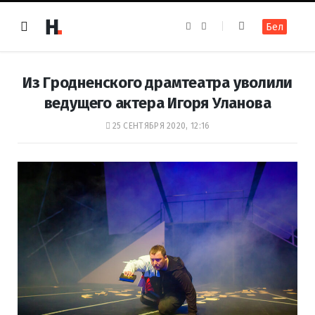
F
I
Бел
a
n
c
s
e
t
b
a
o
g
Из Гродненского драмтеатра уволили
o
r
k
a
ведущего актера Игоря Уланова
m
25 СЕНТЯБРЯ 2020, 12:16