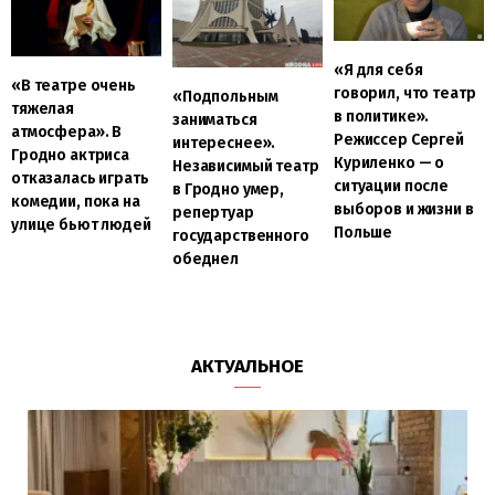
«Я для себя
«В театре очень
говорил, что театр
«Подпольным
тяжелая
в политике».
заниматься
атмосфера». В
Режиссер Сергей
интереснее».
Гродно актриса
Куриленко — о
Независимый театр
отказалась играть
ситуации после
в Гродно умер,
комедии, пока на
выборов и жизни в
репертуар
улице бьют людей
Польше
государственного
обеднел
АКТУАЛЬНОЕ