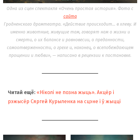
Одна из сцен спектакля «Очень простая история». Фото с
сайта
Гродненского драмтеатра. «Действие происходит… в хлеву. И
именно животные, живущие там, говорят нам о жизни и
смерти, о их балансе и равновесии, о преданности,
самоотверженности, о грехе и, наконец, о всепобеждающем
прощении и любви», — написано в рецензии к постановке.
Читай ещё:
«Ніколі не позна жыць». Акцёр і
рэжысёр Сяргей Курыленка на сцэне і ў жыцці