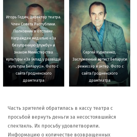
Игорь Гедич, директор театра.
Член Совета Республики.
Полковник в отставке.
Награжден медалью «За
безупречную службу» и
знаком Министерства
Сергей Куриленко,
культуры «За ўклад у развiццё
Заслуженный артист Беларуси
культуры Беларусi». Фото с
, режиссёр и актер. Фото с
сайта Гродненского
сайта Гродненского
драмтеатра
драмтеатра
Часть зрителей обратилась в кассу театра с
просьбой вернуть деньги за несостоявшийся
спектакль. Их просьбу удовлетворили.
Информацию о количестве возвращенных