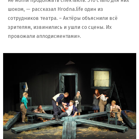
не могли продолжать спектакль. Это стало для них
шоком, — рассказал Hrоdna.life один из
сотрудников театра. – Актёры объяснили всё
зрителям, извинились и ушли со сцены. Их
провожали аплодисментами».