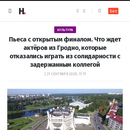
F
I
Бел
a
n
c
s
e
t
b
a
o
g
КУЛЬТУРА
o
r
k
a
Пьеса с открытым финалом. Что ждет
m
актёров из Гродно, которые
отказались играть из солидарности с
задержанным коллегой
21 СЕНТЯБРЯ 2020, 17:11