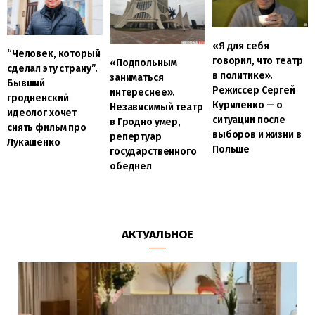
«Я для себя
“Человек, который
говорил, что театр
«Подпольным
сделал эту страну”.
в политике».
заниматься
Бывший
Режиссер Сергей
интереснее».
гродненский
Куриленко — о
Независимый театр
идеолог хочет
ситуации после
в Гродно умер,
снять фильм про
выборов и жизни в
репертуар
Лукашенко
Польше
государственного
обеднел
АКТУАЛЬНОЕ