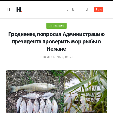
F
I
Бел
a
n
c
s
e
t
b
a
o
g
ЭКОЛОГИЯ
o
r
k
a
Гродненец попросил Администрацию
m
президента проверить мор рыбы в
Немане
18 ИЮНЯ 2020, 08:43