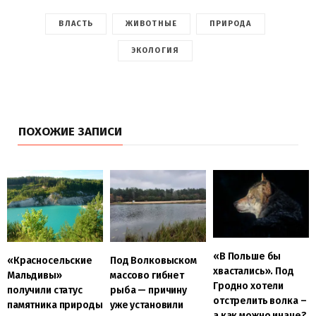
ВЛАСТЬ
ЖИВОТНЫЕ
ПРИРОДА
ЭКОЛОГИЯ
ПОХОЖИЕ ЗАПИСИ
«В Польше бы
«Красносельские
Под Волковыском
хвастались». Под
Мальдивы»
массово гибнет
Гродно хотели
получили статус
рыба — причину
отстрелить волка –
памятника природы
уже установили
а как можно иначе?