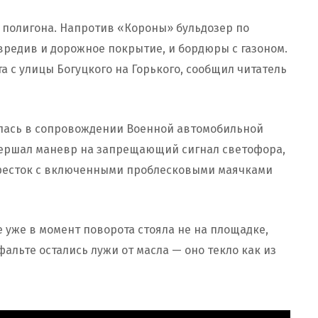
о полигона. Напротив «Короны» бульдозер по
вредив и дорожное покрытие, и бордюры с газоном.
та с улицы Богуцкого на Горького, сообщил читатель
галась в сопровождении Военной автомобильной
вершал маневр на запрещающий сигнал светофора,
кресток с включенными проблесковыми маячками
е уже в момент поворота стояла не на площадке,
фальте остались лужи от масла — оно текло как из