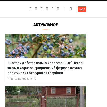
F
I
T
R
Y
В
Бел
a
n
e
S
o
к
c
s
l
S
u
о
e
t
e
T
н
b
a
g
u
т
АКТУАЛЬНОЕ
o
g
r
b
а
o
r
a
e
к
k
a
m
т
m
е
«Потери действительно колоссальные”. Из-за
жары и морозов гродненский фермер остался
практически без урожая голубики
7 АВГУСТА 2026, 16:47