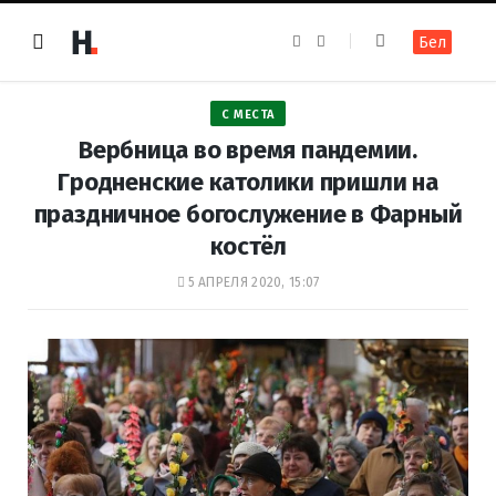
F
I
Бел
a
n
c
s
e
t
b
a
o
g
С МЕСТА
o
r
k
a
Вербница во время пандемии.
m
Гродненские католики пришли на
праздничное богослужение в Фарный
костёл
5 АПРЕЛЯ 2020, 15:07