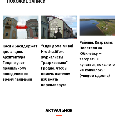
ПОХОЖИЕ ЗАПИСИ
Районы. Кварталы:
Кася и Бася держат
“Сиди дома. Читай
Полетели на
дистанцию.
Hrodna.life».
Юбилейку —
Архитектура
Журналисты
загорать и
Гродно учит
“разрисовали”
купаться, пока лето
правильному
Гродно, чтобы
не кончилось!
поведению во
помочь жителям
(+видео с дрона)
время пандемии
избежать
коронавируса
АКТУАЛЬНОЕ