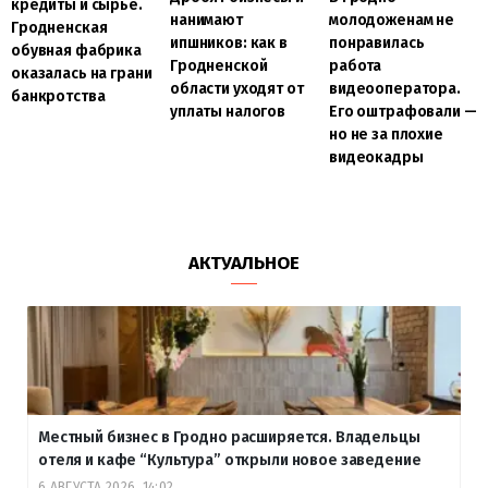
кредиты и сырье.
нанимают
молодоженам не
Гродненская
ипшников: как в
понравилась
обувная фабрика
Гродненской
работа
оказалась на грани
области уходят от
видеооператора.
банкротства
уплаты налогов
Его оштрафовали —
но не за плохие
видеокадры
АКТУАЛЬНОЕ
Местный бизнес в Гродно расширяется. Владельцы
отеля и кафе “Культура” открыли новое заведение
6 АВГУСТА 2026, 14:02