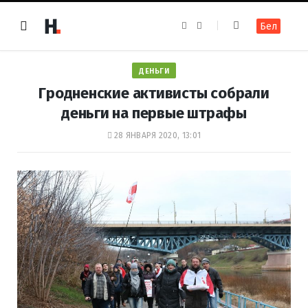
F
I
Бел
a
n
c
s
e
t
b
a
o
g
ДЕНЬГИ
o
r
k
a
Гродненские активисты собрали
m
деньги на первые штрафы
28 ЯНВАРЯ 2020, 13:01