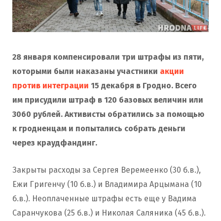
28 января компенсировали три штрафы из пяти,
которыми были наказаны участники
акции
против интеграции
15 декабря в Гродно. Всего
им присудили штраф в 120 базовых величин или
3060 рублей. Активисты обратились за помощью
к гродненцам и попытались собрать деньги
через краудфандинг.
Закрыты расходы за Сергея Веремеенко (30 б.в.),
Ежи Григенчу (10 б.в.) и Владимира Арцымана (10
б.в.). Неоплаченные штрафы есть еще у Вадима
Саранчукова (25 б.в.) и Николая Саляника (45 б.в.).