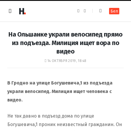
F
I
Бел
a
n
c
s
e
t
b
a
o
g
На Ольшанке украли велосипед прямо
o
r
k
a
из подъезда. Милиция ищет вора по
m
видео
14 ОКТЯБРЯ 2019, 18:48
В Гродно на улице Богушевича,1 из подъезда
украли велосипед. Милиция ищет человека с
видео.
Не так давно в подъезд дома по улице
Богушевича,1 проник неизвестный гражданин. Он