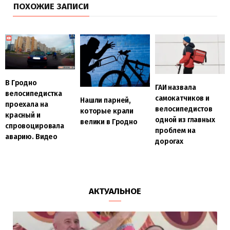
ПОХОЖИЕ ЗАПИСИ
В Гродно
ГАИ назвала
велосипедистка
самокатчиков и
Нашли парней,
проехала на
велосипедистов
которые крали
красный и
одной из главных
велики в Гродно
спровоцировала
проблем на
аварию. Видео
дорогах
АКТУАЛЬНОЕ