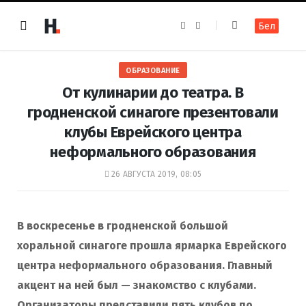
F
I
Бел
a
n
c
s
e
t
b
a
o
g
ОБРАЗОВАНИЕ
o
r
k
a
От кулинарии до театра. В
m
гродненской синагоге презентовали
клубы Еврейского центра
неформального образования
26 АВГУСТА 2019, 08:05
В воскресенье в гродненской большой
хоральной синагоге прошла ярмарка Еврейского
центра неформального образования. Главный
акцент на ней был — знакомство с клубами.
Организаторы представили пять клубов по