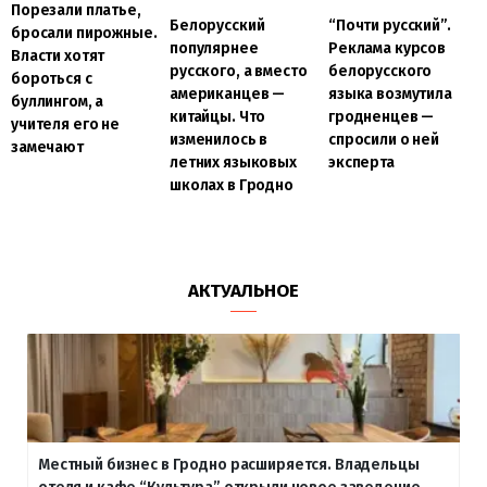
Порезали платье,
Белорусский
“Почти русский”.
бросали пирожные.
популярнее
Реклама курсов
Власти хотят
русского, а вместо
белорусского
бороться с
американцев —
языка возмутила
буллингом, а
китайцы. Что
гродненцев —
учителя его не
изменилось в
спросили о ней
замечают
летних языковых
эксперта
школах в Гродно
АКТУАЛЬНОЕ
Местный бизнес в Гродно расширяется. Владельцы