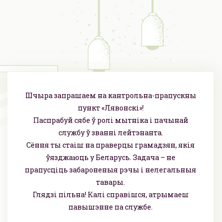
Шчыра запрашаем на кантрольна-прапускны
пункт «Лявонскі»!
Паспрабуй сябе ў ролі мытніка і пачынай
службу ў званні лейтэнанта.
Сёння ты стаіш на праверцы грамадзян, якія
ўязджаюць у Беларусь. Задача – не
прапусціць забароненыя рэчы і нелегальныя
тавары.
Глядзі пільна! Калі справішся, атрымаеш
павышэнне па службе.