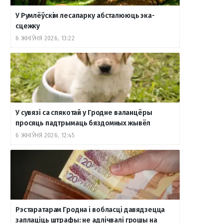
У Румлёўскім лесапарку абсталююць эка-
сцежку
6 ЖНІЎНЯ 2026, 13:22
У сувязі са спякотай у Гродне валанцёры
просяць падтрымаць бяздомных жывёл
6 ЖНІЎНЯ 2026, 12:45
Рэстаратарам Гродна і вобласці давядзецца
заплаціць штрафы: не адлічвалі грошы на