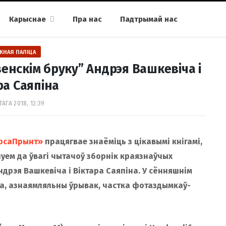
Карыснае
Пра нас
Падтрымай нас
ЖНАЯ ПАЛІЦА
зенскім бруку” Андрэя Вашкевіча і
ра Саяпіна
АГА 2018, 12:39
ЮрсаПрынт»
працягвае знаёміць з цікавымі кнігамі,
уем да ўвагі чытачоў зборнік краязнаўчых
ндрэя Вашкевіча і Віктара Саяпіна. У сённяшнім
ага, азнаямляльны ўрывак, частка фотаздымкаў-