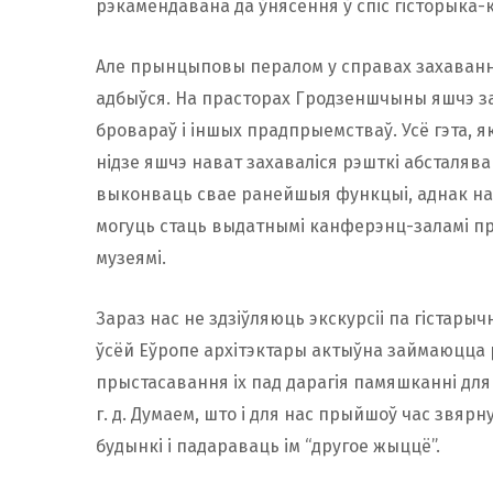
рэкамендавана да ўнясення ў спіс гісторыка-
Але прынцыповы пералом у справах захавання 
адбыўся. На прасторах Гродзеншчыны яшчэ за
бровараў і іншых прадпрыемстваў. Усё гэта, як
нідзе яшчэ нават захаваліся рэшткі абсталява
выконваць свае ранейшыя функцыі, аднак нав
могуць стаць выдатнымі канферэнц-заламі пры
музеямі.
Зараз нас не здзіўляюць экскурсіі па гістары
ўсёй Еўропе архітэктары актыўна займаюцца
прыстасавання іх пад дарагія памяшканні для 
г. д. Думаем, што і для нас прыйшоў час звя
будынкі і падараваць ім “другое жыццё”.