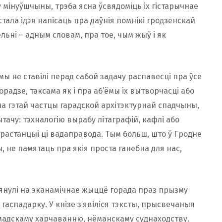
 мінуўшчыны, трэба ясна ўсвядоміць іх гістарычнае
стала ідэя напісаць пра даўнія помнікі гродзенскай
ьні – адным словам, пра тое, чым жыў і як
ы не ставілі перад сабой задачу распавесці пра ўсе
орадзе, таксама як і пра аб’ёмы іх вытворчасці або
па гэтай частцы гарадской архітэктурнай спадчыны,
ытачу: тэхналогію вырабу літаграфій, кафлі або
растанцыі ці вадаправода. Тым больш, што ў Гродне
, не памятаць пра якія проста ганебна для нас,
глянулі на эканамічнае жыццё горада праз прызму
гаспадарку. У кнізе з’явіліся тэксты, прысвечаныя
амадскаму харчаванню, нёманскаму суднаходству.