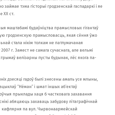
о займае тэма гісторыі гродзенскай гаспадаркі і яе
 ХХ ст.
ныя маштабамі будаўніцтва прамысловых гігантаў
ную гродзенскую прамысловасць, якая сёння ўжо
льнай стала нікім толкам не патлумачаная
 2007 г. Замест не самага сучаснага, але вельмі
трымаў велізарны пусты будынак, лёс якога па-
шніх дзесяці гадоў былі знесены амаль усе млыны,
цыклаў “Нёман” і шмат іншых аб’ектаў
ноўчыя прыклады хаця б частковага захавання
снікі абяцаюць захаваць забудову літаграфічнай
ая кафлярня па вул. Чырвонаармейскай