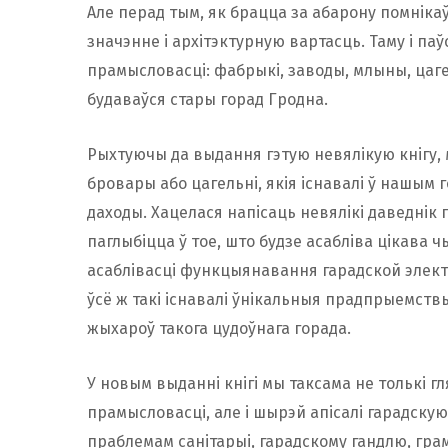
Але перад тым, як брацца за абарону помнікаў
значэнне і архітэктурную вартасць. Таму і паў
прамысловасці: фабрыкі, заводы, млыны, цагел
будаваўся стары горад Гродна.
Рыхтуючы да выдання гэтую невялікую кнігу, м
бровары або цагельні, якія існавалі ў нашым г
даходы. Хацелася напісаць невялікі даведнік 
паглыбіцца ў тое, што будзе асабліва цікава ч
асаблівасці функцыянавання гарадской элект
ўсё ж такі існавалі ўнікальныя прадпрыемствы
жыхароў такога цудоўнага горада.
У новым выданні кнігі мы таксама не толькі 
прамысловасці, але і шырэй апісалі гарадскую 
праблемам санітарыі, гарадскому гандлю, гр