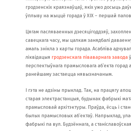
гродзенскіх краязнаўцаў, якіх ужо досыць даўн
ўплыву на жыццё горада ў ХІХ – першай палове
Цягам пасляваенных дзесяцігоддзяў, захопле
савецкага часу, мы цалкам занядбалі даваен
амаль знікла з карты горада. Асабліва адчува
ліквідацыя
гродзенскага піваварнага завода
ў
перспектыўнага прамысловага аб’екта горад а
ранейшаму застаецца нявызначаным.
І гэта не адзіны прыклад. Так, на працягу апо
старая электрастанцыя, будынак фабрыкі мата
прамысловай архітэктуры. Праўда, ёсць і ста
былых прамысловых аб’ектаў. Напрыклад, ула
фабрыкі па вул. Будзённага, а станіславоўск