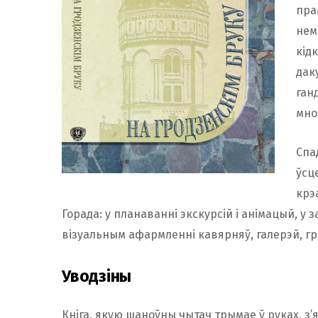
пра
нем
кід
дак
ган
мно
Спа
ўсц
крэ
Горада: у планаванні экскурсій і анімацый, у 
візуальным афармленні кавярняў, галерэй, гр
Уводзіны
Кніга, якую шаноўны чытач трымае ў руках, з