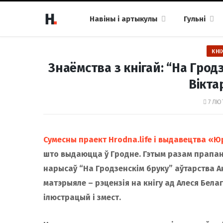
Навіны і артыкулы
Гульні
КНІ
Знаёмства з кнігай: “На Грод
Вікта
7 ЛЮТ
Сумесны праект Hrodna.life і выдавецтва «
што выдаюцца ў Гродне. Гэтым разам прапан
нарысаў “На Гродзенскім бруку” аўтарства А
матэрыяле – рэцензія на кнігу ад Алеся Бел
ілюстрацый і змест.