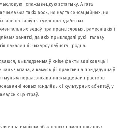
мысловую і спажывецкую эстэтыку. А гэта
агчыма без такіх вось, не надта сенсацыйных, не
кіх, але па каліўцы сумленна здабытых
ументальных ведаў пра прамысловыя, рамесніцкія і
длёвыя заняткі, да якіх прыкладалі рукі і галаву
гія пакаленні жыхароў даўняга Гродна.
дзяюся, выкладзеныя ў кнізе факты зацікавяць і
ешаць чытача, а камусьці і практычна прыдадуцца ў
атыўным пераасэнсаванні жыццёвай прасторы
заснаванні новых гандлёвых і культурных аб’ектаў, у
амадскіх цэнтраў.
’яўляецца вынікам аб’яднаных намаганняў двух