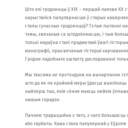
Што елі гродзенцы ў ХІХ – першай палове ХХ с
карысталіся папулярнасцю ў старых кавярнях 
сталы сучасных гродзенцаў? Гэтыя пытанні нас
тэмы, звязаныя са штодзённасцю, і тым больш 
толькі нядаўна сталі прадметамі ўвагі гісторы
манаграфіі, прысвечаныя гісторыі харчавання 
Гродне падобнага кшталту даследаванні толь
Мы таксама не прэтэндуем на вычарпанне гэт
што да яе па крайняй меры ўдасца выклікаць і
найперш тых, якія сёння маюць нейкія ўплыв
нашым горадзе.
Пачнем традыцыйна з таго, з чаго большасць 
або гарбаты. Кава стала папулярнай у Еўропе