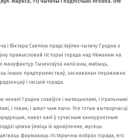
ул. Маркса, 11) чытачы і падпісчыкі Hrodna. life
а і Віктара Саяпіна прадстаўляе чытачу Гродна з
іну прамысловай гісторыі горада над Нёманам на
ыю мануфактур Тызенгаўза напісаны, мабыць,
ьшасць іншых прадпрыемстваў, заснаваных пераважна
арадзенцаў і гасцей горада.
 ж некалі Гродна славіўся і матацыкламі, і ігральнымі
тамі, і півам, і шмат чым яшчэ. Усе гэтыя вытворчасці
х прадукцыя, нават калі ў сучасным канкурэнтным
роддзі цяжка ўявіць іх аднаўленне, мусяць
цягваць фармаваць гістарычны вобраз горада, яго