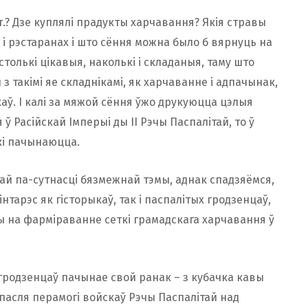
т.? Дзе куплялі прадукты харчавання? Якія стравы
і рэстаранах і што сёння можна было б вярнуць на
толькі цікавыя, наколькі і складаныя, таму што
з такімі яе складнікамі, як харчаванне і адпачынак,
каў. І калі за мяжой сёння ўжо друкуюцца цэлыя
ў Расійскай Імперыі ды ІІ Рэчы Паспалітай, то ў
кі пачынаюцца.
ай па-сутнасці бязмежнай тэмы, аднак спадзяёмся,
нтарэс як гісторыкаў, так і паспалітых гродзенцаў,
ы на фарміраванне сеткі грамадскага харчавання ў
гродзенцаў пачынае свой ранак – з кубачка кавы
 пасля перамогі войскаў Рэчы Паспалітай над