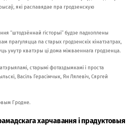
рысаў, які распавядае пра гродзенскую
ння “штодзённай гісторыі” будзе падхоплены
жам прагуляцца па старых гродзенскіх кінатэатрах,
уць унутр кватэры ці дома міжваеннага гродзенца.
атэрыяламі, старымі фотаздымкамі і проста
льскі, Васіль Герасімчык, Ян Лялевіч, Сяргей
овым Гродне.
грамадскага харчавання і прадуктовыя