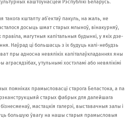
культурных каштоўнасцей Рэспублікі Беларусь.
такога кшталту аб’ектаў пакуль, на жаль, не
сталося досыць шмат старых млыноў, вінакурняў,
 правіла, магутныя капітальныя будынкі, у якіх дзе-
ння. Наўрад ці большасць з іх будуць калі-небудзь
ат пры адносна невялікіх капіталаўкладаннях яны
 аграсядзібах, утульнымі хостэламі або невялікімі
чных помніках прамысловасці старога Беластока, а па
 рэканструкцыяй старых фабрык для далейшага
бізнесменаў, мастацкія галерэі, выставачныя залы і
рнуць большую ўвагу на нашы старыя прамысловыя