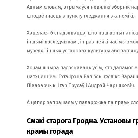
Адным словам, атрымаўся невялікі зборнік на
штодзённасць з пункту гледжання эканомікі.
Хацелася б спадзявацца, што наш вопыт апіса
іншымі даследчыкамі, і праз нейкі час мы змо
музеях і іншых установах культуры або заглян
Хочам шчыра падзякаваць усім, хто дапамог м
натхненнем. Гэта Ірэна Валюсь, Фелікс Варашы
Піваварчык, Ігар Трусаў і Андрэй Чарнякевіч.
А цяпер запрашаем у падарожжа па прамысл
Смакі старога Гродна. Установы 
крамы горада