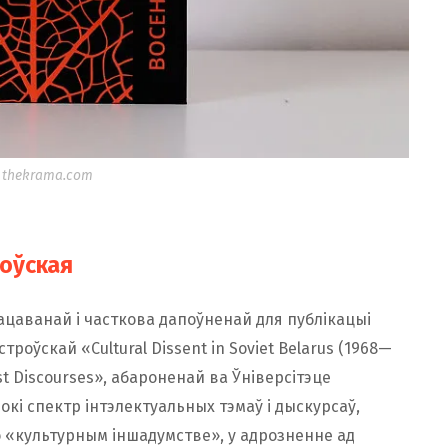
 thekrama.com
роўская
ацаванай і часткова дапоўненай для публікацыі
оўскай «Cultural Dissent in Soviet Belarus (1968—
ist Discourses», абароненай ва Ўніверсітэце
кі спектр інтэлектуальных тэмаў і дыскурсаў,
 «культурным іншадумстве», у адрозненне ад