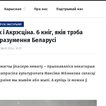
Карыснае
Пра нас
Падтрымай нас
РСКІ МАТЭРЫЯЛ
 Акрэсціна. 6 кніг, якія трэба
разумення Беларусі
ЕЖНЯ 2024, 10:51
амагчы ўласную немату – прызнаваліся некаторыя
 папрасіла культуролага Максіма Жбанкова скласці
 краіне мы жывём або жылі. А купіць іх можна ў