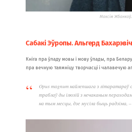
Максім Жбанкоў
Сабакі Эўропы. Альгерд Бахарэві
Кніга пра ўладу мовы і мову ўлады, пра Белару
пра вечную таямніцу творчасці і чалавечую а
Opus magnum найлепшага з літаратараў св
траблаў ды ілюзій з нечаканым пераходам
на тым месцы, дзе мусіла быць радзіма,