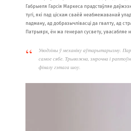
Габ­рыеля Гарсія Маркеса прадстаўляе даўжэз
тугі, які пад ціскам сваёй неабмежаванай ула
падману, ад добразычлівасці да гвалту, ад с
Патрыярх, ён жа генерал сусвету, увасабляе 
Уводзіны ў механіку аўтарытарызму. Па
самое сябе. Трывожна, змрочна і раптоў
фіналу гэтага шоу.