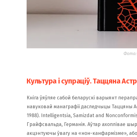
Фота:
Культура і супраціў. Таццяна Аст
Кніга ўяўляе сабой беларускі варыянт перапр
навуковай манаграфіі даследчыцы Таццяны Астр
1988). Intelligentsia, Samizdat and Nonconform
Грайфсвальда, Германія. Аўтар ахоплівае шыро
акцэнтуючы ўвагу на «нон-канфармізме», або