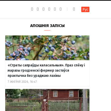
F
I
T
R
Y
В
Рус
a
n
e
S
o
к
c
s
l
S
u
о
e
t
e
T
н
b
a
g
u
т
АПОШНІЯ ЗАПІСЫ
o
g
r
b
а
o
r
a
e
к
k
a
m
т
m
е
«Страты сапраўды каласальныя». Праз спёку і
маразы гродзенскі фермер застаўся
практычна без ураджаю лахіны
7 ЖНІЎНЯ 2026, 16:47