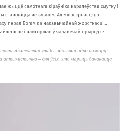
нае жыццё самотнага кіраўніка каралеўства смутку і
ды становіцца яе вязнем. Ад міласэрнасці да
траху перад Богам да надзвычайнай жорсткасці…
найлепшае і найгоршае ў чалавечай прыродзе.
ртрэт абсалютнай улады, здольнай адно пажэрці
на аптымістычна – для ўсіх, хто марыць дачакацца