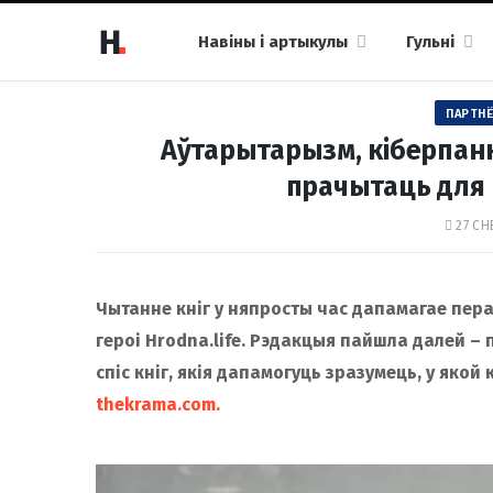
Навіны і артыкулы
Гульні
ПАРТНЁ
Аўтарытарызм, кіберпанк і
прачытаць для 
27 СН
Чытанне кніг у няпросты час дапамагае пер
героі Hrodna.life. Рэдакцыя пайшла далей –
спіс кніг, якія дапамогуць зразумець, у якой
thekrama.com.