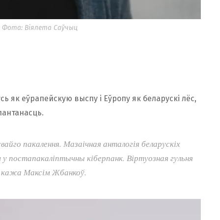
. Фота: Віялета Саўчыц
ч
сь як еўрапейскую выспу і Еўропу як беларускі лёс,
пантанасць.
айго пакалення. Мазаічная анталогія беларускіх
 у постапакаліптычны кіберпанк. Віртуозная гульня
 – кажа Максім Жбанкоў.