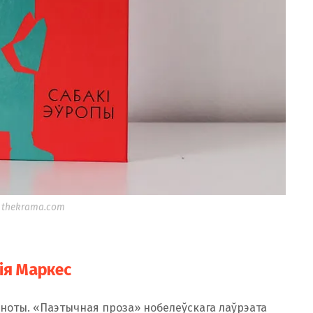
 thekrama.com
ія Маркес
зіноты. «Паэтычная проза» нобелеўскага лаўрэата