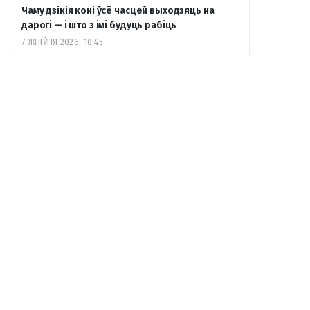
Чаму дзікія коні ўсё часцей выходзяць на
дарогі — і што з імі будуць рабіць
7 ЖНІЎНЯ 2026, 10:45