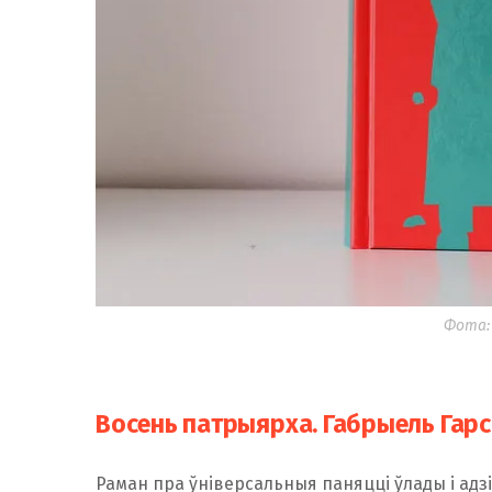
Фота:
Восень патрыярха. Габрыель Гарс
Раман пра ўніверсальныя паняцці ўла­ды і ад