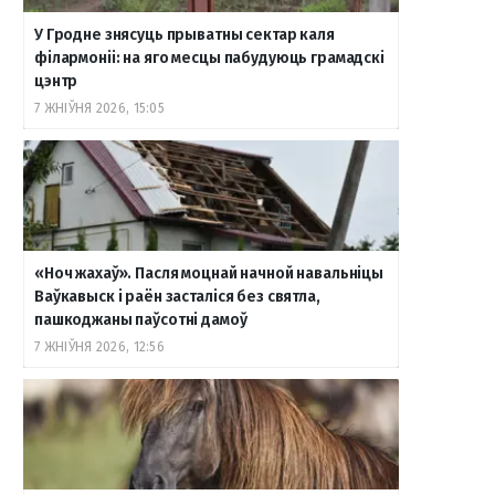
У Гродне знясуць прыватны сектар каля
філармоніі: на яго месцы пабудуюць грамадскі
цэнтр
7 ЖНІЎНЯ 2026, 15:05
«Ноч жахаў». Пасля моцнай начной навальніцы
Ваўкавыск і раён засталіся без святла,
пашкоджаны паўсотні дамоў
7 ЖНІЎНЯ 2026, 12:56