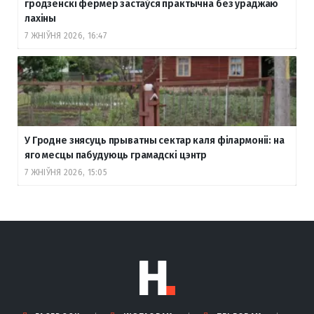
гродзенскі фермер застаўся практычна без ураджаю
лахіны
7 ЖНІЎНЯ 2026, 16:47
У Гродне знясуць прыватны сектар каля філармоніі: на
яго месцы пабудуюць грамадскі цэнтр
7 ЖНІЎНЯ 2026, 15:05