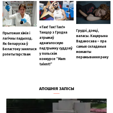
«Так! Так! Так!»
Грудзі, дзеці,
Танцор з Гродна
Прыгожая хімія і
валасы. Кацярына
атрымаў
лагічны падыход.
Ваданосава – пра
аднагалосную
Як беларуска ў
самыя складаныя
падтрымку суддзяў
Беластоку занялася
моманты
у польскім
рэпетытарствам
перажывання раку
конкурсе “Mam
talent!”
АПОШНІЯ ЗАПІСЫ