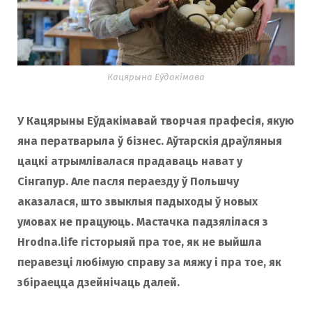
Кацярына Еўдакімава
У Кацярыны Еўдакімавай творчая прафесія, якую
яна ператварыла ў бізнес. Аўтарскія драўляныя
цацкі атрымлівалася прадаваць нават у
Сінгапур. Але пасля пераезду ў Польшчу
аказалася, што звыклыя падыходы ў новых
умовах не працуюць. Мастачка падзялілася з
Hrodna.life гісторыяй пра тое, як не выйшла
перавезці любімую справу за мяжу і пра тое, як
збіраецца дзейнічаць далей.