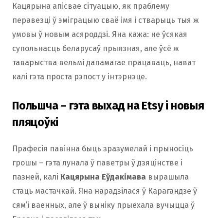
Кацярына апісвае сітуацыю, як праблему
перавезці ў эміграцыю сваё імя і стварыць тыя ж
умовы ў новым асяроддзі. Яна кажа: не ўсякая
супольнасць беларусаў прыязная, але ўсё ж
таварыства вельмі дапамагае працаваць, нават
калі гэта проста рэпост у інтэрнэце.
Польшча – гэта выхад на Etsy і новыя
пляцоўкі
Прафесія павінна быць зразумелай і прыносіць
грошы – гэта лунала ў паветры ў дзяцінстве і
пазней, калі
Кацярына Еўдакімава
вырашыла
стаць мастачкай. Яна нарадзілася ў Карагандзе ў
сям’і ваенных, але ў выніку прыехала вучыцца ў