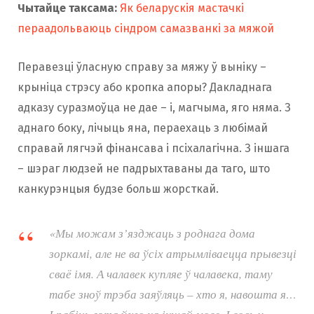
Чытайце таксама:
Як беларускія мастачкі
пераадольваюць сіндром самазванкі за мяжой
Перавезці ўласную справу за мяжу ў выніку –
крыніца стрэсу або кропка апоры? Дакладнага
адказу суразмоўца не дае – і, магчыма, яго няма. З
аднаго боку, лічыць яна, пераехаць з любімай
справай лягчэй фінансава і псіхалагічна. З іншага
– шэраг людзей не падрыхтаваны да таго, што
канкурэнцыя будзе больш жорсткай.
«Мы можам з’язджаць з роднага дома
зоркамі, але не ва ўсіх атрымліваецца прывезці
сваё імя. А чалавек купляе ў чалавека, таму
табе зноў трэба заяўляць – хто я, навошта я…