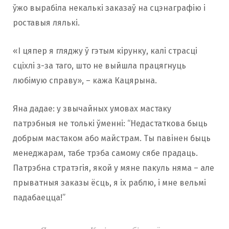
ўжо вырабіла некалькі заказаў на сцэнаграфію і
роставыя лялькі.
«І цяпер я гляджу ў гэтым кірунку, калі страсці
сціхлі з-за таго, што не выйшла працягнуць
любімую справу», – кажа Кацярына.
Яна дадае: у звычайных умовах мастаку
патрэбныя не толькі ўменні: “Недастаткова быць
добрым мастаком або майстрам. Ты павінен быць
менеджарам, табе трэба самому сябе прадаць.
Патрэбна стратэгія, якой у мяне пакуль няма – але
прыватныя заказы ёсць, я іх раблю, і мне вельмі
падабаецца!”