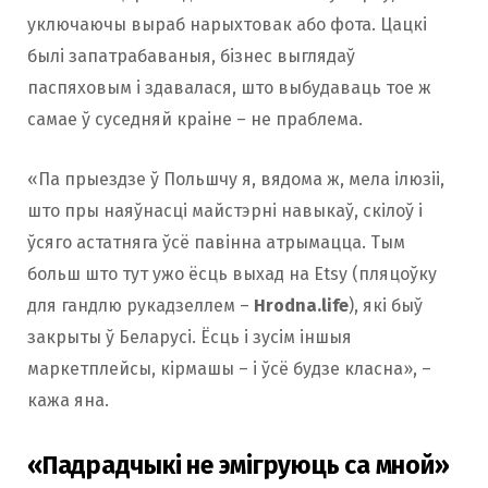
уключаючы выраб нарыхтовак або фота. Цацкі
былі запатрабаваныя, бізнес выглядаў
паспяховым і здавалася, што выбудаваць тое ж
самае ў суседняй краіне – не праблема.
«Па прыездзе ў Польшчу я, вядома ж, мела ілюзіі,
што пры наяўнасці майстэрні навыкаў, скілоў і
ўсяго астатняга ўсё павінна атрымацца. Тым
больш што тут ужо ёсць выхад на Etsy (пляцоўку
для гандлю рукадзеллем –
Hrodna.life
), які быў
закрыты ў Беларусі. Ёсць і зусім іншыя
маркетплейсы, кірмашы – і ўсё будзе класна», –
кажа яна.
«Падрадчыкі не эмігруюць са мной»