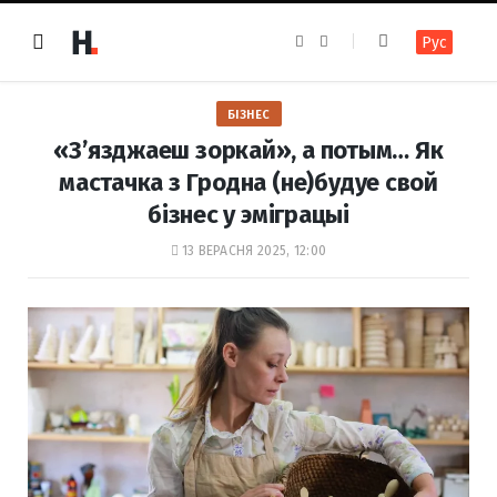
F
I
Рус
a
n
c
s
e
t
b
a
o
g
БІЗНЕС
o
r
k
a
«З’язджаеш зоркай», а потым… Як
m
мастачка з Гродна (не)будуе свой
бізнес у эміграцыі
13 ВЕРАСНЯ 2025, 12:00