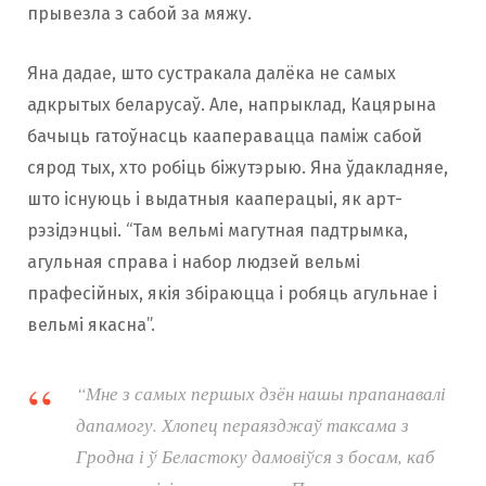
прывезла з сабой за мяжу.
Яна дадае, што сустракала далёка не самых
адкрытых беларусаў. Але, напрыклад, Кацярына
бачыць гатоўнасць кааперавацца паміж сабой
сярод тых, хто робіць біжутэрыю. Яна ўдакладняе,
што існуюць і выдатныя кааперацыі, як арт-
рэзідэнцыі. “Там вельмі магутная падтрымка,
агульная справа і набор людзей вельмі
прафесійных, якія збіраюцца і робяць агульнае і
вельмі якасна”.
“Мне з самых першых дзён нашы прапанавалі
дапамогу. Хлопец пераязджаў таксама з
Гродна і ў Беластоку дамовіўся з босам, каб