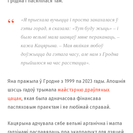
Гродна і пасялілася там.
«Я прыехала вучыцца і проста закахалася ў
гэты горад, я сказала: «Тут буду жыць» – і
было вельмі мала шанцаў мяне пераканаць, –
кажа Кацярына. – Мая вялікая любоў
доўжыцца да гэтага часу, але нам з Гродна
прыйшлося на час расстацца».
Яна пражыла ў Гродне з 1999 па 2023 гады. Апошнія
шэсць гадоў трымала
майстэрню драўляных
цацак
, якая была адначасова фінансава
паспяховым праектам і яе любімай справай.
Кацярына адчувала сябе вельмі арганічна і магла
гадзінамі распавядаць пра экапрадукт для дзяцей,