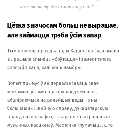
на гэта не трэба шмат часу і сіл”.
Цётка з начосам больш не вырашае,
але займацца трэба ўсім запар
Тым не менш праз два гады Кацярына Еўдакімава
вырашыла спыніць «боўтацца» і замест гэтага
«злезці з каня, калі конь памёр».
Вопыт прымусіў яе пераасэнсаваць свае
магчымасці і змяніць кірунак дзейнасці,
абапіраючыся на ранейшыя веды – яны
ўключаюць швейную справу, дэкаратарскую
працу, сцэнаграфію, стварэнне тэатральных і
музычных касцюмаў. Мастачка тлумачыць, што