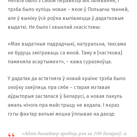
Нельга было з сабой перавезці абсталяванне, і
трэба было купіць новае – якое ў Польшчы танней,
але ў выніку ўсё роўна выліваецца ў дадатковыя
выдаткі. Не было і звыклай экасістэмы:
«Мае выдатныя падрадчыкі, натуральна, таксама
не будуць эміграваць са мной. Таму я [часткова]
памяняла асартымент», – кажа суразмоўца.
У дадатак да астатняга ў новай краіне трэба было
зноўку заяўляць пра сябе – старая мэтавая
аўдыторыя засталася ў Беларусі, а новая пакуль
амаль нічога пра майстрыцу не ведала. І якраз
гэты фактар вельмі моцна ўплывае на даход:
«Адзін дызайнер зробіць рэч за 100 долараў, а