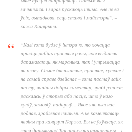
мяне пусцілі папрацаваць. Потым яны
зачыніліся. І зараз пускаюць іншыя. Але не ва
ўсіх, выпадкова, ёсць станкі і майстэрні”, –
кажа Кацярына.
“Калі гэта будзе ў інтэрв’ю, то хочацца
прасіць рабіць простыя рэчы, якія выдатна
дапамагаюць, як маральна, так і ўтрымацца
на плаву. Самае бясплатнае, простае, хуткае і
на самай справе дзейснае – гэта пастаў лайк
пасту, напішы добры каментар, зрабі рэпост,
раскажы ў сторыз або пасце, што ў каго
купіў, замовіў, падарыў… Якое яно класнае,
роднае, зробленае нашымі. А не каментаваць
навіны пра канцэрт Каржа. Вы не ўяўляеце, як
гэта дапамагае! Так працуюць алгарытмы – і