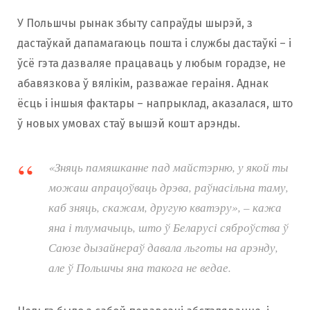
У Польшчы рынак збыту сапраўды шырэй, з
дастаўкай дапамагаюць пошта і службы дастаўкі – і
ўсё гэта дазваляе працаваць у любым горадзе, не
абавязкова ў вялікім, разважае гераіня. Аднак
ёсць і іншыя фактары – напрыклад, аказалася, што
ў новых умовах стаў вышэй кошт арэнды.
«Зняць памяшканне пад майстэрню, у якой ты
можаш апрацоўваць дрэва, раўнасільна таму,
каб зняць, скажам, другую кватэру», – кажа
яна і тлумачыць, што ў Беларусі сяброўства ў
Саюзе дызайнераў давала льготы на арэнду,
але ў Польшчы яна такога не ведае.