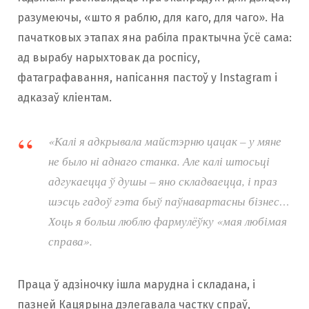
разумеючы, «што я раблю, для каго, для чаго». На
пачатковых этапах яна рабіла практычна ўсё сама:
ад вырабу нарыхтовак да роспісу,
фатаграфавання, напісання пастоў у Instagram і
адказаў кліентам.
«Калі я адкрывала майстэрню цацак – у мяне
не было ні аднаго станка. Але калі штосьці
адгукаецца ў душы – яно складваецца, і праз
шэсць гадоў гэта быў паўнавартасны бізнес…
Хоць я больш люблю фармулёўку «мая любімая
справа».
Праца ў адзіночку ішла марудна і складана, і
пазней Кацярына дэлегавала частку спраў,