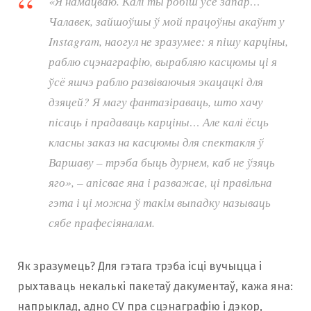
«Я намацваю. Калі ты робіш усё запар…
Чалавек, зайшоўшы ў мой працоўны акаўнт у
Instagram, наогул не зразумее: я пішу карціны,
раблю сцэнаграфію, вырабляю касцюмы ці я
ўсё яшчэ раблю развіваючыя экацацкі для
дзяцей? Я магу фантазіраваць, што хачу
пісаць і прадаваць карціны… Але калі ёсць
класны заказ на касцюмы для спектакля ў
Варшаву – трэба быць дурнем, каб не ўзяць
яго», – апісвае яна і разважае, ці правільна
гэта і ці можна ў такім выпадку называць
сябе прафесіяналам.
Як зразумець? Для гэтага трэба ісці вучыцца і
рыхтаваць некалькі пакетаў дакументаў, кажа яна:
напрыклад, адно CV пра сцэнаграфію і дэкор,