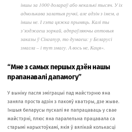
іншы за 1000 долараў або некалькі тысяч. У іх
аднолькава залатыя ручкі, але адзін з імем, а
іншы не. І гэта цяжка прыняць. Калі ты
з’язджаеш зоркай, адпраўляючы аптовыя
заказы ў Сінгапур, то думаеш: у Беларусі
змагла – і тут змагу. А вось не, Каця».
“Мне з самых першых дзён нашы
прапанавалі дапамогу”
У выніку пасля эміграцыі пад майстэрню яна
заняла проста адзін з пакояў кватэры, дзе жыве.
Іншыя беларусы пускалі яе папрацаваць у свае
майстэрні, плюс яна паралельна працавала са
старымі нарыхтоўкамі, якія ў вялікай колькасці