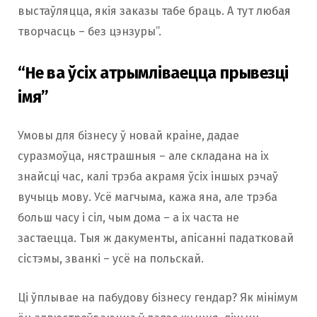
выстаўляцца, якія заказы табе браць. А тут любая
творчасць – без цэнзуры”.
“Не ва ўсіх атрымліваецца прывезці
імя”
Умовы для бізнесу ў новай краіне, дадае
суразмоўца, нястрашныя – але складана на іх
знайсці час, калі трэба акрамя ўсіх іншых рэчаў
вучыць мову. Усё магчыма, кажа яна, але трэба
больш часу і сіл, чым дома – а іх часта не
застаецца. Тыя ж дакументы, апісанні падатковай
сістэмы, званкі – усё на польскай.
Ці ўплывае на пабудову бізнесу гендар? Як мінімум