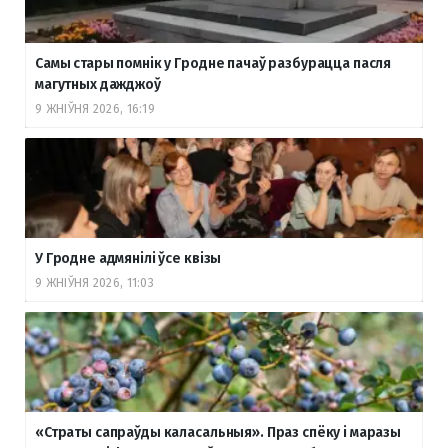
Самы стары помнік у Гродне пачаў разбурацца пасля
магутных дажджоў
9 ЖНІЎНЯ 2026, 16:19
У Гродне адмянілі ўсе квізы
9 ЖНІЎНЯ 2026, 11:03
«Страты сапраўды каласальныя». Праз спёку і маразы