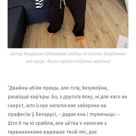
Цяпер Кацярына Еўдакімава робіць не толькі драўляныя
эка-цацкі. Фота прадастаўлена гераіняй
“Двайны аб’ём працы, але гэта, безумоўна,
развіццё кар’еры. Бо, з другога боку, ні для каго не
сакрэт, што існуе негалосная забарона на
прафесію ў Беларусі, – дадае яна і тлумачыць: –
Што б ты ні зрабіла, але цётка з начосам з
гарвыканкама вырашае твой лёс, дзе