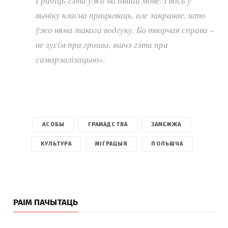
І рабіць гэта ўжо на іншай мове. І вось у
выніку класна працягваць, але закранае, што
ўжо няма такога водгуку. Бо творчая справа –
не зусім пра грошы, яшчэ гэта пра
самарэалізацыю».
АСОБЫ
ГРАМАДСТВА
ЗАМЕЖЖА
КУЛЬТУРА
МІГРАЦЫЯ
ПОЛЬШЧА
РАІМ ПАЧЫТАЦЬ