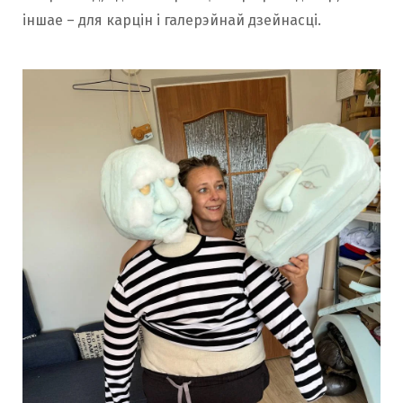
іншае – для карцін і галерэйнай дзейнасці.