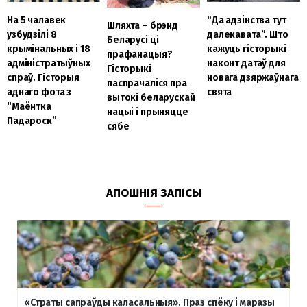
На 5 чалавек
“Да адзінства тут
Шляхта – брэнд
узбудзілі 8
далекавата”. Што
Беларусі ці
крымінальных і 18
кажуць гісторыкі
прафанацыя?
адміністратыўных
наконт датаў для
Гісторыкі
спраў. Гісторыя
новага дзяржаўнага
паспрачаліся пра
аднаго фота з
свята
вытокі беларускай
“Маёнтка
нацыі і прыняцце
Падароск”
сябе
АПОШНІЯ ЗАПІСЫ
«Страты сапраўды каласальныя». Праз спёку і маразы