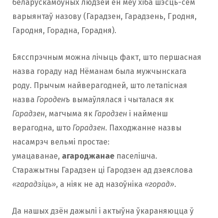
беларускамоўных людзей ён меў хіба шэсць-сем
варыянтаў назову (Гарадзен, Гарадзень, Гродня,
Гародня, Горадна, Горадня).
Бясспрэчным можна лічыць факт, што першасная
назва гораду над Нёманам была мужчынскага
роду. Прычым найверагодней, што летапісная
назва
Городенъ
вымаўлялася і чыталася як
Гарадзен
, магчыма як
Гародзен
і найменш
верагодна, што
Горадзен
. Паходжанне назвы
насамрэч вельмі простае:
умацаванае,
агароджанае
паселішча.
Старажытны Гарадзен ці Гародзен ад дзеяслова
«гарадзіць»
, а ніяк не ад назоўніка
«горад»
.
Да нашых дзён дажылі і актыўна ўкараняюцца ў