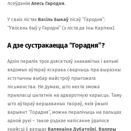
псеўданім
Алесь Гародня
.
У сваіх лістах
Васіль Быкаў
пісаў “Гародня”:
“Увосень быў у Гародні” (з ліста да Іны Карпюк).
А дзе сустракаецца “Горадня”?
Адзін пералік трох дзясяткаў знакамітых і вельмі
вядомых аўтараў яскрава сведчыць пра выразны
эстэтычны выбар майстроў прыгожага
пісьменства. Не думаю, што нехта зможа
прыкласці цытатнік на адваротную карысць. Таму
што аўтараў вершаваных твораў, якія ўжылі
варыянт “Горадня”, можна пералічыць на пальцах
адной рукі – такое рэдкае напісанне ўдалося
знайсці ў вершах
Валянціна Дубатоўкі
,
Валеры