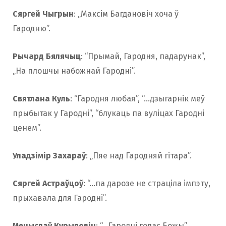
Сяргей Чыгрын
: „Максім Багдановіч хоча ў
Гародню”.
Рычард Бялячыц
: “Прымай, Гародня, падарунак”,
„На плошчы набожнай Гародні”.
Святлана Куль
: “Гародня любая”, “…дзыгарнік меў
прыбытак у Гародні”, “блукаць па вуліцах Гародні
ценем”.
Уладзімір Захараў
: „Пяе над Гародняй гітара”.
Сяргей Астраўцоў
: “…па дарозе не страціла імпэту,
прыхавала для Гародні”.
Мечыслаў Курыловіч
: “…Гародні голас Божы”.