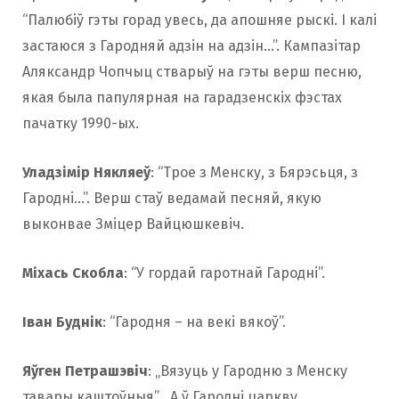
“Палюбіў гэты горад увесь, да апошняе рыскі. І калі
застаюся з Гародняй адзін на адзін…”. Кампазітар
Аляксандр Чопчыц стварыў на гэты верш песню,
якая была папулярная на гарадзенскіх фэстах
пачатку 1990-ых.
Уладзімір Някляеў
: “Трое з Менску, з Бярэсьця, з
Гародні…”. Верш стаў ведамай песняй, якую
выконвае Зміцер Вайцюшкевіч.
Міхась Скобла
: “У гордай гаротнай Гародні”.
Іван Буднік
: “Гародня – на векі вякоў”.
Яўген Петрашэвіч
: „Вязуць у Гародню з Менску
тавары каштоўныя”, „А ў Гародні царкву