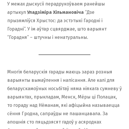
У межах дыскусіі перадрукоўваем ранейшы
артыкул
Уладзіміра Хільмановіча
“Дзе
прызямліўся Хрыстос: да эстэтыкі Гародні і
Горадні”. У ім аўтар сцвярджае, што варыянт
“Горадня” – штучны і ненатуральны.
Многія беларускія гарады маюць зараз розныя
варыянты вымаўлення і напісання. Але калі для
беларускамоўных носьбітаў няма ніякага сумневу ў
варыянтах, прыкладам, Менск, Мёры ці Полацак,
то гораду над Нёманам, які афіцыйна называецца
сёння Гродна, сапраўды не пашанцавала. За
апошнія сто пяцьдзясят гадоў у асяродках