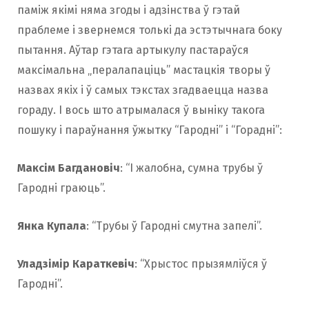
паміж якімі няма згоды і адзінства ў гэтай
праблеме і звернемся толькі да эстэтычнага боку
пытання. Аўтар гэтага артыкулу пастараўся
максімальна „пералапаціць” мастацкія творы ў
назвах якіх і ў самых тэкстах згадваецца назва
гораду. І вось што атрымалася ў выніку такога
пошуку і параўнання ўжытку “Гародні” і “Горадні”:
Максім Багдановіч
: “І жалобна, сумна трубы ў
Гародні граюць”.
Янка Купала
: “Трубы ў Гародні смутна запелі”.
Уладзімір Караткевіч
: “Хрыстос прызямліўся ў
Гародні”.