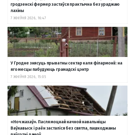
гродзенскі фермер застаўся практычна без ураджаю
лахіны
7 ЖНІЎНЯ 2026, 16:47
У Гродне знясуць прыватны сектар каля філармоніі: на
яго месцы пабудуюць грамадскі цэнтр
7 ЖНІЎНЯ 2026, 15:05
«Ноч жахаў». Пасля моцнай начной навальніцы
Ваўкавыск і раён засталіся без святла, пашкоджаны
паўсотні дамоў