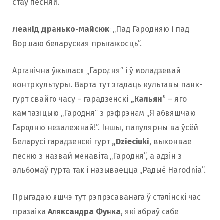
стаў песняй.
Леанід Дранько-Майсюк
: „Пад Гародняю і пад
Воршаю беларуская прыгажосць”.
Арганічна ўжылася „Гародня” і ў моладзевай
контркультуры. Варта тут згадаць культавы панк-
гурт свайго часу – гарадзенскі
„Кальян”
– яго
кампазіцыю „Гародня” з рэфрэнам „Я абвяшчаю
Гародню незалежнай!”. Іншы, папулярны ва ўсёй
Беларусі гарадзенскі гурт
„Dzieciuki
, выконвае
песню з назвай менавіта „Гародня”, а адзін з
альбомаў гурта так і называецца „Радыё Harodnia”.
Прыгадаю яшчэ тут рэпрэсаванага ў сталінскі час
празаіка
Аляксандра Функа
, які абраў сабе