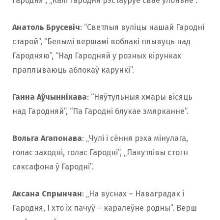
Гародня”, „Калі Гародня рэстаўруе сваё ўлоньне”.
Анатоль Брусевіч
: “Светлыя вуліцы нашай Гародні
старой”, “Белымі вершамі воблакі плывуць над
Гародняю”, “Над Гародняй у розных кірунках
праплываюць аблокаў карункі”.
Ганна Аўчыннікава
: “Няўтульныя хмары вісяць
над Гародняй”, “Па Гародні блукае змярканне”.
Вольга Агапонава
: „Чулі і сёння рэха мінулага,
голас заходні, голас Гародні”, „Пакутлівы стогн
саксафона ў Гародні”.
Аксана Спрынчан
: „На вуснах – Наваградак і
Гародня, І хто іх пачуў – каралеўне родны”. Верш