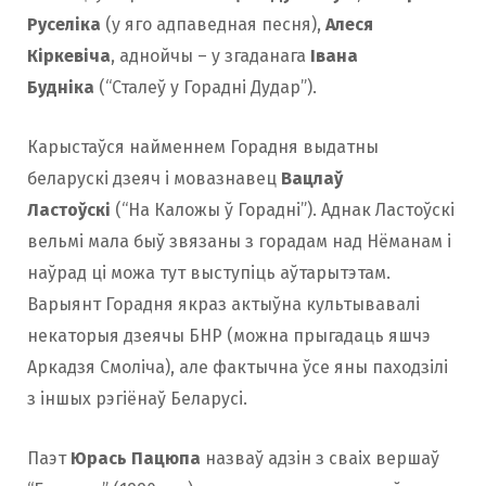
Руселіка
(у яго адпаведная песня),
Алеся
Кіркевіча
, аднойчы – у згаданага
Івана
Будніка
(“Сталеў у Горадні Дудар”).
Карыстаўся найменнем Горадня выдатны
беларускі дзеяч і мовазнавец
Вацлаў
Ластоўскі
(“На Каложы ў Горадні”). Аднак Ластоўскі
вельмі мала быў звязаны з горадам над Нёманам і
наўрад ці можа тут выступіць аўтарытэтам.
Варыянт Горадня якраз актыўна культывавалі
некаторыя дзеячы БНР (можна прыгадаць яшчэ
Аркадзя Смоліча), але фактычна ўсе яны паходзілі
з іншых рэгіёнаў Беларусі.
Паэт
Юрась Пацюпа
назваў адзін з сваіх вершаў