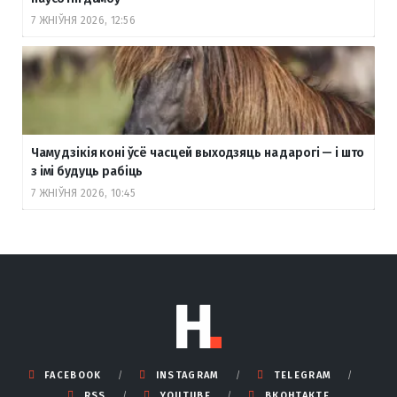
7 ЖНІЎНЯ 2026, 12:56
Чаму дзікія коні ўсё часцей выходзяць на дарогі — і што
з імі будуць рабіць
7 ЖНІЎНЯ 2026, 10:45
FACEBOOK
INSTAGRAM
TELEGRAM
RSS
YOUTUBE
ВКОНТАКТЕ