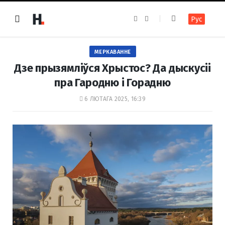
F
I
Рус
a
n
c
s
e
t
b
a
o
g
МЕРКАВАННЕ
o
r
k
a
Дзе прызямліўся Хрыстос? Да дыскусіі
m
пра Гародню і Горадню
6 ЛЮТАГА 2025, 16:39