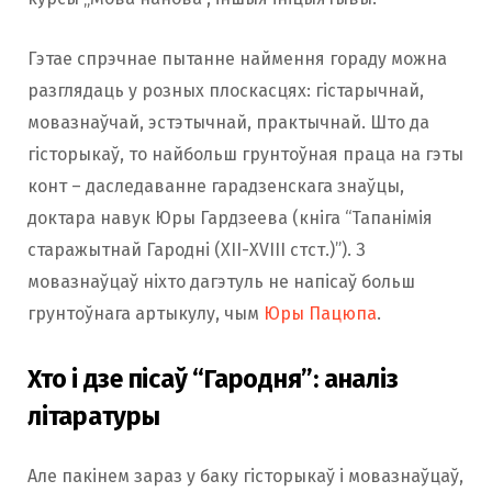
Гэтае спрэчнае пытанне наймення гораду можна
разглядаць у розных плоскасцях: гістарычнай,
мовазнаўчай, эстэтычнай, практычнай. Што да
гісторыкаў, то найбольш грунтоўная праца на гэты
конт – даследаванне гарадзенскага знаўцы,
доктара навук Юры Гардзеева (кніга “Тапанімія
старажытнай Гародні (ХІІ-ХVІІІ стст.)”). З
мовазнаўцаў ніхто дагэтуль не напісаў больш
грунтоўнага артыкулу, чым
Юры Пацюпа
.
Хто і дзе пісаў “Гародня”: аналіз
літаратуры
Але пакінем зараз у баку гісторыкаў і мовазнаўцаў,