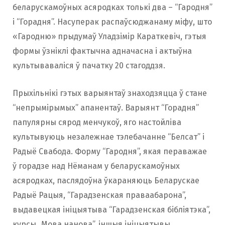
беларускамоўных асяродках толькі два – “Гародня”
і “Горадня”. Насуперак распаўсюджанаму міфу, што
«Гародню» прыдумаў Уладзімір Караткевіч, гэтыя
формы ўзніклі фактычна адначасна і актыўна
культываваліся ў пачатку 20 стагоддзя.
Прыхільнікі гэтых варыянтаў знаходзяцца ў стане
“непрымірымых” апанентаў. Варыянт “Горадня”
папулярны сярод менчукоў, яго настойліва
культывуюць незалежнае тэлебачанне “Белсат” і
Радыё Свабода. Форму “Гародня”, якая пераважае
ў горадзе над Нёманам у беларускамоўных
асяродках, паслядоўна ўкараняюць Беларускае
Радыё Рацыя, “Гарадзенская праваабарона”,
выдавецкая ініцыятыва “Гарадзенская бібліятэка”,
курсы „Мова нанова”, іншыя ініцыятывы.