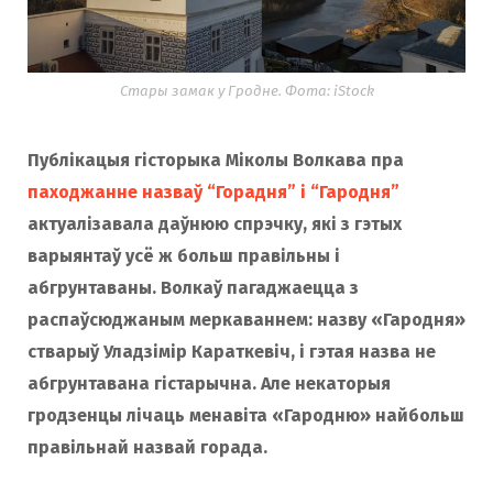
Стары замак у Гродне. Фота: iStock
Публікацыя гісторыка Міколы Волкава пра
паходжанне назваў “Горадня” і “Гародня”
актуалізавала даўнюю спрэчку, які з гэтых
варыянтаў усё ж больш правільны і
абгрунтаваны. Волкаў пагаджаецца з
распаўсюджаным меркаваннем: назву «Гародня»
стварыў Уладзімір Караткевіч, і гэтая назва не
абгрунтавана гістарычна. Але некаторыя
гродзенцы лічаць менавіта «Гародню» найбольш
правільнай назвай горада.