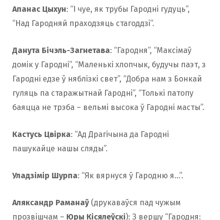
Апанас Цыхун
: “І чуе, як трубы Гародні гудуць”,
“Над Гародняй праходзяць стагоддзі”.
Данута Бічэль-Загнетава
: “Гародня”, “Максімаў
домік у Гародні”, “Маленькі хлопчык, будучы паэт, з
Гародні едзе ў няблізкі свет”, “Добра нам з Бонкай
гуляць па старажытнай Гародні”, “Толькі патопу
баяцца не трэба – вельмі высока ў Гародні масты”.
Кастусь Цвірка
: “Ад Драгічына да Гародні
пашукайце нашы сляды”.
Уладзімір Шурпа
: “Як вярнуся ў Гародню я…”.
Аляксандр Раманаў
(друкаваўся пад чужым
прозвішчам –
Юры Кісялеўскі
): З вершу “Гародня: