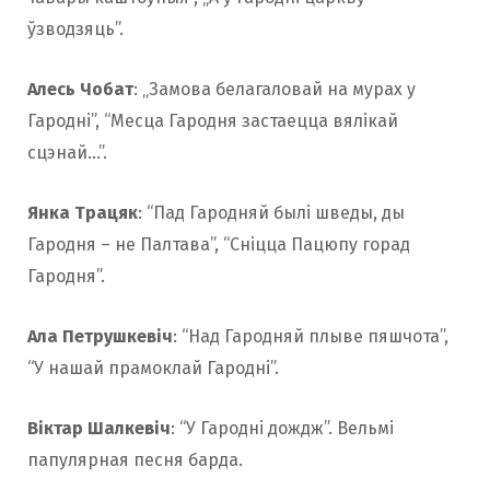
ўзводзяць”.
Алесь Чобат
: „Замова белагаловай на мурах у
Гародні”, “Месца Гародня застаецца вялікай
сцэнай…”.
Янка Трацяк
: “Пад Гародняй былі шведы, ды
Гародня – не Палтава”, “Сніцца Пацюпу горад
Гародня”.
Ала Петрушкевіч
: “Над Гародняй плыве пяшчота”,
“У нашай прамоклай Гародні”.
Віктар Шалкевіч
: “У Гародні дождж”. Вельмі
папулярная песня барда.