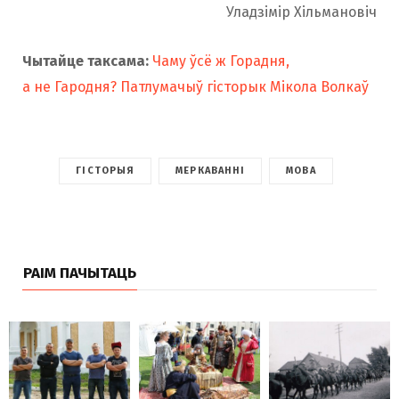
Уладзімір Хільмановіч
Чытайце таксама:
Чаму ўсё ж Горадня,
а не Гародня? Патлумачыў гісторык Мікола Волкаў
ГІСТОРЫЯ
МЕРКАВАННІ
МОВА
РАІМ ПАЧЫТАЦЬ