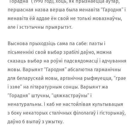
“Горадна” (1990 год), хоць, як прызнаецца аўтар,
першасная назва верша была менавіта “Гародня” і
менавіта ёй аддае ён свой не толькі мовазнаўчы,
але і эстэтычны прыярытэт.
Выснова прыходзіць сама па сабе: паэты і
пісьменнікі свой выбар зрабілі даўно, можна
сказаць выбар на роўні падсвядомасці і адчування
мовы. Варыянт “Гародня” абсалютна гарманічны
для беларускай мовы, арганічна рыфмуецца, “грае
і ззяе” на літаратурным сонцы. Варыянт жа
“Горадня” штучны, “цяжкастраўны” і
ненатуральны. І каб не настойлівая культывацыя
з боку некаторых сталічных філолагаў і гісторыкаў,
даўно б выпаў з ужытку.