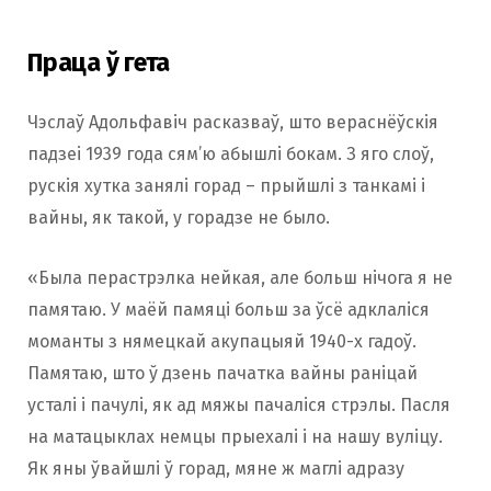
Праца ў гета
Чэслаў Адольфавіч расказваў, што вераснёўскія
падзеі 1939 года сям’ю абышлі бокам. З яго слоў,
рускія хутка занялі горад – прыйшлі з танкамі і
вайны, як такой, у горадзе не было.
«Была перастрэлка нейкая, але больш нічога я не
памятаю. У маёй памяці больш за ўсё адклаліся
моманты з нямецкай акупацыяй 1940-х гадоў.
Памятаю, што ў дзень пачатка вайны раніцай
усталі і пачулі, як ад мяжы пачаліся стрэлы. Пасля
на матацыклах немцы прыехалі і на нашу вуліцу.
Як яны ўвайшлі ў горад, мяне ж маглі адразу