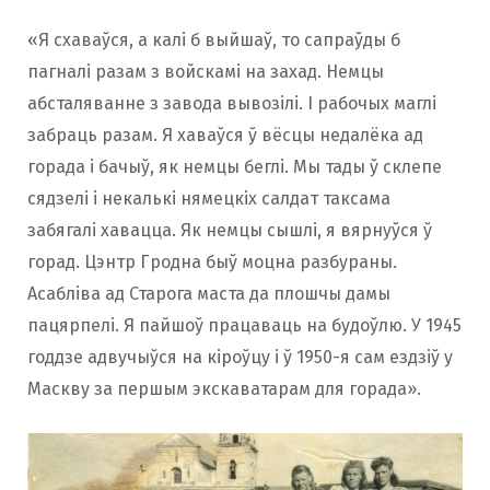
«Я схаваўся, а калі б выйшаў, то сапраўды б
пагналі разам з войскамі на захад. Немцы
абсталяванне з завода вывозілі. І рабочых маглі
забраць разам. Я хаваўся ў вёсцы недалёка ад
горада і бачыў, як немцы беглі. Мы тады ў склепе
сядзелі і некалькі нямецкіх салдат таксама
забягалі хавацца. Як немцы сышлі, я вярнуўся ў
горад. Цэнтр Гродна быў моцна разбураны.
Асабліва ад Старога маста да плошчы дамы
пацярпелі. Я пайшоў працаваць на будоўлю. У 1945
годдзе адвучыўся на кіроўцу і ў 1950-я сам ездзіў у
Маскву за першым экскаватарам для горада».