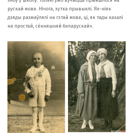
зноў у школу. Толькі ўжо вучыцца прыйшлося на
рускай мове. Нічога, хутка прывыклі. Як-ніяк
дзяды размаўлялі на гэтай мове, ці, як тады казалі
на простай, сённяшняй беларускай».