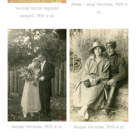
Злева – маці Чэслава, 1920-я
Чэслаў пасля першай
гг.
камуніі, 1930-я гг.
Бацькі Чэслава, 1920-я гг.
Бацькі Чэслава, 1930-я гг.