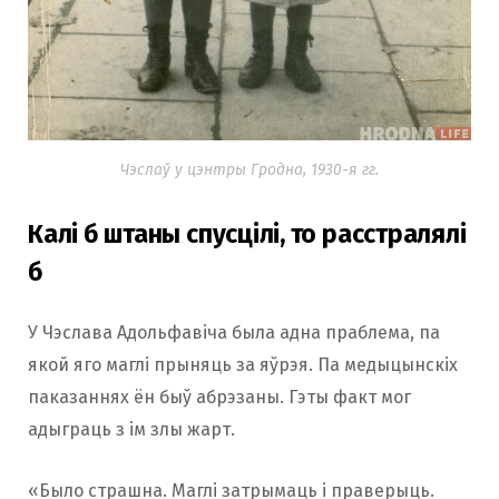
Чэслаў у цэнтры Гродна, 1930-я гг.
Калі б штаны спусцілі, то расстралялі
б
У Чэслава Адольфавіча была адна праблема, па
якой яго маглі прыняць за яўрэя. Па медыцынскіх
паказаннях ён быў абрэзаны. Гэты факт мог
адыграць з ім злы жарт.
«Было страшна. Маглі затрымаць і праверыць.