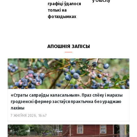
у OldCity
графіці ўдалося
толькі на
фотаздымках
АПОШНІЯ ЗАПІСЫ
«Страты сапраўды каласальныя». Праз спёку і маразы
гродзенскі фермер застаўся практычна без ураджаю
лахіны
7 ЖНІЎНЯ 2026, 16:47