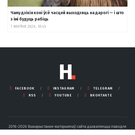
Чаму дзікія коні ўсё часцей выходзяць на дарогі — і што
з імі будуць рабіць
7 ЖНІЎНЯ 2026, 10:45
FACEBOOK
INSTAGRAM
TELEGRAM
RSS
YOUTUBE
ВКОНТАКТЕ
2016-2026 Выкарыстанне матэрыялаў сайта дазваляецца паводле
правілаў ліцэнзіі Creative Commons BY-SA 4.0 Int са спасылкай на