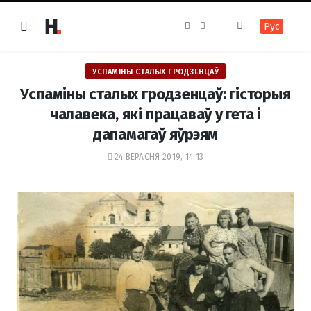
F
I
Рус
a
n
c
s
e
t
b
a
o
g
УСПАМІНЫ СТАЛЫХ ГРОДЗЕНЦАЎ
o
r
k
a
Успаміны сталых гродзенцаў: гісторыя
m
чалавека, які працаваў у гета і
дапамагаў яўрэям
24 ВЕРАСНЯ 2019, 14:13