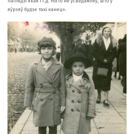
паглядзі якая і г.д. Ніхто не ўсведамляў, што ў
яўрэяў будзе такі канец».