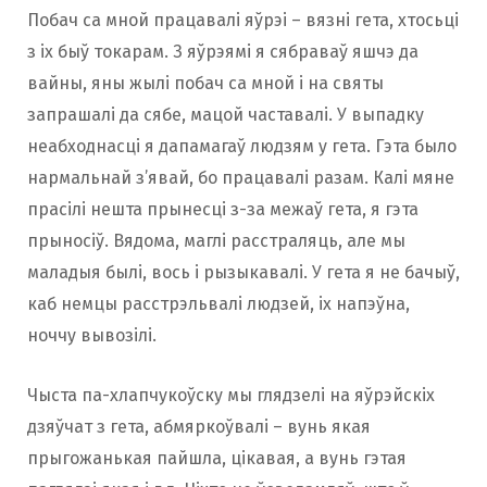
Побач са мной працавалі яўрэі – вязні гета, хтосьці
з іх быў токарам. З яўрэямі я сябраваў яшчэ да
вайны, яны жылі побач са мной і на святы
запрашалі да сябе, мацой частавалі. У выпадку
неабходнасці я дапамагаў людзям у гета. Гэта было
нармальнай з’явай, бо працавалі разам. Калі мяне
прасілі нешта прынесці з-за межаў гета, я гэта
прыносіў. Вядома, маглі расстраляць, але мы
маладыя былі, вось і рызыкавалі. У гета я не бачыў,
каб немцы расстрэльвалі людзей, іх напэўна,
ноччу вывозілі.
Чыста па-хлапчукоўску мы глядзелі на яўрэйскіх
дзяўчат з гета, абмяркоўвалі – вунь якая
прыгожанькая пайшла, цікавая, а вунь гэтая