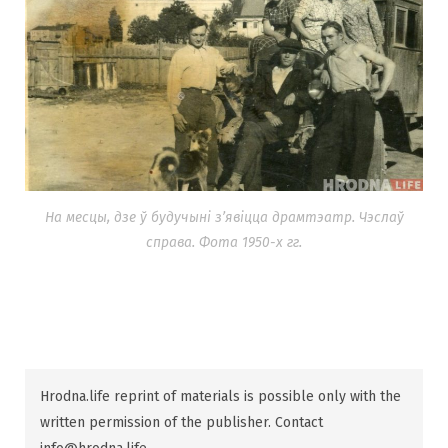
На месцы, дзе ў будучыні з’явіцца драмтэатр. Чэслаў
справа. Фота 1950-х гг.
Hrodna.life reprint of materials is possible only with the
written permission of the publisher. Contact