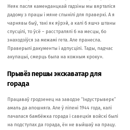
Неяк пасля каменданцкай гадзіны мы вярталіся
дадому з працы і мяне спынілі для праверкі. А я
чарнявы быў, такі як яўрэй, а калі б яшчэ штаны
спусцілі, то ўсё – расстралялі б на месцы, бо
знаходзіўся за межамі гета. Але пранесла.
Праверылі дакументы і адпусцілі. Тады, падчас
акупацыі, смерць была на кожным кроку».
Прывёз першы экскаватар для
горада
Працаваў гродзенец на заводзе “Індустрыверк”
амаль да апошняга. Але ў ліпені 1944 года, калі
пачалася бамбёжка горада і савецкія войскі былі
на подступах да горада, ён не выйшаў на працу.