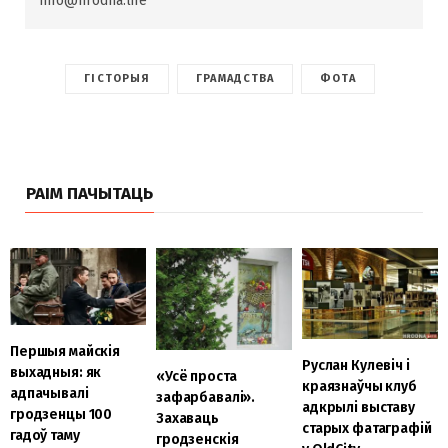
info@hrodna.life
ГІСТОРЫЯ
ГРАМАДСТВА
ФОТА
РАІМ ПАЧЫТАЦЬ
Першыя майскія
Руслан Кулевіч і
выхадныя: як
«Усё проста
краязнаўчы клуб
адпачывалі
зафарбавалі».
адкрылі выставу
гродзенцы 100
Захаваць
старых фатаграфій
гадоў таму
гродзенскія