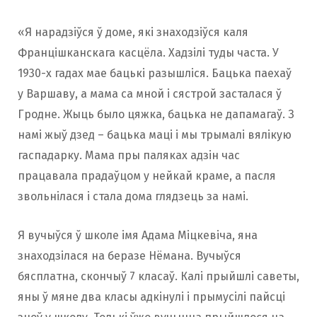
«Я нарадзіўся ў доме, які знаходзіўся каля
Францішканскага касцёла. Хадзілі туды часта. У
1930-х гадах мае бацькі разышліся. Бацька паехаў
у Варшаву, а мама са мной і сястрой засталася ў
Гродне. Жыць было цяжка, бацька не дапамагаў. З
намі жыў дзед – бацька маці і мы трымалі вялікую
гаспадарку. Мама пры паляках адзін час
працавала прадаўцом у нейкай краме, а пасля
звольнілася і стала дома глядзець за намі.
Я вучыўся ў школе імя Адама Міцкевіча, яна
знаходзілася на беразе Нёмана. Вучыўся
бясплатна, скончыў 7 класаў. Калі прыйшлі саветы,
яны ў мяне два класы адкінулі і прымусілі пайсці