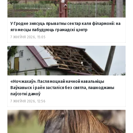
У Гродне знясуць прыватны сектар каля філармоніі: на
яго месцы пабудуюць грамадскі цэнтр
7 ЖНІЎНЯ 2026, 15:05
«Ноч жахаў». Пасля моцнай начной навальніцы
Ваўкавыск і раён засталіся без святла, пашкоджаны
паўсотні дамоў
7 ЖНІЎНЯ 2026, 12:56