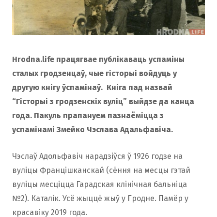
Hrodna.life працягвае публікаваць успаміны
сталых гродзенцаў, чые гісторыі войдуць у
другую кнігу ўспамінаў. Кніга пад назвай
“Гісторыі з гродзенскіх вуліц” выйдзе да канца
года. Пакуль прапануем пазнаёміцца з
успамінамі Змейко Чэслава Адальфавіча.
Чэслаў Адольфавіч нарадзіўся ў 1926 годзе на
вуліцы Францішканскай (сёння на месцы гэтай
вуліцы месціцца Гарадская клінічная бальніца
№2). Каталік. Усё жыццё жыў у Гродне. Памёр у
красавіку 2019 года.