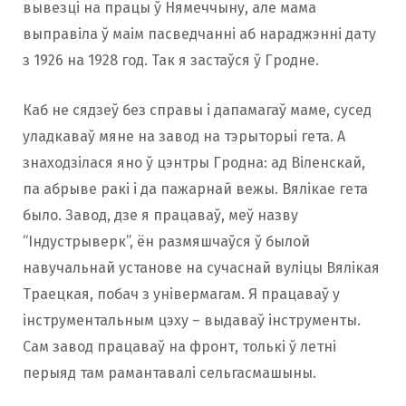
вывезці на працы ў Нямеччыну, але мама
выправіла ў маім пасведчанні аб нараджэнні дату
з 1926 на 1928 год. Так я застаўся ў Гродне.
Каб не сядзеў без справы і дапамагаў маме, сусед
уладкаваў мяне на завод на тэрыторыі гета. А
знаходзілася яно ў цэнтры Гродна: ад Віленскай,
па абрыве ракі і да пажарнай вежы. Вялікае гета
было. Завод, дзе я працаваў, меў назву
“Індустрыверк”, ён размяшчаўся ў былой
навучальнай установе на сучаснай вуліцы Вялікая
Траецкая, побач з універмагам. Я працаваў у
інструментальным цэху – выдаваў інструменты.
Сам завод працаваў на фронт, толькі ў летні
перыяд там рамантавалі сельгасмашыны.