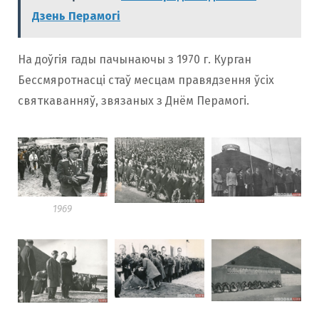
Дзень Перамогі
На доўгія гады пачынаючы з 1970 г. Курган
Бессмяротнасці стаў месцам правядзення ўсіх
святкаванняў, звязаных з Днём Перамогі.
1969