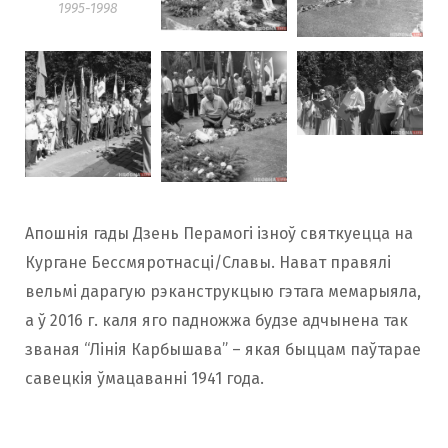
1995-1998
Апошнія гады Дзень Перамогі ізноў святкуецца на
Кургане Бессмяротнасці/Славы. Нават правялі
вельмі дарагую рэканструкцыю гэтага мемарыяла,
а ў 2016 г. каля яго падножжа будзе адчынена так
званая “Лінія Карбышава” – якая быццам паўтарае
савецкія ўмацаванні 1941 года.