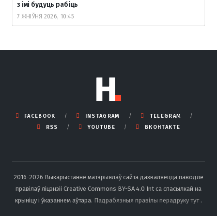
з імі будуць рабіць
7 ЖНІЎНЯ 2026, 10:45
FACEBOOK
INSTAGRAM
TELEGRAM
RSS
YOUTUBE
ВКОНТАКТЕ
2016-2026 Выкарыстанне матэрыялаў сайта дазваляецца паводле
правілаў ліцэнзіі Creative Commons BY-SA 4.0 Int са спасылкай на
крыніцу і ўказаннем аўтара.
Падрабязныя правілы перадруку тут
.