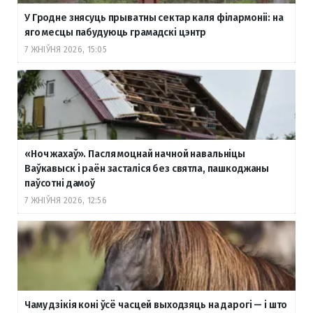
У Гродне знясуць прыватны сектар каля філармоніі: на
яго месцы пабудуюць грамадскі цэнтр
7 ЖНІЎНЯ 2026, 15:05
«Ноч жахаў». Пасля моцнай начной навальніцы
Ваўкавыск і раён засталіся без святла, пашкоджаны
паўсотні дамоў
7 ЖНІЎНЯ 2026, 12:56
Чаму дзікія коні ўсё часцей выходзяць на дарогі — і што