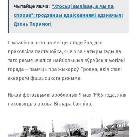
Чытайце яшчэ:
"Хтосьці выпівае, а мы па
спорце": гродзенцы адцісканнямі адзначылі
Дзень Перамогі
Сімвалічна, што на месцы стадыёна, дзе
праходзіла пастаноўка, яшчэ за чатыры гады да
таго размяшчаліся найбольшыя яўрэйскія могілкі
горада – памяць пра жыхароў Гродна, якія сталі
ахвярамі фашысцкага рэжыма.
Ніжэй фотаздымкі зробленыя 9 мая 1965 года, якія
паходзяць з архіва Віктара Саяпіна.