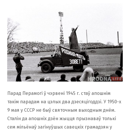
Парад Перамогі ў чэрвені 1945 г. стаў апошнім
такім парадам на цэлых два дзесяцігоддзі. У 1950-х
9 мая у СССР не быў святочным выходным днём.
Сталін да апошніх дзён жыцця прызнаваў толькі
сем мільёнаў загінуўшых савецкіх грамадзян у