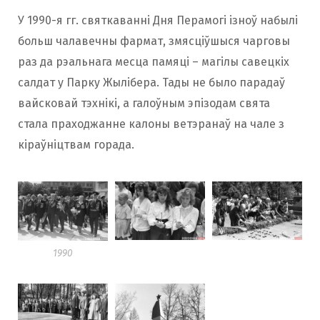
У 1990-я гг. святкаванні Дня Перамогі ізноў набылі
больш чалавечны фармат, змясціўшыся чарговы
раз да рэальнага месца памяці – магілы савецкіх
салдат у Парку Жылібера. Тады не было парадаў
вайсковай тэхнікі, а галоўным эпізодам свята
стала праходжанне калоны ветэранаў на чале з
кіраўніцтвам горада.
1990