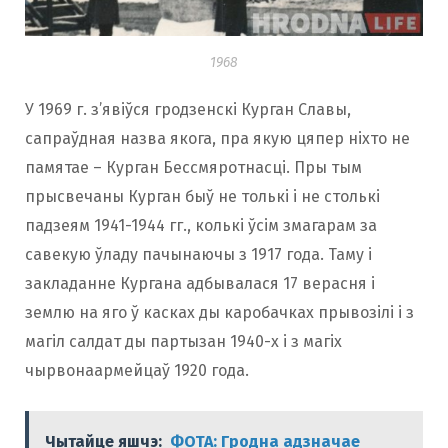
1968
У 1969 г. з’явіўся гродзенскі Курган Славы,
сапраўдная назва якога, пра якую цяпер ніхто не
памятае – Курган Бессмяротнасці. Пры тым
прысвечаны Курган быў не толькі і не столькі
падзеям 1941-1944 гг., колькі ўсім змагарам за
савекую ўладу пачынаючы з 1917 года. Таму і
закладанне Кургана адбывалася 17 верасня і
землю на яго ў касках ды каробачках прывозілі і з
магіл салдат ды партызан 1940-х і з магіх
чырвонаармейцаў 1920 года.
Чытайце яшчэ:
ФОТА: Гродна адзначае