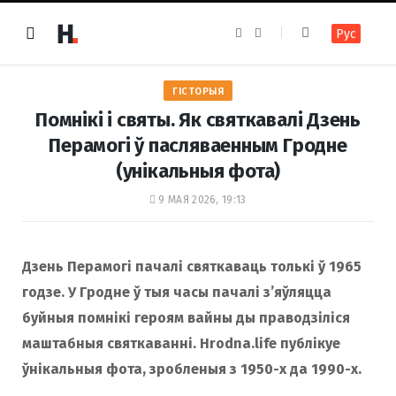
F
I
Рус
a
n
c
s
e
t
b
a
o
g
ГІСТОРЫЯ
o
r
k
a
Помнікі і святы. Як святкавалі Дзень
m
Перамогі ў пасляваенным Гродне
(унікальныя фота)
9 МАЯ 2026, 19:13
Дзень Перамогі пачалі святкаваць толькі ў 1965
годзе. У Гродне ў тыя часы пачалі з’яўляцца
буйныя помнікі героям вайны ды праводзіліся
маштабныя святкаванні. Hrodna.life публікуе
ўнікальныя фота, зробленыя з 1950-х да 1990-х.