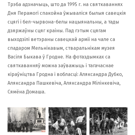
Трэба адзначыць, што да 1995 г. на святкаваннях
Дня Перамогі спакойна ўжываліся былыя савецкія
сцягі і бел-чырвона-белы нацыянальны, а тады
дзяржаўны сцяг краіны. Пад гэтым сцягам
выходзілі ветэраны савецкай арміі на чале са
спадаром Мельнікавым, стваральнікам музея
Васіля Быкава ў Гродне. На фотаздымках са
святкаванняў можна заўважыць і тагачаснае
кіраўніцтва Гродна і вобласці: Аляксандра Дубко,
Аляксандра Пашкевіча, Аляксандра Мілінкевіча,
Сямёна Домаша.