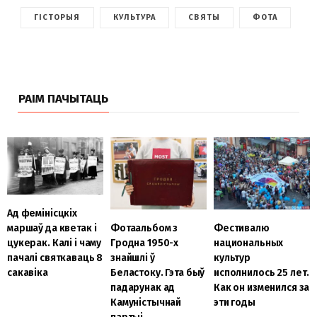
ГІСТОРЫЯ
КУЛЬТУРА
СВЯТЫ
ФОТА
РАІМ ПАЧЫТАЦЬ
Ад фемінісцкіх
Фотаальбом з
Фестивалю
маршаў да кветак і
Гродна 1950-х
национальных
цукерак. Калі і чаму
знайшлі ў
культур
пачалі святкаваць 8
Беластоку. Гэта быў
исполнилось 25 лет.
сакавіка
падарунак ад
Как он изменился за
Камуністычнай
эти годы