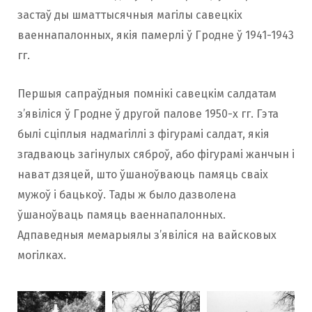
застаў ды шматтысячныя магілы савецкіх
ваеннапалонных, якія памерлі ў Гродне ў 1941-1943
гг.
Першыя сапраўдныя помнікі савецкім салдатам
з’явіліся ў Гродне ў другой палове 1950-х гг. Гэта
былі сціплыя надмагіллі з фігурамі салдат, якія
згадваюць загінулых сяброў, або фігурамі жанчын і
нават дзяцей, што ўшаноўваюць памяць сваіх
мужоў і бацькоў. Тады ж было дазволена
ўшаноўваць памяць ваеннапалонных.
Адпаведныя мемарыялы з’явіліся на вайсковых
могілках.