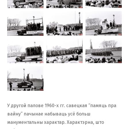
У другой палове 1960-х гг. савецкая “памяць пра
вайну” пачынае набываць усё больш
манументальны характар. Характэрна, што