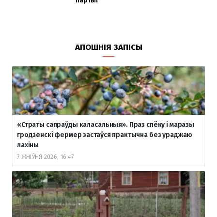
партыі
АПОШНІЯ ЗАПІСЫ
«Страты сапраўды каласальныя». Праз спёку і маразы
гродзенскі фермер застаўся практычна без ураджаю
лахіны
7 ЖНІЎНЯ 2026, 16:47