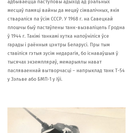
адбываецца паступовы адыход ад рэальных
месцаў памяці вайны да мецаў сімвалічных, якія
ствараліся па ўсім СССР. У 1968 г. на Савецкай
плошчы быў пастаўлены танк-вызваліцель Гродна
ў 1944 г. Такімі танкамі хутка напоўніліся ўсе
гарады і раённыя цэнтры Беларусі. Пры тым
ставіліся гэтыя зусім недарагія, бо існаваўшыя ў
тысячах экземпляраў, мемарыялы нават
пасляваеннай вытворчасці – напрыклад танк Т-54
у Зэльве або БМП-1 у Іўі.