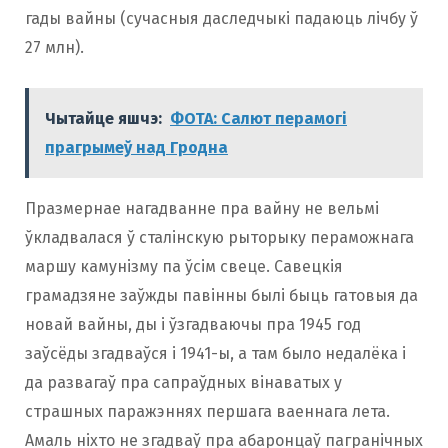
гады вайны (сучасныя даследчыкі падаюць лічбу ў
27 млн).
Чытайце яшчэ:
ФОТА: Cалют перамогі
прагрымеў над Гродна
Празмернае нагадванне пра вайну не вельмі
ўкладвалася ў сталінскую рыторыку пераможнага
маршу камунізму па ўсім свеце. Савецкія
грамадзяне заўжды павінны былі быць гатовыя да
новай вайны, ды і ўзгадваючы пра 1945 год
заўсёды згадваўся і 1941-ы, а там было недалёка і
да развагаў пра сапраўдных вінаватых у
страшных паражэннях першага ваеннага лета.
Амаль ніхто не згадваў пра абаронцаў пагранічных