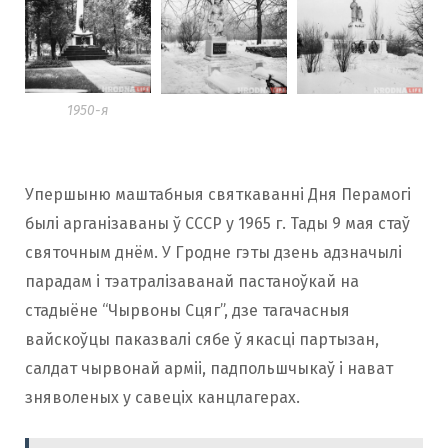
1950-я
Упершыню маштабныя святкаванні Дня Перамогі
былі арганізаваны ў СССР у 1965 г. Тады 9 мая стаў
святочным днём. У Гродне гэты дзень адзначылі
парадам і тэатралізаванай пастаноўкай на
стадыёне “Чырвоны Сцяг”, дзе тагачасныя
вайскоўцы паказвалі сябе ў якасці партызан,
салдат чырвонай арміі, падпольшчыкаў і нават
зняволеных у савеціх канцлагерах.