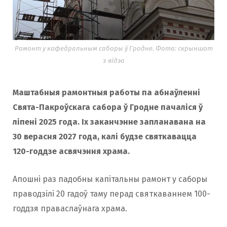
Рамонт у кафедральным саборы ў Гродне. Фота: скрыншот
з відэа
Маштабныя рамонтныя работы па абнаўленні
Свята-Пакроўскага сабора ў Гродне пачаліся ў
ліпені 2025 года. Іх заканчэнне запланавана на
30 верасня 2027 года, калі будзе святкавацца
120-годдзе асвячэння храма.
Апошні раз падобны капітальны рамонт у саборы
праводзілі 20 гадоў таму перад святкаваннем 100-
годдзя праваслаўнага храма.