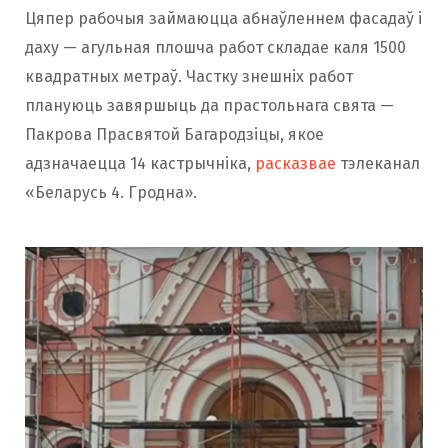
Цяпер рабочыя займаюцца абнаўленнем фасадаў і
даху — агульная плошча работ складае каля 1500
квадратных метраў. Частку знешніх работ
плануюць завяршыць да прастольнага свята —
Пакрова Прасвятой Багародзіцы, якое
адзначаецца 14 кастрычніка,
расказвае
тэлеканал
«Беларусь 4. Гродна».