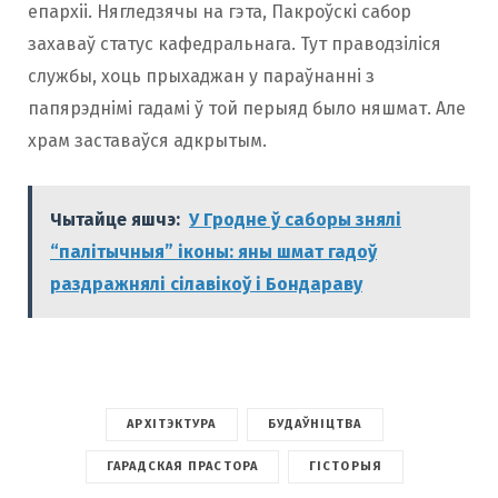
епархіі. Нягледзячы на гэта, Пакроўскі сабор
захаваў статус кафедральнага. Тут праводзіліся
службы, хоць прыхаджан у параўнанні з
папярэднімі гадамі ў той перыяд было няшмат. Але
храм заставаўся адкрытым.
Чытайце яшчэ:
У Гродне ў саборы знялі
“палітычныя” іконы: яны шмат гадоў
раздражнялі сілавікоў і Бондараву
АРХІТЭКТУРА
БУДАЎНІЦТВА
ГАРАДСКАЯ ПРАСТОРА
ГІСТОРЫЯ