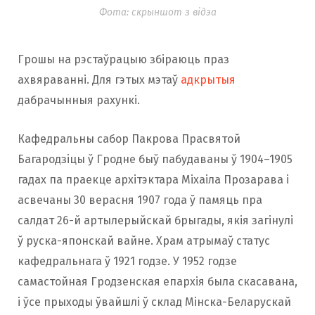
Фота: скрыншот з відэа
Грошы на рэстаўрацыю збіраюць праз
ахвяраванні. Для гэтых мэтаў
адкрытыя
дабрачынныя рахункі.
Кафедральны сабор Пакрова Прасвятой
Багародзіцы ў Гродне быў пабудаваны ў 1904–1905
гадах па праекце архітэктара Міхаіла Прозарава і
асвечаны 30 верасня 1907 года ў памяць пра
салдат 26-й артылерыйскай брыгады, якія загінулі
ў руска-японскай вайне. Храм атрымаў статус
кафедральнага ў 1921 годзе. У 1952 годзе
самастойная Гродзенская епархія была скасавана,
і ўсе прыходы ўвайшлі ў склад Мінска-Беларускай