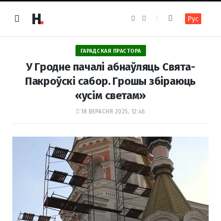
F
I
Рус
a
n
c
s
e
t
b
a
o
g
ГАРАДСКАЯ ПРАСТОРА
o
r
k
a
У Гродне пачалі абнаўляць Свята-
m
Пакроўскі сабор. Грошы збіраюць
«усім светам»
18 ВЕРАСНЯ 2025, 12:46