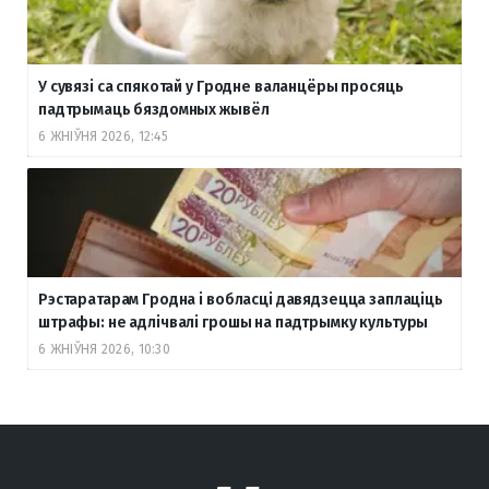
У сувязі са спякотай у Гродне валанцёры просяць
падтрымаць бяздомных жывёл
6 ЖНІЎНЯ 2026, 12:45
Рэстаратарам Гродна і вобласці давядзецца заплаціць
штрафы: не адлічвалі грошы на падтрымку культуры
6 ЖНІЎНЯ 2026, 10:30