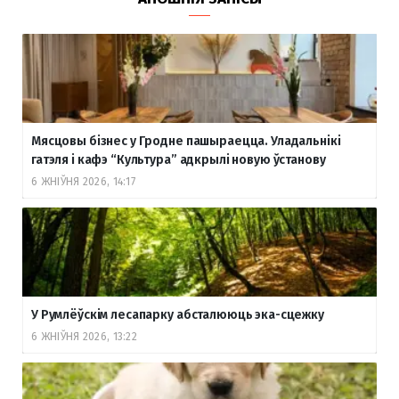
Мясцовы бізнес у Гродне пашыраецца. Уладальнікі
гатэля і кафэ “Культура” адкрылі новую ўстанову
6 ЖНІЎНЯ 2026, 14:17
У Румлёўскім лесапарку абсталююць эка-сцежку
6 ЖНІЎНЯ 2026, 13:22