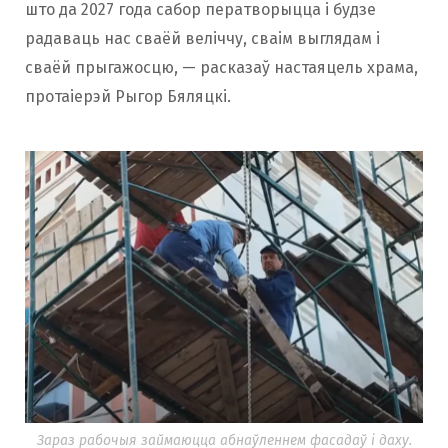
што да 2027 года сабор ператворыцца і будзе
радаваць нас сваёй веліччу, сваім выглядам і
сваёй прыгажосцю, — расказаў настаяцель храма,
протаіерэй Рыгор Бяляцкі.
Зараз рабочыя займаюцца абнаўленнем фасадаў і даху.