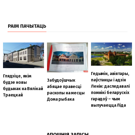
РАІМ ПАЧЫТАЦЬ
Гедымін, авіятары,
Глядзіце, якім
паўстанцы і адзін
Забудоўшчык
будзе новы
Ленін: даследавалі
абяцае правесці
будынак на Вялікай
помнікі беларускіх
раскопы на месцы
Траецкай
гарадоў – чым
Дома рыбака
вылучаецца Ліда
АПОШНІЯ ЗАПІСЫ