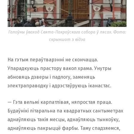
Галоўны ўваход Свята-Пакроўскага сабора ў лясах. Фота:
скрыншот з відэа
На гэтым пераўтварэнні не скончацца.
Упарадкуюць прастору вакол храма. Унутры
абновяць дзверы і падлогу, заменяць
электраправодку і адрэстаўруюць іканастас.
— Гэта вельмі карпатлівая, няпростая праца.
Будаўнікі літаральна па квадратных сантыметрах
аднаўляюць такія месцы, аднаўляюць тынкоўку,
аднаўляюць пакрыццё фарбы. Таму спадзяемся,