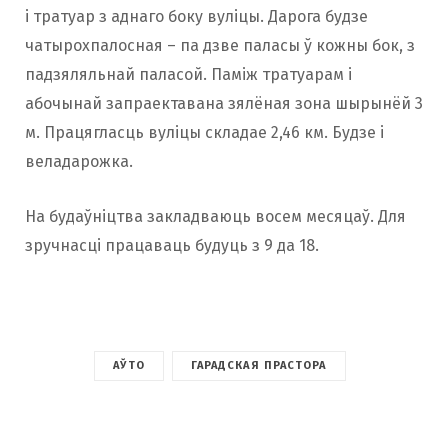
і тратуар з аднаго боку вуліцы. Дарога будзе
чатырохпалосная – па дзве паласы ў кожны бок, з
падзяляльнай паласой. Паміж тратуарам і
абочынай запраектавана зялёная зона шырынёй 3
м. Працягласць вуліцы складае 2,46 км. Будзе і
веладарожка.
На будаўніцтва закладваюць восем месяцаў. Для
зручнасці працаваць будуць з 9 да 18.
АЎТО
ГАРАДСКАЯ ПРАСТОРА