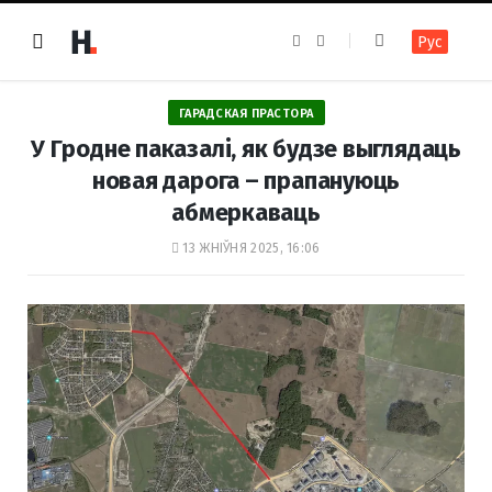
F
I
Рус
a
n
c
s
e
t
b
a
o
g
ГАРАДСКАЯ ПРАСТОРА
o
r
k
a
У Гродне паказалі, як будзе выглядаць
m
новая дарога – прапануюць
абмеркаваць
13 ЖНІЎНЯ 2025, 16:06