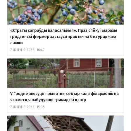
«Страты сапраўды каласальныя». Праз спёку і маразы
гродзенскі фермер застаўся практычна без ураджаю
лахіны
7 ЖНІЎНЯ 2026, 16:47
У Гродне знясуць прыватны сектар каля філармоніі: на
яго месцы пабудуюць грамадскі цэнтр
7 ЖНІЎНЯ 2026, 15:05