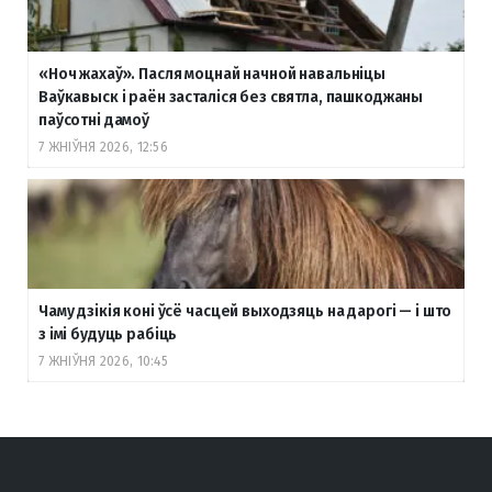
«Ноч жахаў». Пасля моцнай начной навальніцы
Ваўкавыск і раён засталіся без святла, пашкоджаны
паўсотні дамоў
7 ЖНІЎНЯ 2026, 12:56
Чаму дзікія коні ўсё часцей выходзяць на дарогі — і што
з імі будуць рабіць
7 ЖНІЎНЯ 2026, 10:45