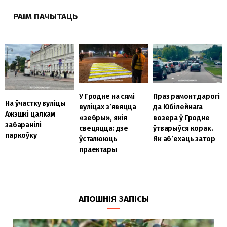
РАІМ ПАЧЫТАЦЬ
У Гродне на сямі
Праз рамонт дарогі
На ўчастку вуліцы
вуліцах з’явяцца
да Юбілейнага
Ажэшкі цалкам
«зебры», якія
возера ў Гродне
забаранілі
свецяцца: дзе
ўтварыўся корак.
паркоўку
ўсталююць
Як аб’ехаць затор
праектары
АПОШНІЯ ЗАПІСЫ