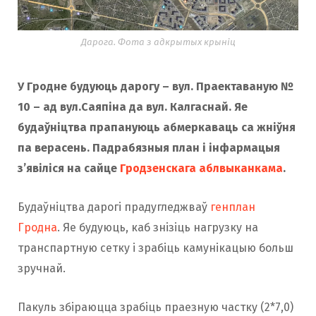
Дарога. Фота з адкрытых крыніц
У Гродне будуюць дарогу – вул. Праектаваную №
10 – ад вул.Саяпіна да вул. Калгаснай. Яе
будаўніцтва прапануюць абмеркаваць са жніўня
па верасень. Падрабязныя план і інфармацыя
з’явіліся на сайце
Гродзенскага аблвыканкама
.
Будаўніцтва дарогі прадугледжваў
генплан
Гродна
. Яе будуюць, каб знізіць нагрузку на
транспартную сетку і зрабіць камунікацыю больш
зручнай.
Пакуль збіраюцца зрабіць праезную частку (2*7,0)