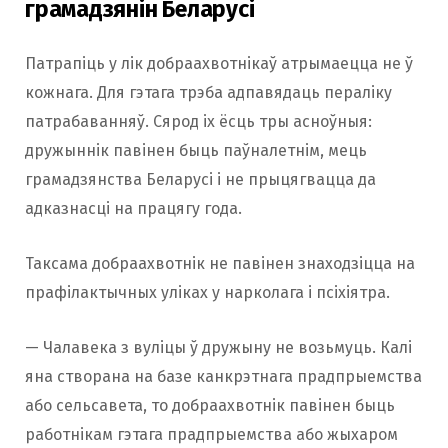
грамадзянін Беларусі
Патрапіць у лік добраахвотнікаў атрымаецца не ў
кожнага. Для гэтага трэба адпавядаць пераліку
патрабаванняў. Сярод іх ёсць тры асноўныя:
дружыннік павінен быць паўналетнім, мець
грамадзянства Беларусі і не прыцягвацца да
адказнасці на працягу года.
Таксама добраахвотнік не павінен знаходзіцца на
прафілактычных уліках у нарколага і псіхіятра.
— Чалавека з вуліцы ў дружыну не возьмуць. Калі
яна створана на базе канкрэтнага прадпрыемства
або сельсавета, то добраахвотнік павінен быць
работнікам гэтага прадпрыемства або жыхаром