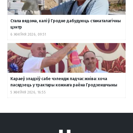
Стала вядома, калі ў Гродне дабудуюць стаматалагічны
цэнтр
6 ЖНІЎНЯ 2026, 09:51
Караеў зладзіў сабе чэлендж падчас жніва: хоча
пасядзець у трактары кожнага раёна Гродзеншчыны
5 ЖНІЎНЯ 2026, 16:55