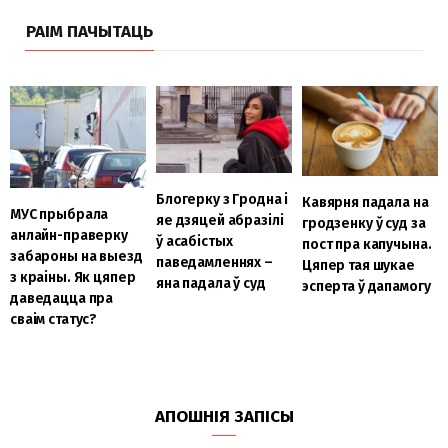
РАІМ ПАЧЫТАЦЬ
Блогерку з Гродна і
Кавярня падала на
МУС прыбрала
яе дзяцей абразілі
гродзенку ў суд за
анлайн-праверку
ў асабістых
пост пра капучына.
забароны на выезд
паведамленнях –
Цяпер тая шукае
з краіны. Як цяпер
яна падала ў суд
эсперта ў дапамогу
даведацца пра
сваім статус?
АПОШНІЯ ЗАПІСЫ