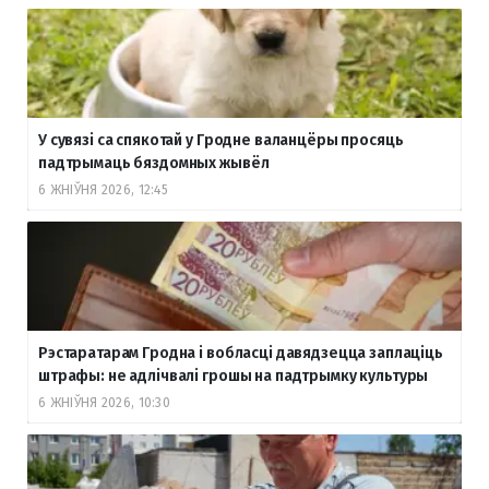
У сувязі са спякотай у Гродне валанцёры просяць
падтрымаць бяздомных жывёл
6 ЖНІЎНЯ 2026, 12:45
Рэстаратарам Гродна і вобласці давядзецца заплаціць
штрафы: не адлічвалі грошы на падтрымку культуры
6 ЖНІЎНЯ 2026, 10:30