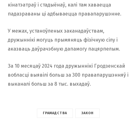
кінатэатраў і стадыёнаў, калі там хаваецца
падазраваны ці адбываецца правапарушэнне.
У межах, устаноўленых заканадаўствам,
дружыннікі могуць прымяняць фізічную сілу і
аказваць даўрачэбную дапамогу пацярпелым.
За 10 месяцаў 2024 года дружыннікі Гродзенскай
вобласці выявілі больш за 300 правапарушэнняў і
выканалі больш за 8 тыс. выхадаў.
ГРАМАДСТВА
ЗАКОН