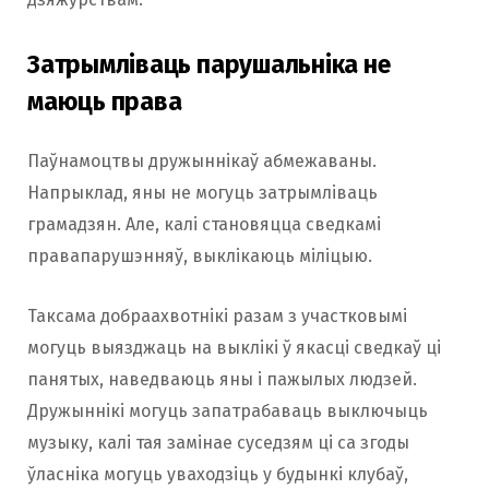
Затрымліваць парушальніка не
маюць права
Паўнамоцтвы дружыннікаў абмежаваны.
Напрыклад, яны не могуць затрымліваць
грамадзян. Але, калі становяцца сведкамі
правапарушэнняў, выклікаюць міліцыю.
Таксама добраахвотнікі разам з участковымі
могуць выязджаць на выклікі ў якасці сведкаў ці
панятых, наведваюць яны і пажылых людзей.
Дружыннікі могуць запатрабаваць выключыць
музыку, калі тая замінае суседзям ці са згоды
ўласніка могуць уваходзіць у будынкі клубаў,