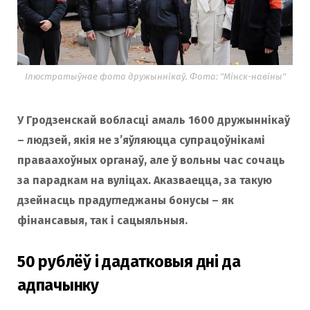
Ілюстратыўнае фота дружыннікаў. Фота: "Мінск-навіны"
У Гродзенскай вобласці амаль 1600 дружыннікаў
– людзей, якія не з’яўляюцца супрацоўнікамі
праваахоўных органаў, але ў вольны час сочаць
за парадкам на вуліцах. Аказваецца, за такую ​​
дзейнасць прадугледжаны бонусы – як
фінансавыя, так і сацыяльныя.
50 рублёў і дадатковыя дні да
адпачынку