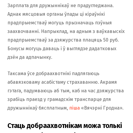
Зарплата для дружыннікаў не прадугледжана.
Аднак мясцовыя органы ўлады ці кіраўнікі
прадпрыемстваў могуць прызначаць пэўныя
заахвочванні. Напрыклад, на адным з ваўкавыскіх
прадпрыемстваў за дзяжурства плацяць 50 руб.
Бонусы могуць даваць і ў выглядзе дадатковых
дзён да адпачынку.
Таксама ўсе добраахвотнікі падлягаюць
абавязковаму асабістаму страхаванню. Акрамя
гэтага, падумваюць аб тым, каб на час дзяжурства
зрабіць праезд у грамадскім транспарце для
дружыннікаў бясплатным,
піша
«Вячэрні Гродна».
Стаць добраахвотнікам можа толькі