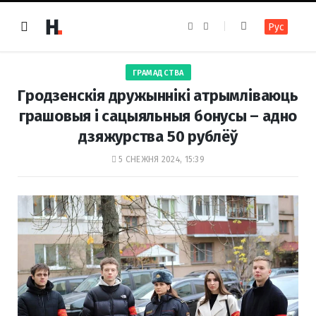
F
I
Рус
a
n
c
s
e
t
b
a
o
g
ГРАМАДСТВА
o
r
k
a
Гродзенскія дружыннікі атрымліваюць
m
грашовыя і сацыяльныя бонусы – адно
дзяжурства 50 рублёў
5 СНЕЖНЯ 2024, 15:39