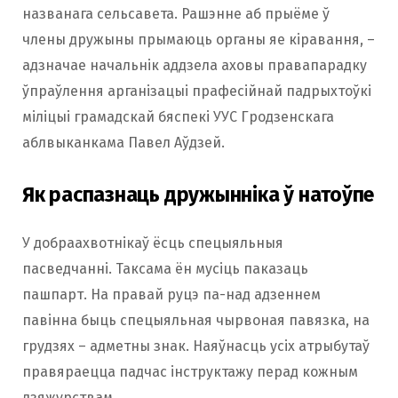
названага сельсавета. Рашэнне аб прыёме ў
члены дружыны прымаюць органы яе кіравання, –
адзначае начальнік аддзела аховы правапарадку
ўпраўлення арганізацыі прафесійнай падрыхтоўкі
міліцыі грамадскай бяспекі УУС Гродзенскага
аблвыканкама Павел Аўдзей.
Як распазнаць дружынніка ў натоўпе
У добраахвотнікаў ёсць спецыяльныя
пасведчанні. Таксама ён мусіць паказаць
пашпарт. На правай руцэ па-над адзеннем
павінна быць спецыяльная чырвоная павязка, на
грудзях – адметны знак. Наяўнасць усіх атрыбутаў
правяраецца падчас інструктажу перад кожным
дзяжурствам.