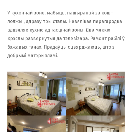
У кухоннай зоне, мабыць, пашыранай за кошт
лоджыі, адразу тры сталы. Невялікая перагародка
аддзяляе кухню ад гасцінай зоны. Два мяккіх
крэслы развернутыя да тэлевізара. Рамонт рабілі ў
бэжавых танах. Прадаўцы сцвярджаюць, што з
добрымі матэрыяламі.