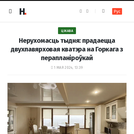
F
I
Рус
a
n
c
s
e
t
b
a
o
g
ЦІКАВА
o
r
k
a
Нерухомасць тыдня: прадаецца
m
двухпавярховая кватэра на Горкага з
перапланіроўкай
1 МАЯ 2024, 13:39