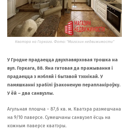
Кватэра на Горкага. Фота: "Магазин недвижимости"
У Гродне прадаецца двухпавярховая трошка на
вул. Горкага, 88. Яна гатовая да пражывання і
прадаецца з мэбляй і бытавой тэхнікай. У
памяшканні зрабілі ўзаконеную перапланіроўку.
У ёй – два санвузлы.
Агульная плошча – 87,6 кв. м. Кватэра размешчана
на 9/10 паверсе. Сумешчаны санвузел ёсць на
кожным паверсе кватэры.