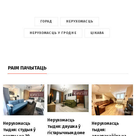
ГОРАД
НЕРУХОМАСЦЬ
НЕРУХОМАСЦЬ У ГРОДНЕ
ЦІКАВА
РАІМ ПАЧЫТАЦЬ
Нерухомасць
Нерухомасць
Нерухомасць
тыдня: двушка ў
тыдня: студыя ў
тыдня:
гістарычным доме