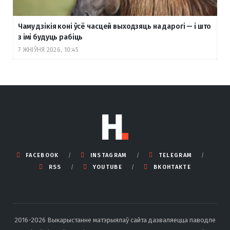
Чаму дзікія коні ўсё часцей выходзяць на дарогі — і што
з імі будуць рабіць
7 ЖНІЎНЯ 2026, 10:45
FACEBOOK
INSTAGRAM
TELEGRAM
RSS
YOUTUBE
ВКОНТАКТЕ
2016-2026 Выкарыстанне матэрыялаў сайта дазваляецца паводле