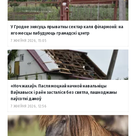
У Гродне знясуць прыватны сектар каля філармоніі: на
яго месцы пабудуюць грамадскі цэнтр
7 ЖНІЎНЯ 2026, 15:05
«Ноч жахаў». Пасля моцнай начной навальніцы
Ваўкавыск і раён засталіся без святла, пашкоджаны
паўсотні дамоў
7 ЖНІЎНЯ 2026, 12:56