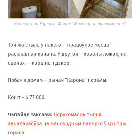
Кватэра на Горкага. Фота: “Магазин недвижимости”
Той жа стыль у пакоях – працоўнае месца і
раскладная канапа. У другой – кованы ложак, на
сценах — карціны і дэкор.
Побач з домам – рынак “Карона” і крамы.
Кошт – $ 77 000.
Чытайце таксама:
Нерухомасць тыдня:
аднапакаёўка на мансардным паверсе ў цэнтры
горада