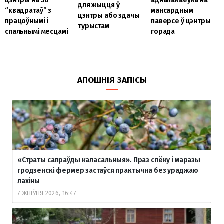
цэнтры на 30
аднапакаёўка на
для жыцця ў
“квадратаў” з
мансардным
цэнтры або здачы
працоўнымі і
паверсе ў цэнтры
турыстам
спальнымі месцамі
горада
АПОШНІЯ ЗАПІСЫ
«Страты сапраўды каласальныя». Праз спёку і маразы
гродзенскі фермер застаўся практычна без ураджаю
лахіны
7 ЖНІЎНЯ 2026, 16:47