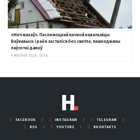
«Ноч жахаў». Пасля моцнай начной навальніцы
Ваўкавыск і раён засталіся без святла, пашкоджаны
паўсотні дамоў
7 ЖНІЎНЯ 2026, 12:56
FACEBOOK
INSTAGRAM
TELEGRAM
RSS
YOUTUBE
ВКОНТАКТЕ