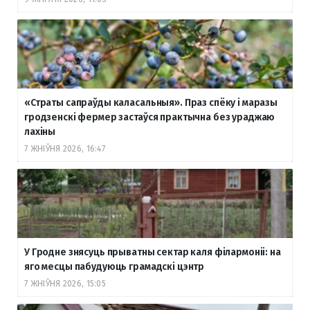
«Страты сапраўды каласальныя». Праз спёку і маразы
гродзенскі фермер застаўся практычна без ураджаю
лахіны
7 ЖНІЎНЯ 2026, 16:47
У Гродне знясуць прыватны сектар каля філармоніі: на
яго месцы пабудуюць грамадскі цэнтр
7 ЖНІЎНЯ 2026, 15:05