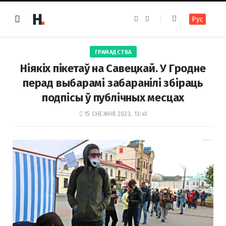
F
I
Рус
a
n
c
s
e
t
b
a
o
g
ГРАМАДСТВА
o
r
k
a
Ніякіх пікетаў на Савецкай. У Гродне
m
перад выбарамі забаранілі збіраць
подпісы ў публічных месцах
15 СНЕЖНЯ 2023, 13:41