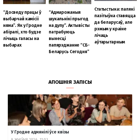
Статыстыка: палякі
“Адмарожаныя
“Досведу працы ў
пазітыўна ставяцца
шукальнікі прыгод
выбарчай камісіі
да беларусаў, але
на дупу”. Актывісты
няма”. Як у Гродне
рэжым у краіне
патрабуюць
абіралі, хто будзе
лічаць
вынесці
лічыць галасы на
аўтарытарным
папярэджанне “СБ-
выбарах
Беларусь Сегодня”
АПОШНІЯ ЗАПІСЫ
У Гродне адмянілі ўсе квізы
9 ЖНІЎНЯ 2026, 11:03