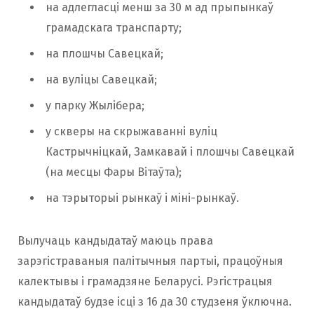
на адлегласці менш за 30 м ад прыпынкаў
грамадскага транспарту;
на плошчы Савецкай;
на вуліцы Савецкай;
у парку Жылібера;
у скверы на скрыжаванні вуліц
Кастрычніцкай, Замкавай і плошчы Савецкай
(на месцы Фары Вітаўта);
на тэрыторыі рынкаў і міні-рынкаў.
Вылучаць кандыдатаў маюць права
зарэгістраваныя палітычныя партыі, працоўныя
калектывы і грамадзяне Беларусі. Рэгістрацыя
кандыдатаў будзе ісці з 16 да 30 студзеня ўключна.