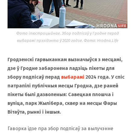
Фота ілюстрацыйнае. Збор подпісаў у Гродне перад
выбарамі прэзідэнта ў 2020 годзе. Фота: Hrodna.Life
Гродзенскі гарвыканкам вызначыўся з месцамі,
дзе ў Гродне забаронена ладзіць пікеты для
збору подпісаў перад
выбарамі
2024 года. У спіс
патрапілі публічныя месцы Гродна, дзе раней
пікеты былі дазволеныя: Савецкая плошча і
вуліца, парк Жылібера, сквер на месцы Фары
Вітаўта, рынкі і іншыя.
Гаворка ідзе пра збор подпісаў за вылучэнне