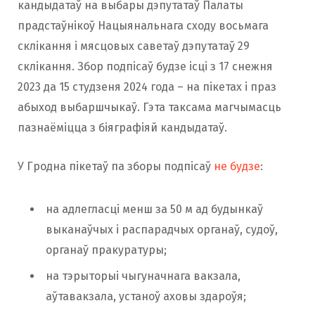
кандыдатаў на выбары дэпутатаў Палаты
прадстаўнікоў Нацыянальнага сходу восьмага
склікання і мясцовых саветаў дэпутатаў 29
склікання. Збор подпісаў будзе ісці з 17 снежня
2023 да 15 студзеня 2024 года – на пікетах і праз
абыход выбаршчыкаў. Гэта таксама магчымасць
пазнаёміцца ​​з біяграфіяй кандыдатаў.
У Гродна пікетаў па зборы подпісаў
не будзе
:
на адлегласці менш за 50 м ад будынкаў
выканаўчых і распарадчых органаў, судоў,
органаў пракуратуры;
на тэрыторыі чыгуначнага вакзала,
аўтавакзала, устаноў аховы здароўя;