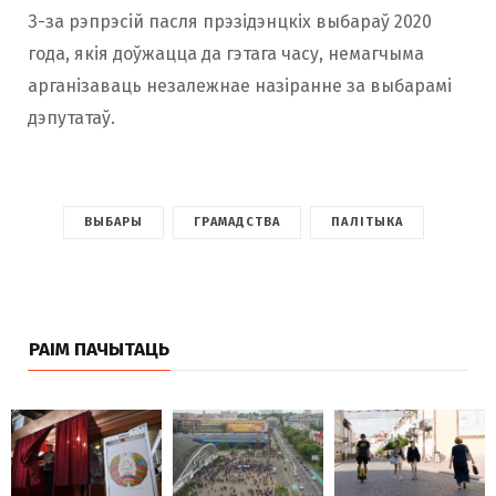
З-за рэпрэсій пасля прэзідэнцкіх выбараў 2020
года, якія доўжацца да гэтага часу, немагчыма
арганізаваць незалежнае назіранне за выбарамі
дэпутатаў.
ВЫБАРЫ
ГРАМАДСТВА
ПАЛІТЫКА
РАІМ ПАЧЫТАЦЬ