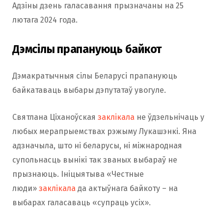
Адзіны дзень галасавання прызначаны на 25
лютага 2024 года.
Дэмсілы прапануюць байкот
Дэмакратычныя сілы Беларусі прапануюць
байкатаваць выбары дэпутатаў увогуле.
Святлана Ціханоўская
заклікала
не ўдзельнічаць у
любых мерапрыемствах рэжыму Лукашэнкі. Яна
адзначыла, што ні беларусы, ні міжнародная
супольнасць вынікі так званых выбараў не
прызнаюць. Ініцыятыва «Честные
люди»
заклікала
да актыўнага байкоту – на
выбарах галасаваць «супраць усіх».