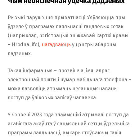
Чым небяспечная ўцечка дадзеных
Рызыкі парушэння прыватнасці з’яўляюцца пры
ўдзеле ў праграмах лаяльнасці гандлёвых сетак
(напрыклад, рэгістрацыя зніжкавай карткі крамы
– Hrodna.life),
нагадваюць
у цэнтры абароны
дадзеных.
Такая інфармацыя – прозвішча, імя, адрас
электроннай пошты і нумар мабільнага тэлефона –
можа дазволіць атрымаць несанкцыянаваны
доступ да ўліковых запісаў чалавека.
У чэрвені 2023 года зламыснікі атрымалі доступ да
асабістага акаўнта ў сацыяльнай сетцы ўдзельніка
праграмы лаяльнасці, выкарыстоўваючы такія