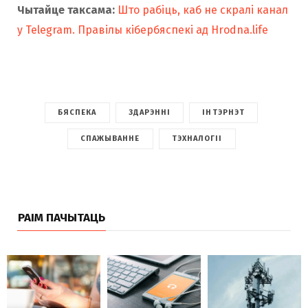
Чытайце таксама
:
Што рабіць, каб не скралі канал
у Telegram. Правілы кібербяспекі ад Hrodna.life
БЯСПЕКА
ЗДАРЭННІ
ІНТЭРНЭТ
СПАЖЫВАННЕ
ТЭХНАЛОГІІ
РАІМ ПАЧЫТАЦЬ