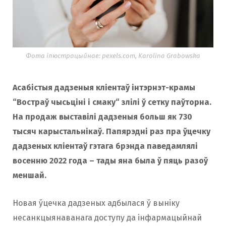
Фота ілюстрацыйнае: pexels.com, Karolina Grabowska
Асабістыя дадзеныя кліентаў інтэрнэт-крамы
“
Востраў чысьціні і смаку
“
злілі ў сетку паўторна.
На продаж выставілі дадзеныя больш як 730
тысяч карыстальнікаў. Папярэдні раз пра ўцечку
дадзеных кліентаў гэтага брэнда паведамлялі
восенню 2022 года – тады яна была ў пяць разоў
меншай.
Новая ўцечка дадзеных адбылася ў выніку
несанкцыянаванага доступу да інфармацыйнай