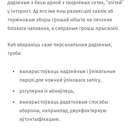
дадзеныя з базы адной з гандлёвых сетак, “злітай”
у інтэрнэт. Ад яго імя яны размясцілі заклік аб
тэрміновым зборы грошай нібыта на лячэнне
блізкага чалавека, а сабраныя грошы прысвоілі.
Каб абараніць свае персанальныя дадзеныя,
трэба:
выкарыстоўваць надзейныя і ўнікальныя
паролі для кожнай ўліковага запісу,
рэгулярна іх абнаўляць,
выкарыстоўваць дадатковыя спосабы
абароны, напрыклад, двухфактарную
аўтэнтыфікацыю.