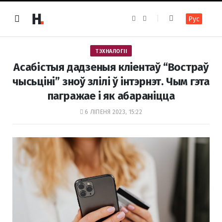
F
I
Рус
a
n
c
s
e
t
b
a
o
g
ТЭХНАЛОГІІ
o
r
k
a
Асабістыя дадзеныя кліентаў “Востраў
m
чысьціні” зноў злілі ў інтэрнэт. Чым гэта
пагражае і як абараніцца
6 ЛІПЕНЯ 2023, 15:22