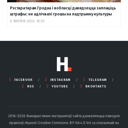
Рэстаратарам Гродна і вобласці давядзецца заплаціць
штрафы: не адлічвалі грошы на падтрымку культуры
6 ЖНІЎНЯ 2026, 10:30
FACEBOOK
INSTAGRAM
TELEGRAM
RSS
YOUTUBE
ВКОНТАКТЕ
2016-2026 Выкарыстанне матэрыялаў сайта дазваляецца паводле
правілаў ліцэнзіі Creative Commons BY-SA 4.0 Int са спасылкай на