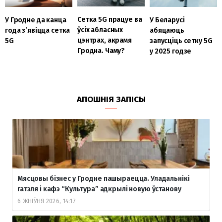
Сетка 5G працуе ва
У Гродне да канца
У Беларусі
ўсіх абласных
года з’явіцца сетка
абяцаюць
цэнтрах, акрамя
5G
запусціць сетку 5G
Гродна. Чаму?
у 2025 годзе
АПОШНІЯ ЗАПІСЫ
Мясцовы бізнес у Гродне пашыраецца. Уладальнікі
гатэля і кафэ “Культура” адкрылі новую ўстанову
6 ЖНІЎНЯ 2026, 14:17