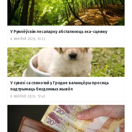
У Румлёўскім лесапарку абсталююць эка-сцежку
6 ЖНІЎНЯ 2026, 13:22
У сувязі са спякотай у Гродне валанцёры просяць
падтрымаць бяздомных жывёл
6 ЖНІЎНЯ 2026, 12:45