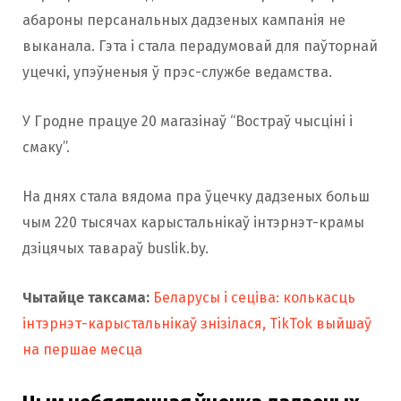
абароны персанальных дадзеных кампанія не
выканала. Гэта і стала перадумовай для паўторнай
уцечкі, упэўненыя ў прэс-службе ведамства.
У Гродне працуе 20 магазінаў “Востраў чысціні і
смаку”.
На днях стала вядома пра ўцечку дадзеных больш
чым 220 тысячах карыстальнікаў інтэрнэт-крамы
дзіцячых тавараў buslik.by.
Чытайце таксама:
Беларусы і сеціва: колькасць
інтэрнэт-карыстальнікаў знізілася, TikTok выйшаў
на першае месца