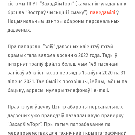
сістэмы ПГУП “ЗахадХімТорг” (кампанія-уладальнік
брэнда “Востраў чысьціні і смаку”),
паведамілі
ў
Нацыянальным цэнтры абароны персанальных
дадзеных.
Пра папярэдні “зліў” дадзеных кліентаў гэтай
крамы стала вядома восенню 2022 года. Тады ў
інтэрнэт трапіў файл з больш чым 148 тысячамі
запісаў аб кліентах за перыяд з 1 жніўня 2020 па 31
ліпеня 2021. Там былі іх прозвішчы, імёны, імёны па
бацьку, адрасы, нумары тэлефонаў і e-mail.
Праз гэтую ўцечку Цэнтр абароны персанальных
дадзеных ужо праводзіў пазапланавую праверку
”ЗахадХімТорг“. Пры гэтым патрабаванне па
мерапрыемствах для тэхнічнай і крыптаграфічнай