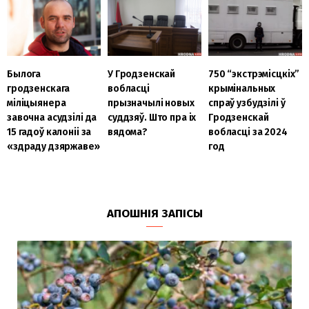
Былога
У Гродзенскай
750 “экстрэмісцкіх”
гродзенскага
вобласці
крымінальных
міліцыянера
прызначылі новых
спраў узбудзілі ў
завочна асудзілі да
суддзяў. Што пра іх
Гродзенскай
15 гадоў калоніі за
вядома?
вобласці за 2024
«здраду дзяржаве»
год
АПОШНІЯ ЗАПІСЫ