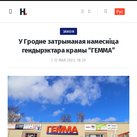
F
I
Рус
a
n
c
s
e
t
b
a
o
g
ЗАКОН
o
r
k
a
У Гродне затрыманая намесніца
m
гендырэктара крамы “ГЕММА”
12 МАЯ 2023, 18:29