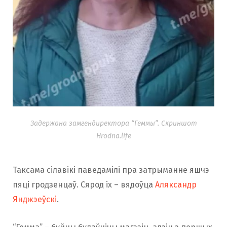
Задержана замгендиректора “Геммы”. Скриншот
Hrodna.life
Таксама сілавікі паведамілі пра затрыманне яшчэ
пяці гродзенцаў. Сярод іх – вядоўца
Аляксандр
Янджэеўскі
.