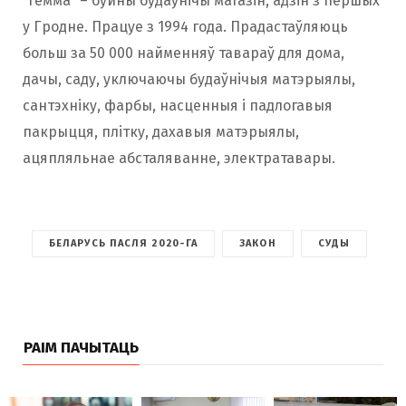
“Гемма” – буйны будаўнічы магазін, адзін з першых
у Гродне. Працуе з 1994 года. Прадастаўляюць
больш за 50 000 найменняў тавараў для дома,
дачы, саду, уключаючы будаўнічыя матэрыялы,
сантэхніку, фарбы, насценныя і падлогавыя
пакрыцця, плітку, дахавыя матэрыялы,
ацяпляльнае абсталяванне, электратавары.
БЕЛАРУСЬ ПАСЛЯ 2020-ГА
ЗАКОН
СУДЫ
РАІМ ПАЧЫТАЦЬ