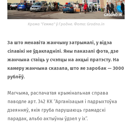
Крама "Гемма" ў Гродне. Фота: Grodno.in
За што менавіта жанчыну затрымалі, у відэа
сілавікі не ўдакладнілі. Яны паказалі фота, дзе
жанчына стаіць у счэпцы на акцыі пратэсту. На
камеру жанчына сказала, што яе заробак — 3000
рублёў.
Магчыма, распачатая крымінальная справа
паводле арт. 342 КК “Арганізацыя і падрыхтоўка
дзеянняў, якія груба парушаюць грамадскі
парадак, альбо актыўны ўдзел у іх”.