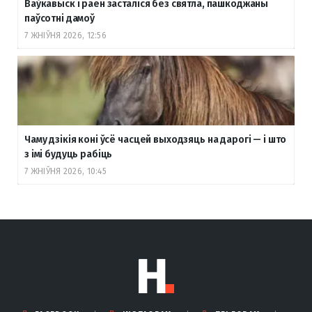
Ваўкавыск і раён засталіся без святла, пашкоджаны
паўсотні дамоў
7 ЖНІЎНЯ 2026, 12:56
Чаму дзікія коні ўсё часцей выходзяць на дарогі — і што
з імі будуць рабіць
7 ЖНІЎНЯ 2026, 10:45