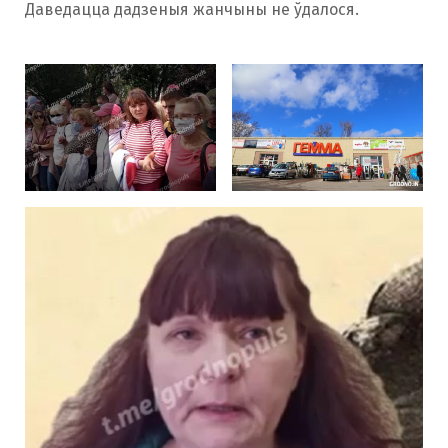
Даведацца дадзеныя жанчыны не ўдалося.