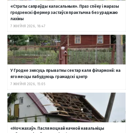
«Страты сапраўды каласальныя». Праз спёку і маразы
гродзенскі фермер застаўся практычна без ураджаю
лахіны
7 ЖНІЎНЯ 2026, 16:47
У Гродне знясуць прыватны сектар каля філармоніі: на
яго месцы пабудуюць грамадскі цэнтр
7 ЖНІЎНЯ 2026, 15:05
«Ноч жахаў». Пасля моцнай начной навальніцы