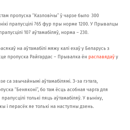
нктам пропуска “Казловічы” ў чарзе было 300
жнікі прапусцілі 765 фур пры норме 1200. У Прывалцы
рапусцілі 107 аўтамабіляў, норма – 230.
сякаў на аўтамабілі мяжу калі ехаў у Беларусь з
нкце пропуска Райгардас – Прывалка ён
распавядаў
у
зе са звычайнымі аўтамабілямі. З-за гэтага,
уска “Беняконі”, бо там ёсць асобная чарга для
 прапусцілі толькі пяць аўтамабіляў. У выніку,
 і перасёк яе толькі на наступны дзень.