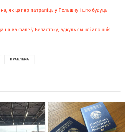
а, як цяпер патрапіць у Польшчу і што будуць
а на вакзале ў Беластоку, адкуль сышлі апошнія
ПРАБЛЕМА