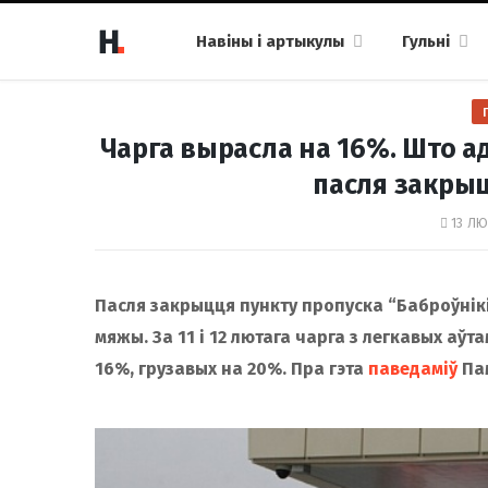
Навіны і артыкулы
Гульні
Чарга вырасла на 16%. Што 
пасля закрыц
13 ЛЮ
Пасля закрыцця пункту пропуска “Баброўнік
мяжы. За 11 і 12 лютага чарга з легкавых аўт
16%, грузавых на 20%. Пра гэта
паведаміў
Пам