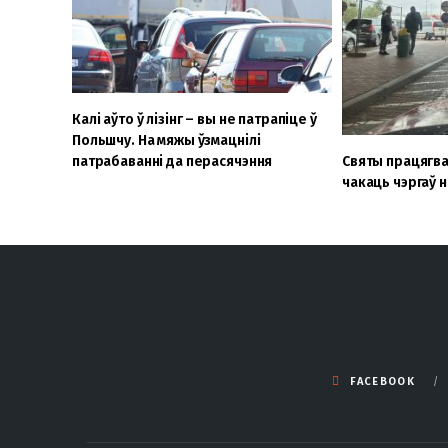
Калі аўто ў лізінг – вы не патрапіце ў
Польшчу. На мяжы ўзмацнілі
патрабаванні да перасячэння
Святы працягва
чакаць чэргаў 
FACEBOOK