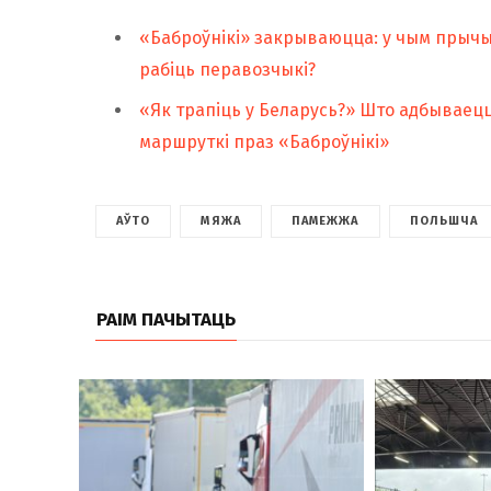
«Баброўнікі» закрываюцца: у чым прычын
рабіць перавозчыкі?
«Як трапіць у Беларусь?» Што адбываецц
маршруткі праз «Баброўнікі»
АЎТО
МЯЖА
ПАМЕЖЖА
ПОЛЬШЧА
РАІМ ПАЧЫТАЦЬ