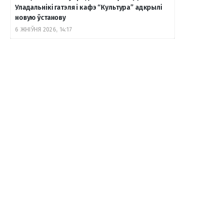
Уладальнікі гатэля і кафэ “Культура” адкрылі
новую ўстанову
6 ЖНІЎНЯ 2026, 14:17