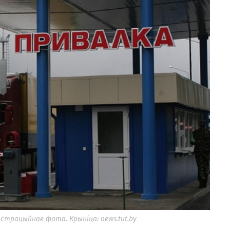
страцыйнае фота. Крыніца: news.tut.by