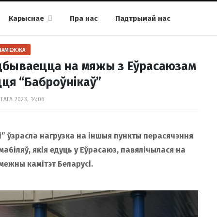
Карыснае
Пра нас
Падтрымай нас
ПАМЕЖЖА
адбываецца на мяжы з Еўрасаюзам
ця “Баброўнікаў”
ТАГА 2023, 14:06
і” ўзрасла нагрузка на іншыя пункты перасячэння
амабіляў, якія едуць у Еўрасаюз, павялічылася на
ежны камітэт Беларусі.