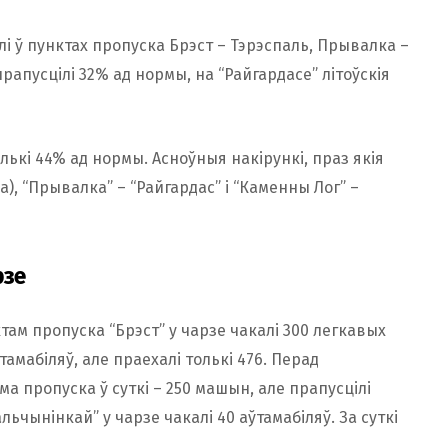
і ў пунктах пропуска Брэст – Тэрэспаль, Прывалка –
прапусцілі 32% ад нормы, на “Райгардасе” літоўскія
лькі 44% ад нормы. Асноўныя накірункі, праз якія
), “Прывалка” – “Райгардас” і “Каменны Лог” –
рзе
ктам пропуска “Брэст” у чарзе чакалі 300 легкавых
тамабіляў, але праехалі толькі 476. Перад
ма пропуска ў суткі – 250 машын, але прапусцілі
льчынінкай” у чарзе чакалі 40 аўтамабіляў. За суткі