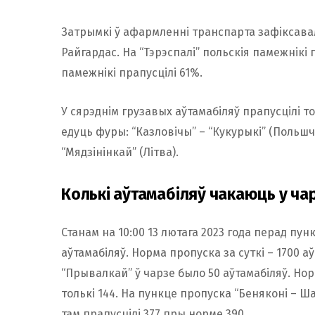
Затрымкі ў афармленні транспарта зафіксавал
Райгардас. На “Тэрэспалі” польскія памежнікі 
памежнікі прапусцілі 61%.
У сярэднім грузавых аўтамабіляў прапусцілі то
едуць фуры: “Казловічы” – “Кукурыкі” (Польшча
“Мядзінінкай” (Літва).
Колькі аўтамабіляў чакаюць у ча
Станам на 10:00 13 лютага 2023 года перад пун
аўтамабіляў. Норма пропуска за суткі – 1700 аў
“Прывалкай” ў чарзе было 50 аўтамабіляў. Нор
толькі 144. На пункце пропуска “Беняконі – Ша
там прапусцілі 377 пры норме 390.