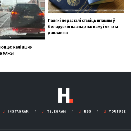
Палякі перасталі ставіць штампы ў
беларускія пашпарты: каму і як гэта
дапаможа
юцца: калі яшчэ
на мяжы
INSTAGRAM
TELEGRAM
RSS
YOUTUBE