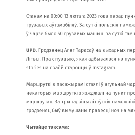
Станам на 00:00 13 лютага 2023 года перад пу
грузавых аўтамабіляў. За суткі польскія паме
ў чарзе было 50 грузавых машын, за суткі там п
UPD.
Гродзенец Алег Тарасаў на выхадных пера
Літвы. Пра сітуацыю, якая адбывалася на пу
stories на сваёй старонцы ў Instagram.
Маршруткі з пасажырамі стаялі ў агульнай чар
некаторыя маршруткі з’язжджалі на пункт проп
маршрутак. За тры гадзіны літоўскія памежнікі
гродзенец быў вымушаны правесці ноч на мяжы
Чытайце таксама: