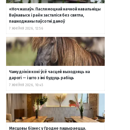
«Ноч жахаў». Пасля моцнай начной навальніцы
Ваўкавыск і раён засталіся без святла,
пашкоджаны паўсотні дамоў
7 ЖНІЎНЯ 2026, 12:56
Чаму дзікія коні ўсё часцей выходзяць на
дарогі — і што з імі будуць рабіць
7 ЖНІЎНЯ 2026, 10:45
Мясцовы бізнес у Гродне пашыраецца.