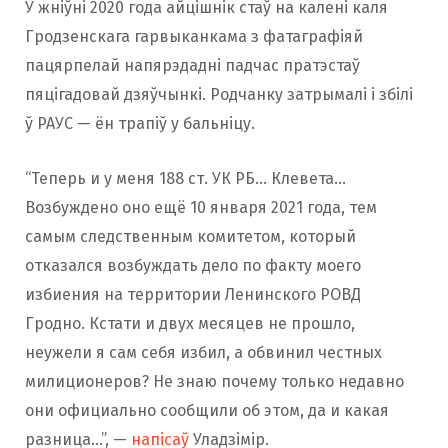
У жніўні 2020 года айцішнік стаў на калені каля
Гродзенскага гарвыканкама з фатаграфіяй
пацярпелай напярэдадні падчас пратэстаў
пяцігадовай дзяўчынкі. Родчанку затрымалі і збілі
ў РАУС — ён трапіў у бальніцу.
“Теперь и у меня 188 ст. УК РБ… Клевета…
Возбуждено оно ещё 10 января 2021 года, тем
самым следственным комитетом, который
отказался возбуждать дело по факту моего
избиения на территории Ленинского РОВД
Гродно. Кстати и двух месяцев не прошло,
неужели я сам себя избил, а обвинил честных
милиционеров? Не знаю почему только недавно
они официально сообщили об этом, да и какая
разница…”, —
напісаў
Уладзімір.