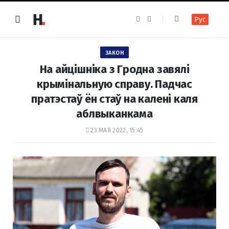
F
I
Рус
a
n
c
s
e
t
b
a
o
g
ЗАКОН
o
r
k
a
На айцішніка з Гродна завялі
m
крымінальную справу. Падчас
пратэстаў ён стаў на калені каля
аблвыканкама
23 МАЯ 2022, 15:45