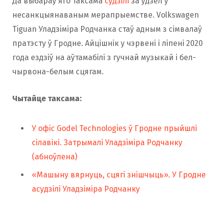
Да выбараў яго таксама
судзілі
за ўдзел у
несанкцыянаваным мерапрыемстве. Volkswagen
Tiguan Уладзіміра Родчанка стаў адным з сімвалаў
пратэсту ў Гродне. Айцішнік у чэрвені і ліпені 2020
года ездзіў на аўтамабілі з гучнай музыкай і бел-
чырвона-белым сцягам.
Чытайце таксама:
У офіс Godel Technologies ў Гродне прыйшлі
сілавікі. Затрымалі Уладзіміра Родчанку
(абноўлена)
«Машыну вярнуць, сцягі знішчыць». У Гродне
асудзілі Уладзіміра Родчанку