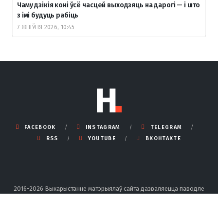
Чаму дзікія коні ўсё часцей выходзяць на дарогі — і што
з імі будуць рабіць
7 ЖНІЎНЯ 2026, 10:45
FACEBOOK
INSTAGRAM
TELEGRAM
RSS
YOUTUBE
ВКОНТАКТЕ
2016-2026 Выкарыстанне матэрыялаў сайта дазваляецца паводле
правілаў ліцэнзіі Creative Commons BY-SA 4.0 Int са спасылкай на
крыніцу і ўказаннем аўтара.
Падрабязныя правілы перадруку тут
.