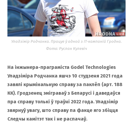
Уладзімір Родчанка. Працуе ў адной з IT-кампаній Гродна.
Фота: Руслан Кулевіч
На інжынера-праграміста Godel Technologies
Уладзіміра Родчанка яшчэ 10 студзеня 2021 года
завялі крымінальную справу за паклёп (арт. 188
КК). Гродзенец эміграваў з Беларусі і даведаўся
пра справу толькі ў траўні 2022 года. Уладзімір
звярнуў увагу, што справу па факце яго збіцця
Следчы камітэт так і не распачаў.