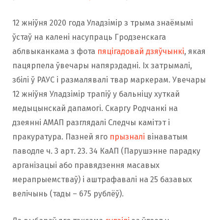
12 жніўня 2020 года Уладзімір з трыма знаёмымі
ўстаў на калені насупраць Гродзенскага
аблвыканкама з фота
пяцігадовай дзяўчынкі
, якая
пацярпела ўвечары напярэдадні. Іх затрымалі,
збілі ў РАУС і размалявалі твар маркерам. Увечары
12 жніўня Уладзімір трапіў у бальніцу хуткай
медыцынскай дапамогі. Скаргу Родчанкі на
дзеянні АМАП разглядалі Следчы камітэт і
пракуратура. Пазней яго
прызналі
вінаватым
паводле ч. 3 арт. 23. 34 КаАП (Парушэнне парадку
арганізацыі або правядзення масавых
мерапрыемстваў) і аштрафавалі на 25 базавых
велічынь (тады – 675 рублёў).