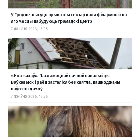
У Гродне знясуць прыватны сектар каля філармоніі: на
яго месцы пабудуюць грамадскі цэнтр
7 ЖНІЎНЯ 2026, 15:05
«Ноч жахаў». Пасля моцнай начной навальніцы
Ваўкавыск і раён засталіся без святла, пашкоджаны
паўсотні дамоў
7 ЖНІЎНЯ 2026, 12:56