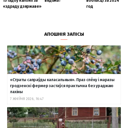
15 гадоў калоніі за
вядома?
вобласці за 2024
«здраду дзяржаве»
год
АПОШНІЯ ЗАПІСЫ
«Страты сапраўды каласальныя». Праз спёку і маразы
гродзенскі фермер застаўся практычна без ураджаю
лахіны
7 ЖНІЎНЯ 2026, 16:47