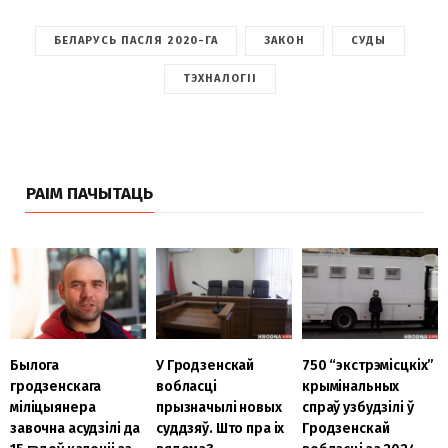
БЕЛАРУСЬ ПАСЛЯ 2020-ГА
ЗАКОН
СУДЫ
ТЭХНАЛОГІІ
РАІМ ПАЧЫТАЦЬ
Былога
У Гродзенскай
750 “экстрэмісцкіх”
гродзенскага
вобласці
крымінальных
міліцыянера
прызначылі новых
спраў узбудзілі ў
завочна асудзілі да
суддзяў. Што пра іх
Гродзенскай