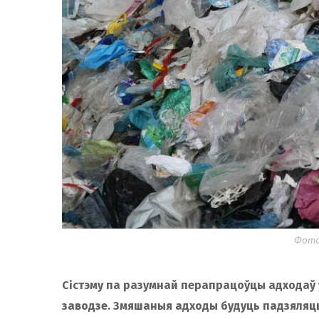
Фото:
Сістэму па разумнай перапрацоўцы адходаў
заводзе. Змяшаныя адходы будуць падзяляц