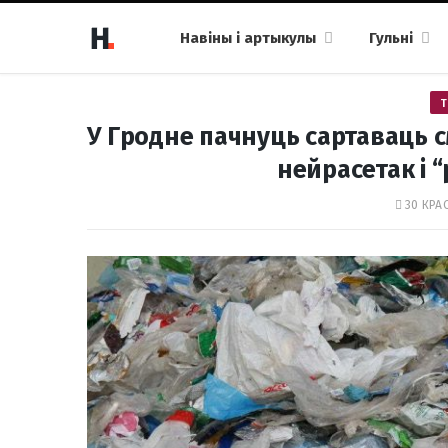
Навіны і артыкулы
Гульні
Т
У Гродне пачнуць сартаваць 
нейрасетак і 
30 КРАС