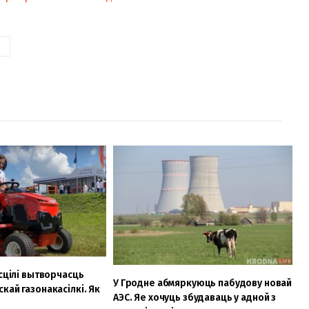
усцілі вытворчасць
У Гродне абмяркуюць пабудову новай
кай газонакасілкі. Як
АЭС. Яе хочуць збудаваць у адной з