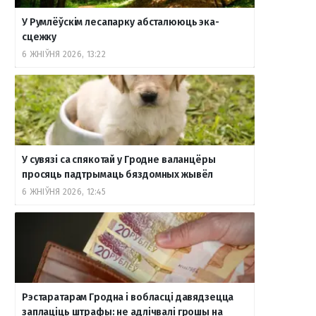
У Румлёўскім лесапарку абсталююць эка-
сцежку
6 ЖНІЎНЯ 2026, 13:22
У сувязі са спякотай у Гродне валанцёры
просяць падтрымаць бяздомных жывёл
6 ЖНІЎНЯ 2026, 12:45
Рэстаратарам Гродна і вобласці давядзецца
заплаціць штрафы: не адлічвалі грошы на