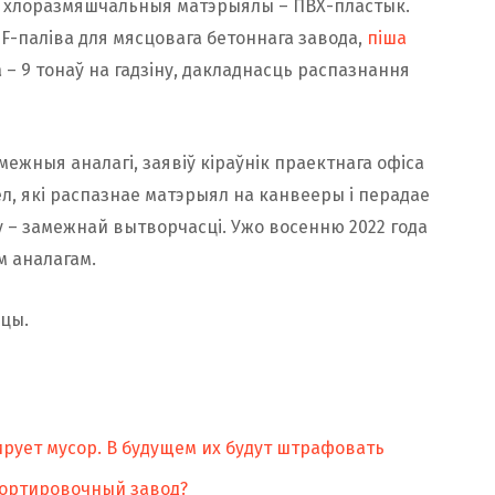
ь хлоразмяшчальныя матэрыялы – ПВХ-пластык.
F-паліва для мясцовага бетоннага завода,
піша
 – 9 тонаў на гадзіну, дакладнасць распазнання
межныя аналагі, заявіў кіраўнік праектнага офіса
зел, які распазнае матэрыял на канвееры і перадае
у – замежнай вытворчасці. Ужо восенню 2022 года
м аналагам.
ацы.
тирует мусор. В будущем их будут штрафовать
осортировочный завод?