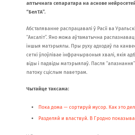
аптычнага сепаратара на аснове нейросетей.
“БелТА”.
Абсталяванне распрацавалі ў Расіі ва Уральс
“Аксаліт”. Яно можа аўтаматычна распазнаваць
іншыя матэрыялы. Пры руху адходаў па канв
сеткі ўлоўлівае інфрачырвоныя хвалі, якія а
віды і падвіды матэрыялаў. Пасля “апазнанн
патоку сціслым паветрам.
Чытайце таксама:
Пока дома — сортируй мусор. Как это де
Разделяй и властвуй. В Гродно показыв