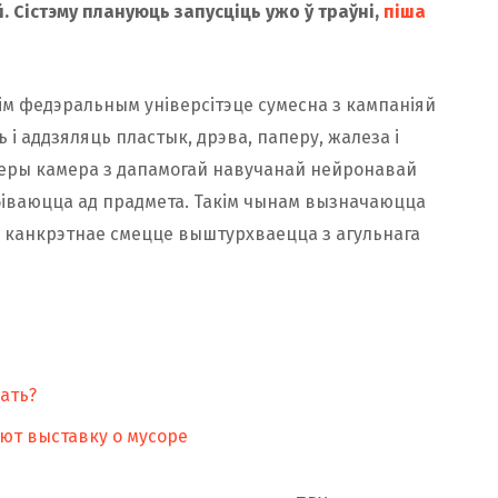
 Сістэму плануюць запусціць ужо ў траўні,
піша
кім федэральным універсітэце сумесна з кампаніяй
 і аддзяляць пластык, дрэва, паперу, жалеза і
ееры камера з дапамогай навучанай нейронавай
дбіваюцца ад прадмета. Такім чынам вызначаюцца
я” канкрэтнае смецце выштурхваецца з агульнага
лать?
ают выставку о мусоре