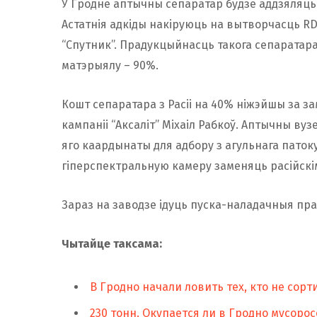
У Гродне аптычны сепаратар будзе аддзяляц
Астатнія адкіды накіруюць на вытворчасць RD
“Спутник”. Прадукцыйнасць такога сепаратара
матэрыялу – 90%.
Кошт сепаратара з Расіі на 40% ніжэйшы за за
кампаніі “Аксаліт” Міхаіл Рабкоў. Аптычны ву
яго каардынаты для адбору з агульнага паток
гіперспектральную камеру заменяць расійскі
Зараз на заводзе ідуць пуска-наладачныя пр
Чытайце таксама:
В Гродно начали ловить тех, кто не сор
230 тонн. Окупается ли в Гродно мусор