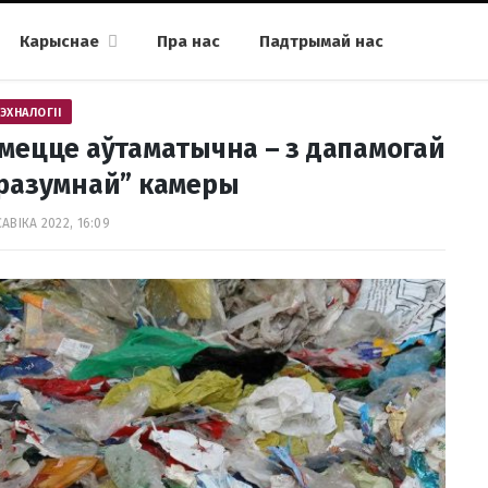
Карыснае
Пра нас
Падтрымай нас
ЭХНАЛОГІІ
смецце аўтаматычна – з дапамогай
“разумнай” камеры
АВІКА 2022, 16:09