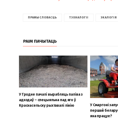
ПРАМЫСЛОВАСЦЬ
ТЭХНАЛОГІІ
ЭКАЛОГІЯ
РАІМ ПАЧЫТАЦЬ
У Гродне пачалі вырабляць паліва з
адходаў – спецыяльна пад яго ў
У Смаргоні зап
Краснасельску рыхтавалі лінію
першай беларус
яна працуе?