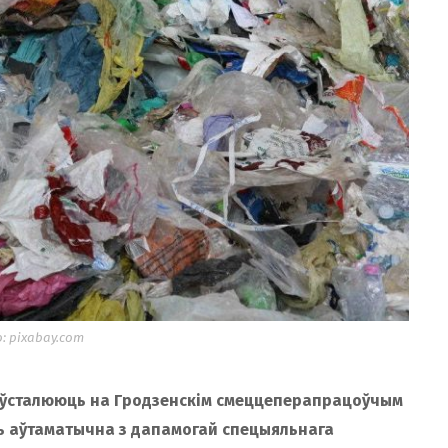
 pixabay.com
 ўсталююць на Гродзенскім смеццеперапрацоўчым
ь аўтаматычна з дапамогай спецыяльнага