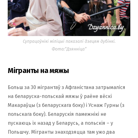
Супрацоўнікі міліцыі паказалі дзецям дубінкі.
Фота:”Дзянніца”
Мігранты на мяжы
Больш за 30 мігрантаў з Афганістана затрымаліся
на беларуска-польскай мяжы ў раёне вёскі
Макараўцы (з беларускага боку) і Уснаж Гурны (з
польскага боку). Беларускія памежнікі не
пускаюць іх назад у Беларусь, а польскія – у
Польшчу. Мігранты знаходзяцца там ужо два