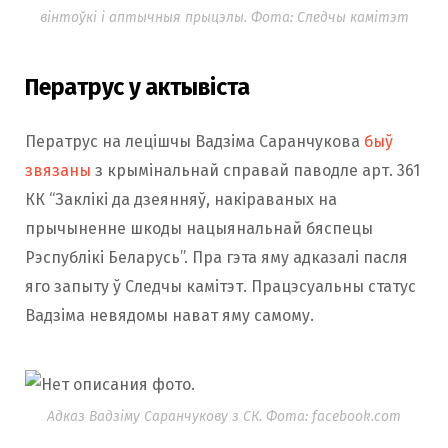
вінтоўкі і аптычныя прыцэлы. Фота: Следчы камітэт
Ператрус у актывіста
Ператрус на лецішчы Вадзіма Саранчукова
быў
звязаны
з крымінальнай справай паводле арт. 361
КК “Заклікі да дзеянняў, накіраваных на
прычыненне шкоды нацыянальнай бяспецы
Рэспублікі Беларусь”. Пра гэта яму адказалі пасля
яго запыту ў Следчы камітэт. Працэсуальны статус
Вадзіма невядомы нават яму самому.
Адказ Вадзіму Саранчукову з СК. Фота: facebook.com