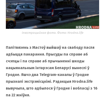
Ілюстрацыйнае фота. Фота: Hrodna.life
Палітвязень з Мастоў выйшаў на свабоду пасля
адбыцця пакарання. Прысуды па справе аб
счэпцы і па справе аб прычыненні шкоды
нацыянальным інтарэсам Беларусі вынеслі ў
Гродне. Яшчэ два Telegram-каналы ў Гродне
прызналі экстрэмісцкімі. Рэдакцыя Hrodna.life
вывучыла, што адбылося ў Гродне і вобласці з 16
па 22 жніўня.