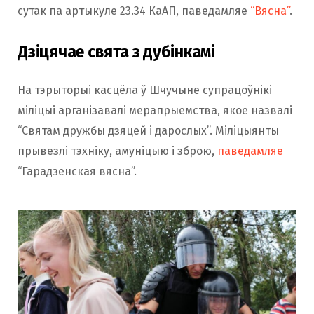
сутак па артыкуле 23.34 КаАП, паведамляе
“Вясна”
.
Дзіцячае свята з дубінкамі
На тэрыторыі касцёла ў Шчучыне супрацоўнікі
міліцыі арганізавалі мерапрыемства, якое назвалі
“Святам дружбы дзяцей і дарослых”. Міліцыянты
прывезлі тэхніку, амуніцыю і зброю,
паведамляе
“Гарадзенская вясна”.