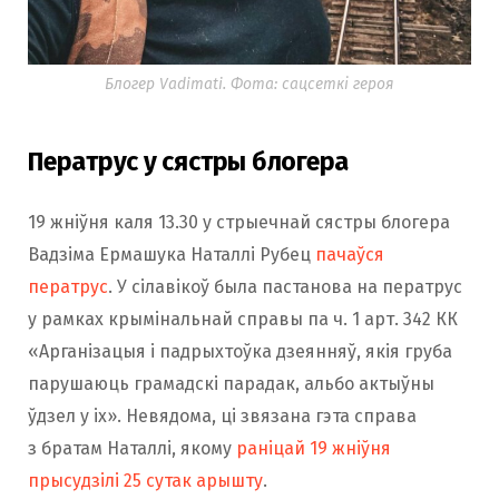
Блогер Vadimati. Фота: сацсеткі героя
Ператрус у сястры блогера
19 жніўня каля 13.30 у стрыечнай сястры блогера
Вадзіма Ермашука Наталлі Рубец
пачаўся
ператрус
. У сілавікоў была пастанова на ператрус
у рамках крымінальнай справы па ч. 1 арт. 342 КК
«Арганізацыя і падрыхтоўка дзеянняў, якія груба
парушаюць грамадскі парадак, альбо актыўны
ўдзел у іх». Невядома, ці звязана гэта справа
з братам Наталлі, якому
раніцай 19 жніўня
прысудзілі 25 сутак арышту
.