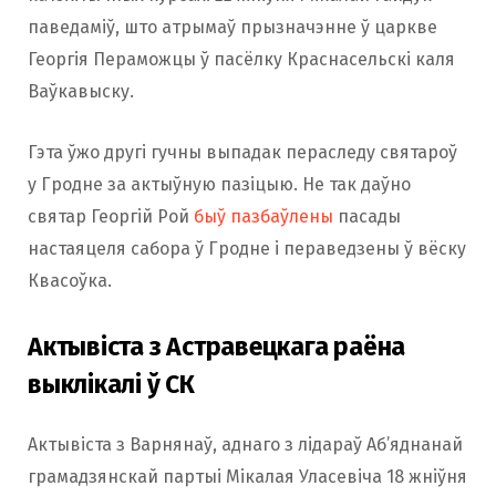
паведаміў, што атрымаў прызначэнне ў царкве
Георгія Пераможцы ў пасёлку Краснасельскі каля
Ваўкавыску.
Гэта ўжо другі гучны выпадак пераследу святароў
у Гродне за актыўную пазіцыю. Не так даўно
святар Георгій Рой
быў пазбаўлены
пасады
настаяцеля сабора ў Гродне і пераведзены ў вёску
Квасоўка.
Актывіста з Астравецкага раёна
выклікалі ў СК
Актывіста з Варнянаў, аднаго з лідараў Аб’яднанай
грамадзянскай партыі Мікалая Уласевіча 18 жніўня