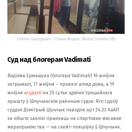
Галіна Гарацкевіч і Ганна Мароз. Фота: Hrodna.life
Суд над блогерам Vadimati
Вадзіма Ермашука (блогера Vadimati) 16 жніўня
затрымалі, 17 жніўня – правялі агляд дома, а 19
жніўня
асудзілі
на 25 сутак адміністрацыйнага
арышту ў Шчучынскім раённым судзе. Яго судзіў
суддзя Дзмітрый Ціунчык паводле арт 24.23 КаАП
за нібыта заклікі прыехаць на спартовае масавае
мерапрыемства — на скейт-пляцоўку ў Шчучыне.