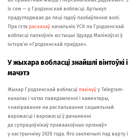
іх сем — у Гродзенскай вобласці. Артыкул
прадугледжвае да пяці гадоў пазбаўлення волі.
Пра гэта
расказаў
начальнік УСК па Гродзенскай
вобласці палкоўнік юстыцыі Эдуард Маліноўскі ў
інтэрв’ю «Гродзенскай праўдзе».
У жыхара вобласці знайшлі вінтоўкі і
мачэтэ
Жыхар Гродзенскай вобласці
пакінуў
у Telegram-
каналах і чатах паведамленні і каментары,
«накіраванне на распальванне сацыяльнай
варожасці і варожасці ў дачыненні
да супрацоўнікаў праваахоўных органаў»
у кастрычніку 2020 года. Яго заключылі пад варту і