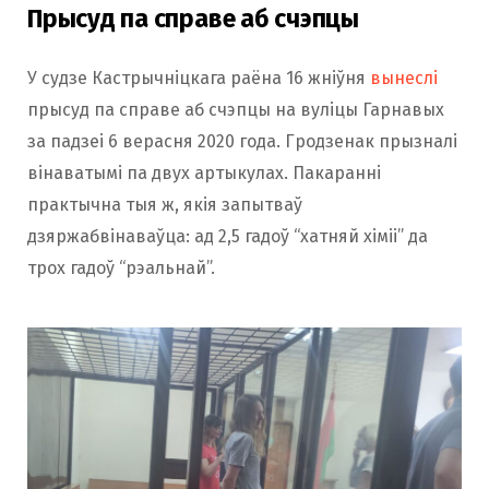
Прысуд па справе аб счэпцы
У судзе Кастрычніцкага раёна 16 жніўня
вынеслі
прысуд па справе аб счэпцы на вуліцы Гарнавых
за падзеі 6 верасня 2020 года. Гродзенак прызналі
вінаватымі па двух артыкулах. Пакаранні
практычна тыя ж, якія запытваў
дзяржабвінаваўца: ад 2,5 гадоў “хатняй хіміі” да
трох гадоў “рэальнай”.