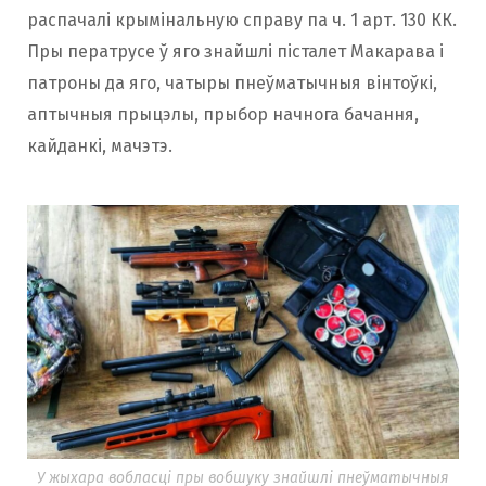
распачалі крымінальную справу па ч. 1 арт. 130 КК.
Пры ператрусе ў яго знайшлі пісталет Макарава і
патроны да яго, чатыры пнеўматычныя вінтоўкі,
аптычныя прыцэлы, прыбор начнога бачання,
кайданкі, мачэтэ.
У жыхара вобласці пры вобшуку знайшлі пнеўматычныя