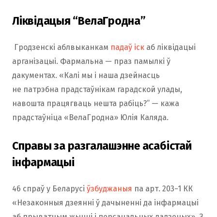
Ліквідацыя “ВелаГродна”
Гродзенскі аблвыканкам
падаў іск
аб ліквідацыі
арганізацыі. Фармальна — праз памылкі ў
дакументах. «Калі мы і наша дзейнасць
не патрэбна прадстаўнікам гарадской улады,
навошта працягваць нешта рабіць?” — кажа
прадстаўніца «ВелаГродна» Юлія Каляда.
Справы за разгалашэнне асабістай
інфармацыі
46 спраў у Беларусі
ўзбуджаныя
па арт. 203−1 КК
«Незаконныя дзеянні ў дачыненні да інфармацыі
аб прыватным жыцці і персанальных дадзеных». З