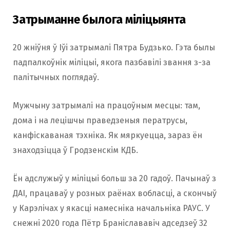
Затрыманне былога міліцыянта
20 жніўня ў Іўі затрымалі Пятра Будзько. Гэта былы
падпалкоўнік міліцыі, якога пазбавілі звання з-за
палітычных поглядаў.
Мужчыну затрымалі на працоўным месцы: там,
дома і на лецішчы праведзеныя ператрусы,
канфіскаваная тэхніка. Як мяркуецца, зараз ён
знаходзіцца ў Гродзенскім КДБ.
Ён адслужыў у міліцыі больш за 20 гадоў. Пачынаў з
ДАІ, працаваў у розных раёнах вобласці, а скончыў
у Карэлічах у якасці намесніка начальніка РАУС. У
снежні 2020 года Пётр Браніслававіч адседзеў 32