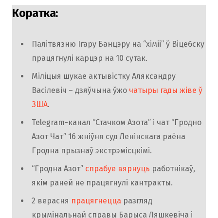
Коратка:
Палітвязню Ігару Банцэру на “хіміі” ў Віцебску
працягнулі карцэр на 10 сутак.
Міліцыя шукае актывістку Аляксандру
Васілевіч – дзяўчына ўжо
чатыры гады жіве ў
ЗША
.
Telegram-канал “Стачком Азота” і чат “Гродно
Азот Чат” 16 жніўня суд Ленінскага раёна
Гродна прызнаў экстрэмісцкімі.
“Гродна Азот”
спрабуе вярнуць
работнікаў,
якім раней не працягнулі кантракты.
2 верасня
працягнецца
разгляд
крымінальнай справы Барыса Ляшкевіча і