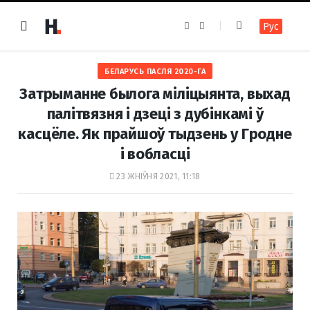
F
I
Рус
a
n
c
s
e
t
b
a
o
g
БЕЛАРУСЬ ПАСЛЯ 2020-ГА
o
r
k
a
Затрыманне былога міліцыянта, выхад
m
палітвязня і дзеці з дубінкамі ў
касцёле. Як прайшоў тыдзень у Гродне
і вобласці
23 ЖНІЎНЯ 2021, 11:18