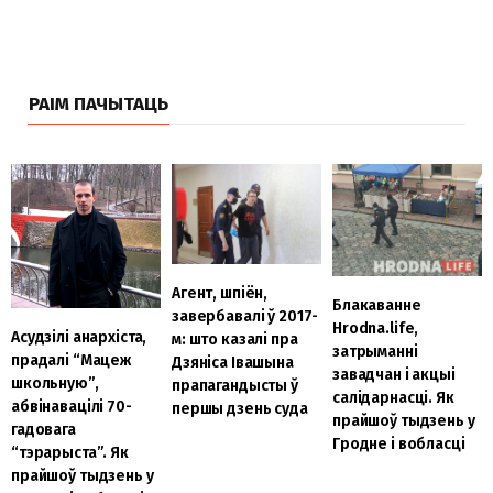
РАІМ ПАЧЫТАЦЬ
Агент, шпіён,
Блакаванне
завербавалі ў 2017-
Hrodna.life,
Асудзілі анархіста,
м: што казалі пра
затрыманні
прадалі “Мацеж
Дзяніса Івашына
завадчан і акцыі
школьную”,
прапагандысты ў
салідарнасці. Як
абвінавацілі 70-
першы дзень суда
прайшоў тыдзень у
гадовага
Гродне і вобласці
“тэрарыста”. Як
прайшоў тыдзень у