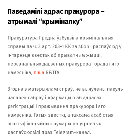
Паведамілі адрас пракурора –
атрымалі “крыміналку”
Пракуратура Гродна ўзбудзіла крымінальныя
справы па ч. 3 арт. 203-1 КК за збор і распаўсюд у
інтэрнэце звестак аб прыватным жыцці,
персанальных дадзеных пракурора горада і яго
намесніка,
піша
БЕЛТА.
Згодна з матэрыяламі спраў, не выяўлены пакуль
чалавек сабраў інфармацыю аб адрасах
рэгістрацыі і пражывання пракурора і яго
намесніка. Гэтыя звесткі, а таксама асабістыя
ідэнтыфікацыйныя нумары пацярпелых
распаўсюдзілі праз Telegram-канал.