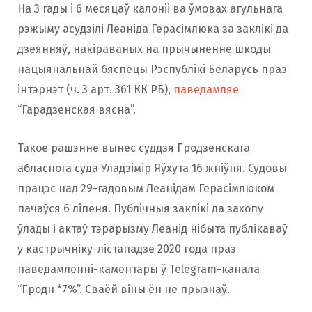
На 3 гады і 6 месяцаў калоніі ва ўмовах агульнага
рэжыму асудзілі Леаніда Герасімлюка за заклікі да
дзеянняў, накіраваных на прычыненне шкоды
нацыянальнай бяспецы Рэспублікі Беларусь праз
інтэрнэт (ч. 3 арт. 361 КК РБ),
паведамляе
“Гарадзенская вясна”.
Такое рашэнне вынес суддзя Гродзенскага
абласнога суда Уладзімір Яўхута 16 жніўня. Судовы
працэс над 29-гадовым Леанідам Герасімлюком
пачаўся 6 ліпеня. Публічныя заклікі да захопу
ўлады і актаў тэрарызму Леанід нібыта публікаваў
у кастрычніку-лістападзе 2020 года праз
паведамленні-каментары ў Telegram-канала
“Гродн *7%”. Сваёй віны ён не прызнаў.