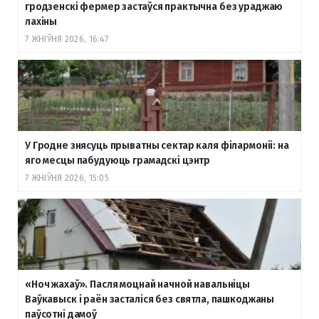
гродзенскі фермер застаўся практычна без ураджаю
лахіны
7 ЖНІЎНЯ 2026, 16:47
У Гродне знясуць прыватны сектар каля філармоніі: на
яго месцы пабудуюць грамадскі цэнтр
7 ЖНІЎНЯ 2026, 15:05
«Ноч жахаў». Пасля моцнай начной навальніцы
Ваўкавыск і раён засталіся без святла, пашкоджаны
паўсотні дамоў