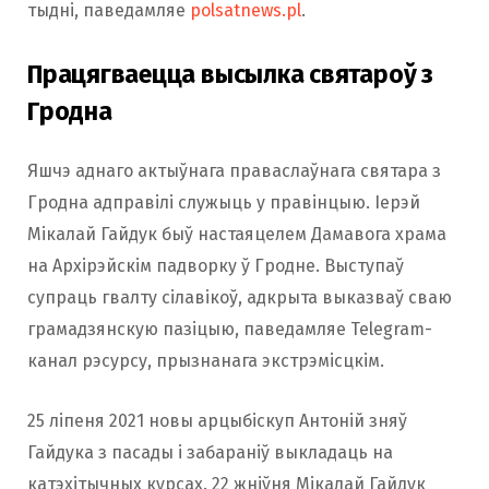
тыдні, паведамляе
polsatnews.pl
.
Працягваецца высылка святароў з
Гродна
Яшчэ аднаго актыўнага праваслаўнага святара з
Гродна адправілі служыць у правінцыю. Іерэй
Мікалай Гайдук быў настаяцелем Дамавога храма
на Архірэйскім падворку ў Гродне. Выступаў
супраць гвалту сілавікоў, адкрыта выказваў сваю
грамадзянскую пазіцыю, паведамляе Telegram-
канал рэсурсу, прызнанага экстрэмісцкім.
25 ліпеня 2021 новы арцыбіскуп Антоній зняў
Гайдука з пасады і забараніў выкладаць на
катэхітычных курсах. 22 жніўня Мікалай Гайдук