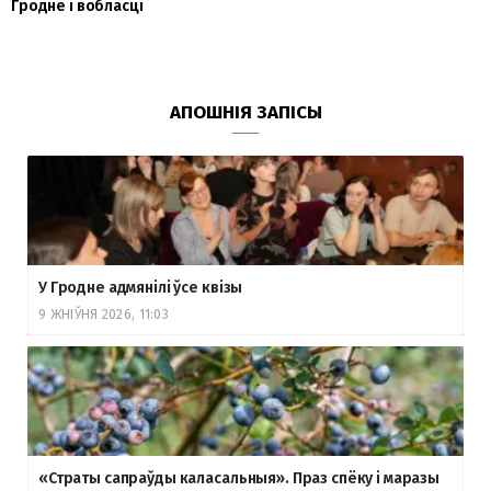
Гродне і вобласці
АПОШНІЯ ЗАПІСЫ
У Гродне адмянілі ўсе квізы
9 ЖНІЎНЯ 2026, 11:03
«Страты сапраўды каласальныя». Праз спёку і маразы