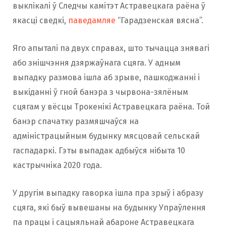
выклікалі ў Следчы камітэт Астравецкага раёна ў
якасці сведкі,
паведамляе
“Гарадзенская вясна”.
Яго апыталі па двух справах, што тычацца знявагі
або знішчэння дзяржаўнага сцяга. У адным
выпадку размова ішла аб зрыве, пашкоджанні і
выкіданні ў гной банэра з чырвона-зялёным
сцягам у вёсцы Трокенікі Астравецкага раёна. Той
банэр спачатку размяшчаўся на
адміністрацыйным будынку мясцовай сельскай
гаспадаркі. Гэты выпадак адбыўся нібыта 10
кастрычніка 2020 года.
У другім выпадку гаворка ішла пра зрыў і абразу
сцяга, які быў вывешаны на будынку Упраўлення
па працы і сацыяльнай абароне Астравецкага