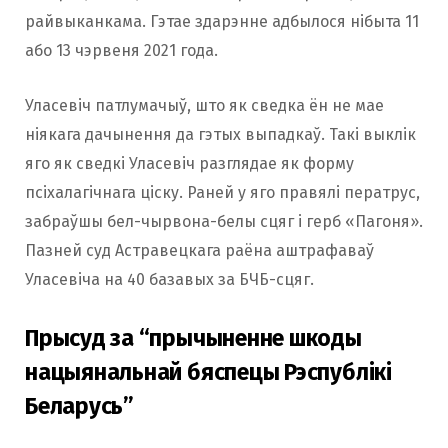
райвыканкама. Гэтае здарэнне адбылося нібыта 11
або 13 чэрвеня 2021 года.
Уласевіч патлумачыў, што як сведка ён не мае
ніякага дачынення да гэтых выпадкаў. Такі выклік
яго як сведкі Уласевіч разглядае як форму
псіхалагічнага ціску. Раней у яго правялі ператрус,
забраўшы бел-чырвона-белы сцяг і герб «Пагоня».
Пазней суд Астравецкага раёна аштрафаваў
Уласевіча на 40 базавых за БЧБ-сцяг.
Прысуд за “прычыненне шкоды
нацыянальнай бяспецы Рэспублікі
Беларусь”