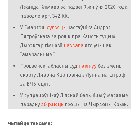
Леаніда Клімава за падзеі 9 жніўня 2020 года
паводле арт. 342 КК.
У Смаргоні
судзяць
настаўніка Андрэя
Пятроўскага за ролік пра Канстытуцыю.
Дырэктар гімназіі
назвала
яго учынак
“амаральным”.
Гродзенскі абласны суд
пакінуў
без змены
скаргу Лявона Карповіча з Лунна на штраф
за БЧБ-сцяг.
У супрацоўнікаў Лідскай бальніцы ў масавым
парадку
збіраюць
грошы на Чырвоны Крыж.
Чытайце таксама: