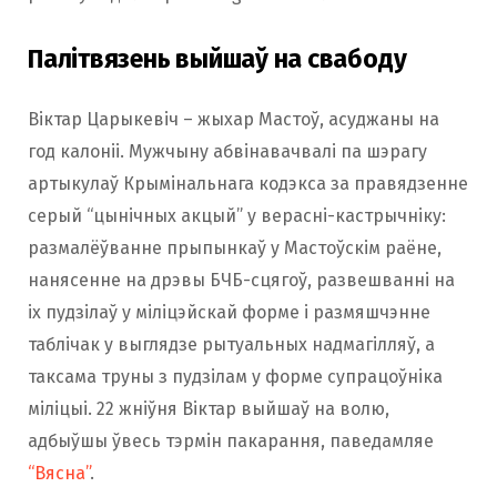
Палітвязень выйшаў на свабоду
Віктар Царыкевіч – жыхар Мастоў, асуджаны на
год калоніі. Мужчыну абвінавачвалі па шэрагу
артыкулаў Крымінальнага кодэкса за правядзенне
серый “цынічных акцый” у верасні-кастрычніку:
размалёўванне прыпынкаў у Мастоўскім раёне,
нанясенне на дрэвы БЧБ-сцягоў, развешванні на
іх пудзілаў у міліцэйскай форме і размяшчэнне
таблічак у выглядзе рытуальных надмагілляў, а
таксама труны з пудзілам у форме супрацоўніка
міліцыі. 22 жніўня Віктар выйшаў на волю,
адбыўшы ўвесь тэрмін пакарання, паведамляе
“Вясна”
.