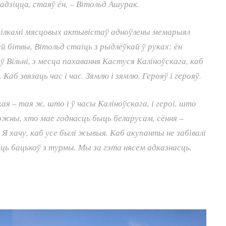
адзіцца, стаяў ён, – Вітольд Ашурак.
сілкамі мясцовых актывістаў адноўлены мемарыял
бітвы, Вітольд стаіць з рыдлёўкай ў руках: ён
 Вільні, з месца пахавання Кастуся Каліноўскага, каб
Каб звязаць час і час. Зямлю і зямлю. Герояў і герояў.
кая – тая ж, што і ў часы Каліноўскага, і героі, што
ожны, хто мае годнасць быць беларусам, сёння –
а. Я хачу, каб усе былі жывыя. Каб акупанты не забівалі
аць бацькоў з турмы. Мы за гэта нясем адказнасць,