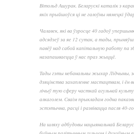
Вітольд Ашурак. Беларускі каталік з кара
якіх прыйшоўся ці не галоўны нямецкі ўда
Чалавек, які ва ўзросце 40 гадоў упершы
адсядзеў за яе 12 сутак, а тады, прыняў
павёў над сабой капітальную работу па зб
назапашваецца ў нас праз жыццё.
Тады гэты небанальны жыхар Лідчыны, з
дзяцінства захапленне мастацтвам, і ён в
лічыў тую сферу часткай агульнай культу
алкаголем. Сваім прыкладам годна паказва
эстэтычна, расці і развівацца пасля 40-го
На шляху адбудовы нацыянальнай Беларус
буйным палітычным гульцом і духоўным а