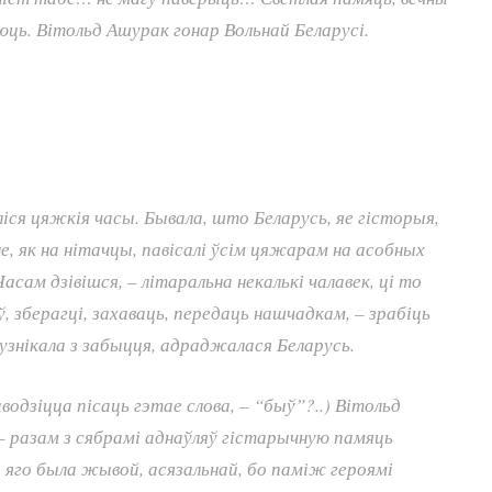
юць. Вітольд Ашурак гонар Вольнай Беларусі.
іся цяжкія часы. Бывала, што Беларусь, яе гісторыя,
е, як на нітачцы, павісалі ўсім цяжарам на асобных
сам дзівішся, – літаральна некалькі чалавек, ці то
яў, зберагці, захаваць, передаць нашчадкам, – зрабіць
 узнікала з забыцця, адраджалася Беларусь.
водзіцца пісаць гэтае слова, – “быў”?..) Вітольд
 разам з сябрамі аднаўляў гістарычную памяць
я яго была жывой, асязальнай, бо паміж героямі