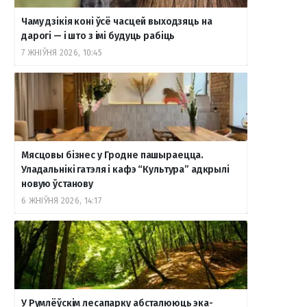
Чаму дзікія коні ўсё часцей выходзяць на
дарогі — і што з імі будуць рабіць
7 ЖНІЎНЯ 2026, 10:45
Мясцовы бізнес у Гродне пашыраецца.
Уладальнікі гатэля і кафэ “Культура” адкрылі
новую ўстанову
6 ЖНІЎНЯ 2026, 14:17
У Румлёўскім лесапарку абсталююць эка-