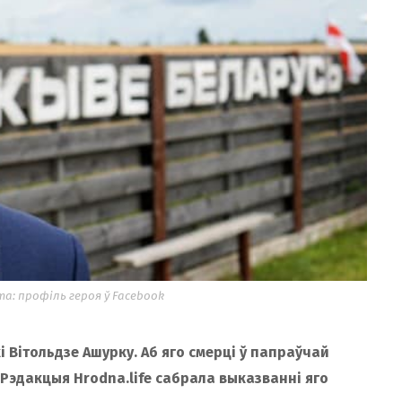
а: профіль героя ў Facebook
 Вітольдзе Ашурку. Аб яго смерці ў папраўчай
 Рэдакцыя Hrodna.life сабрала выказванні яго