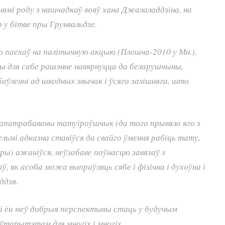
нямі роду з нашчадкаў вояў хана Джалаладдзіна, на
р у бітве пры Грунвальдзе.
ню паехаў на палітычную акцыю (Плошча-2010 у Мн.),
шы для сабе рашэнне навярнуцца да беларушчыны,
аўленні ад шкодных звычак і ўсяго залішняга, што
апатрабаваны татуіроўшчык (да тога прывяло яго з
ельмі адказна ставіўся да свайго ўмення рабіць тату,
ры) ажаніўся, неўзабаве поўнасцю завязаў з
ў, як асоба можа выпраўляць сябе і фізічна і духоўна і
ддзя.
і ён меў добрыя перспектывы стаць у будучым
ўтарытэтам для многіх і многіх…