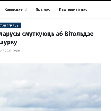
Карыснае
Пра нас
Падтрымай нас
ТЛАЯ ПАМЯЦЬ
еларусы смуткуюць аб Вітольдзе
шурку
МАЯ 2021, 19:10