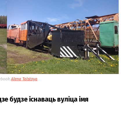
ebook
Alena Talstaya
зе будзе існаваць вуліца імя