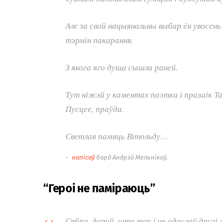
Але за свой нацыянальны выбар ён увосень
тэрмін пакарання.
З якога яго душа сышла раней.
Тут ніжэй у каментах паэтка і празаік Та
Пусцее, праўда.
Светлая памяць Вітольду…
напісаў
бард Андрэй Мельнікаў.
“Героі не паміраюць”
Сябра, даруй, што так і не адаслаў друг