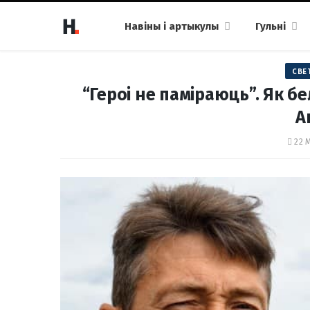
Навіны і артыкулы
Гульні
СВЕ
“Героі не паміраюць”. Як б
А
22 