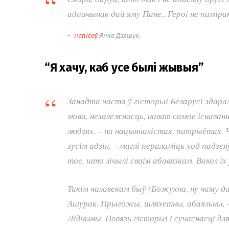
адпачынак дай яму Пане.. Героі не паміра
напісаў
Янка Дзяшук.
“Я хачу, каб усе былі жывыя”
Занадта часта ў гісторыі Беларусі здарал
мова, незалежнасць, нават самое існаванн
людзях, – на нацыяналістах, патрыётах. Ча
зусім адзін, – маглі пераламіць ход падзе
тое, што лічылі сваім абавязкам. Вакол іх
Такім чалавекам быў (Божухна, ну чаму да
Ашурак. Прыгожы, шляхетны, абаяльны, –
Лідчыны. Повязь гісторыі і сучаснасці дл