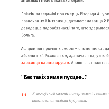
знаёмых і неабыякавых людзей.
Блізкім паведамілі пра смерць Вітольда Ашурка
пазначаных ў інтэрнэце, датэлефанавацца ў 
даведацца падрабязнасці таго, што здарылася
Вольга.
Афіцыйная прычына смерці – спыненне сэрца. 
абсалютна”. Разам з тым, адзначае яна, у яго
заразіцца каранавірусам
. Апошні ліст палітв
“Без такіх зямля пусцее…”
У шклоўскай калоніі памёр вельмі светлы ча
наканаваная вялікая будучыня.