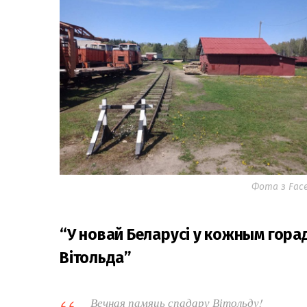
Фота з Fac
“У новай Беларусі у кожным горад
Вітольда”
Вечная памяць спадару Вітольду!