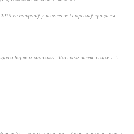
 2020-га патрапіў у зняволенне і атрымаў працяглы
ццяна Барысік напісала: “Без такіх зямля пусцее…”.
і ліст табе… не магу паверыць… Светлая памяць, вечны