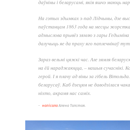
даўніны і беларусамі, якія яшчэ маюць нар
На гэтых здымках з-пад Лідчыны, дзе вы
паўстанцам 1863 года на месцы жорсткай 
адмыслова прывёз зямлю з гары Гедыміна ў
далучыць яе да праху яго паплечнікаў тут. 
Зараз вельмі цяжкі час. Але зямля беларус
на ёй нараджаюцца, – нашыя сучаснікі. К
герой. І я плачу ад віны за гібель Вітольд
беларусаў. Каб дзецям не даводзілася чак
ніхто, акрамя нас саміх.
напісала
Алена Талстая.