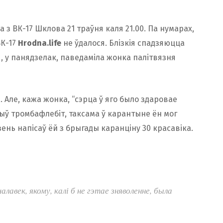
 з ВК-17 Шклова 21 траўня каля 21.00. Па нумарах,
ВК-17
Hrodna.life
не ўдалося. Блізкія спадзяюцца
, у панядзелак, паведаміла жонка палітвязня
Але, кажа жонка, “сэрца ў яго было здаровае
 быў тромбафлебіт, таксама ў карантыне ён мог
язень напісаў ёй з брыгады каранціну 30 красавіка.
лавек, якому, калі б не гэтае зняволенне, была