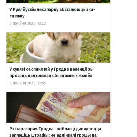
У Румлёўскім лесапарку абсталююць эка-
сцежку
6 ЖНІЎНЯ 2026, 13:22
У сувязі са спякотай у Гродне валанцёры
просяць падтрымаць бяздомных жывёл
6 ЖНІЎНЯ 2026, 12:45
Рэстаратарам Гродна і вобласці давядзецца
заплаціць штрафы: не адлічвалі грошы на