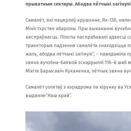
прыватным сектары. Абодва лётчыкі загінулі
Самалёт, які пацярпеў крушэнне, Як-130, нал
Міністэрстве абароны. Пры выкананні вучэбна
няспраўнасць. Пілоты паспрабавалі адвесці с
траекторыя падзення самалёта знаходзіцца па
жаль, абодва лётчыкі загінулі”, – паведаміла
звяна вучэбна-баявой эскадрыллі 116-й шаб м
Мікіта Барысавіч Куканенка, лётчык звяна вуч
Самалёт узлятаў з аэрадрома па кірунку ва Ус
выданне“Наш край”.