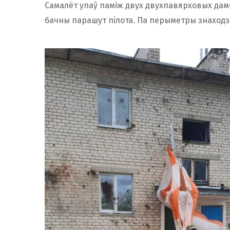
Самалёт упаў паміж двух двухпавярховых дам
бачны парашут пілота. Па перыметры знаходз