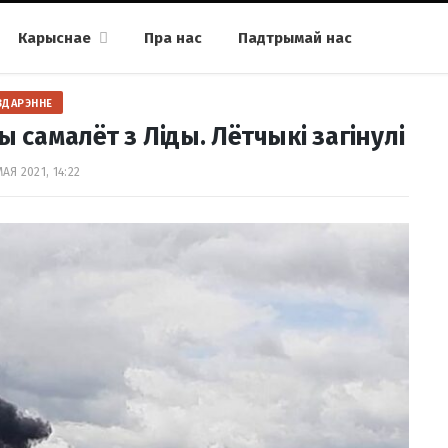
Карыснае
Пра нас
Падтрымай нас
ЗДАРЭННЕ
 самалёт з Ліды. Лётчыкі загінулі
МАЯ 2021, 14:22