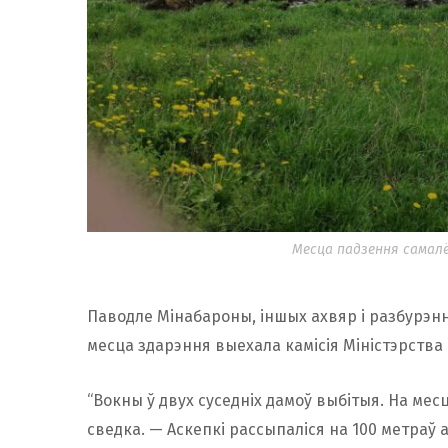
Месца падзення самалё
Паводле Мінабароны, іншых ахвяр і разбурэнн
месца здарэння выехала камісія Міністэрства
“Вокны ў двух суседніх дамоў выбітыя. На м
сведка. — Аскепкі рассыпаліся на 100 метраў 