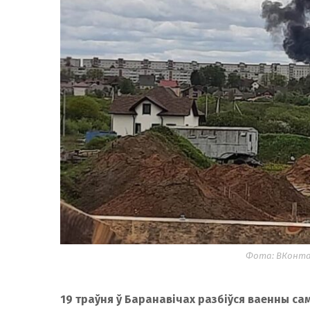
Фота: ВКонта
19 траўня ў Баранавічах разбіўся ваенны са