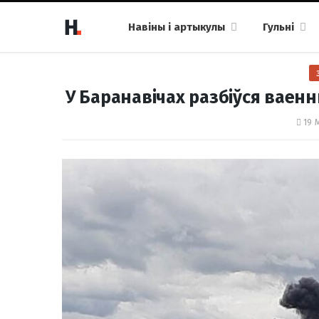
Навіны і артыкулы
Гульні
У Баранавічах разбіўся ваенны
19 