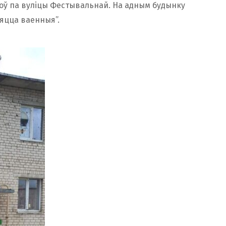
оў па вуліцы Фестывальнай. На адным будынку
яцца ваенныя”.