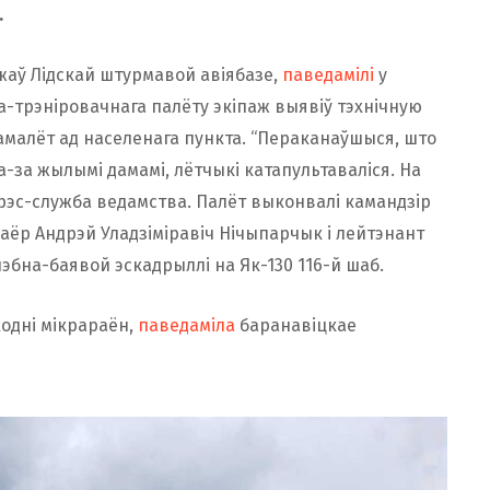
.
ежаў Лідскай штурмавой авіябазе,
паведамілі
у
-трэніровачнага палёту экіпаж выявіў тэхнічную
амалёт ад населенага пункта. “Пераканаўшыся, што
-за жылымі дамамі, лётчыкі катапультаваліся. На
 прэс-служба ведамства. Палёт выконвалі камандзір
аёр Андрэй Уладзіміравіч Нічыпарчык і лейтэнант
эбна-баявой эскадрыллі на Як-130 116-й шаб.
ходні мікрараён,
паведаміла
баранавіцкае