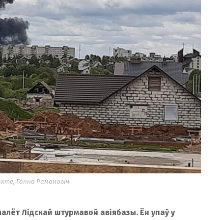
кте, Ганна Рамановіч
малёт Лідскай штурмавой авіябазы. Ён упаў у