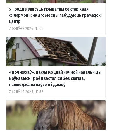
У Гродне знясуць прыватны сектар каля
філармоніі: на яго месцы пабудуюць грамадскі
цэнтр
7 ЖНІЎНЯ 2026, 15:05
«Ноч жахаў». Пасля моцнай начной навальніцы
Ваўкавыск і раён засталіся без святла,
пашкоджаны паўсотні дамоў
7 ЖНІЎНЯ 2026, 12:56