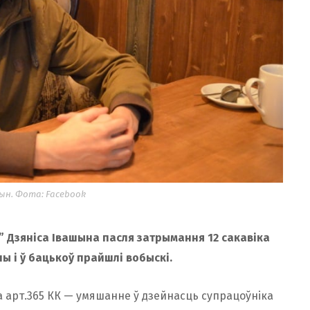
ын. Фота: Facebook
” Дзяніса Івашына пасля затрымання 12 сакавіка
ачы і ў бацькоў прайшлі вобыскі.
а арт.365 КК — умяшанне ў дзейнасць супрацоўніка