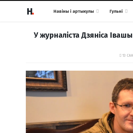
Навіны і артыкулы
Гульні
У журналіста Дзяніса Івашы
13 САК