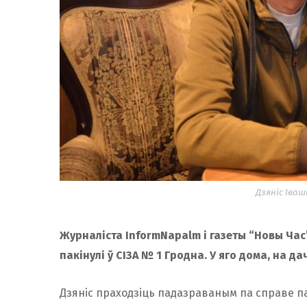
Дзяніс Іваш
Журналіста InformNapalm і газеты “Новы Час
пакінулі ў СІЗА № 1 Гродна. У яго дома, на д
Дзяніс праходзіць падазраваным па справе п