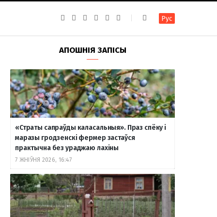
F
I
T
R
Y
В
Рус
a
n
e
S
o
к
c
s
l
S
u
о
e
t
e
T
н
b
a
g
u
т
АПОШНІЯ ЗАПІСЫ
o
g
r
b
а
o
r
a
e
к
k
a
m
т
m
е
«Страты сапраўды каласальныя». Праз спёку і
маразы гродзенскі фермер застаўся
практычна без ураджаю лахіны
7 ЖНІЎНЯ 2026, 16:47