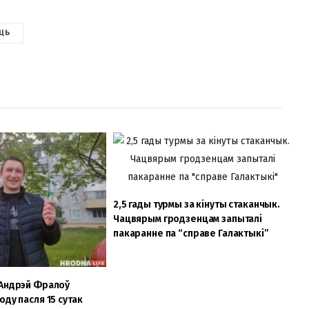
ЦЬ
2,5 гады турмы за кінуты стаканчык.
Чацвярым гродзенцам запыталі
пакаранне па “справе Галактыкі”
 Андрэй Фралоў
ду пасля 15 сутак