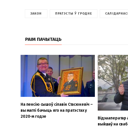
ЗАКОН
ПРАТЭСТЫ Ў ГРОДНЕ
САЛІДАРНАС
РАІМ ПАЧЫТАЦЬ
На пенсію сышоў сілавік Стасюкевіч –
вы маглі бачыць яго на пратэстах у
2020-м годзе
Відэааператар
выйшаў на свабо