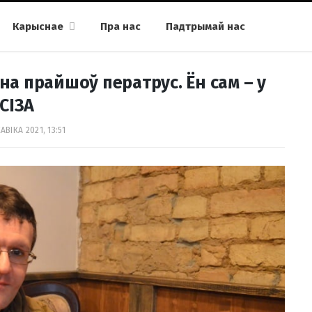
Карыснае
Пра нас
Падтрымай нас
на прайшоў ператрус. Ён сам – у
СІЗА
АВІКА 2021, 13:51