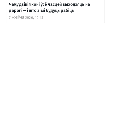
Чаму дзікія коні ўсё часцей выходзяць на
дарогі — і што з імі будуць рабіць
7 ЖНІЎНЯ 2026, 10:45