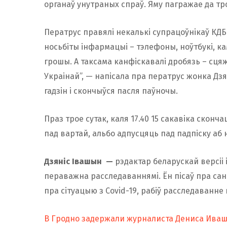
органаў унутраных спраў. Яму пагражае да тро
Ператрус правялі некалькі супрацоўнікаў КДБ.
носьбіты інфармацыі – тэлефоны, ноўтбукі, ка
грошы. А таксама канфіскавалі дробязь – сцяжкі
Украінай”, — напісала пра ператрус жонка Дз
гадзін і скончыўся пасля паўночы.
Праз трое сутак, каля 17.40 15 сакавіка сконч
пад вартай, альбо адпусцяць пад падпіску аб 
Дзяніс Івашын
—
рэдактар беларускай версіі
пераважна расследаваннямі. Ён пісаў пра сана
пра сітуацыю з Covid-19, рабіў расследаванне 
В Гродно задержали журналиста Дениса Ива