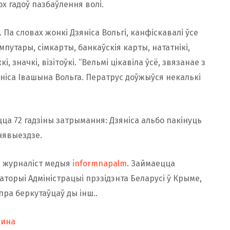
х гадоў пазбаўлення волі.
 Па словах жонкі Дзяніса Вольгі, канфіскавалі ўсе
мпутары, сімкарты, банкаўскія карты, нататнікі,
, значкі, візітоўкі. “Вельмі цікавіла ўсё, звязанае з
яніса Івашына Вольга. Ператрус доўжыўся некалькі
ацца 72 гадзіны затрымання: Дзяніса альбо пакінуць
нявыездзе.
 і журналіст медыя
informnapalm
. Займаецца
торыі Адміністрацыі прэзідэнта Беларусі ў Крыме,
пра беркутаўцаў ды інш..
шина