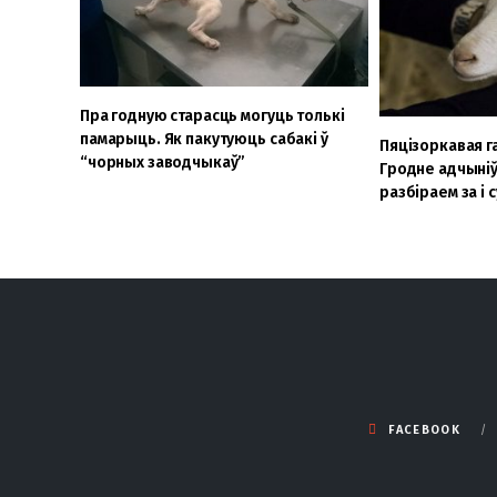
Пра годную старасць могуць толькі
памарыць. Як пакутуюць сабакі ў
Пяцізоркавая га
“чорных заводчыкаў”
Гродне адчыніў
разбіраем за і 
FACEBOOK