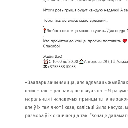
«Заапарк зачыняецца, але аддаваць жывёлак
лайк – так, – распавядае дзяўчына. – Я разум
маральныя і чалавечыя прынцыпы, а не закон,
але ў іх там янот і каза, калісьці была насуха, 
размова ў іх сканчаецца так: “Хочаце дапамаг