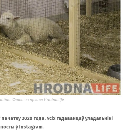
дно. Фото из архива Hrodna.life
пачатку 2020 года. Усіх гадаванцаў уладальнікі
посты ў Instagram.