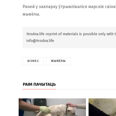
Раней у заапарку ўтрымліваліся марскія свінк
жывёлы.
Hrodna.life reprint of materials is possible only with
info@hrodna.life
БІЗНЕС
ЖЫВЁЛЫ
РАІМ ПАЧЫТАЦЬ