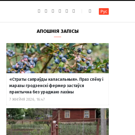
F
I
T
R
Y
В
Рус
a
n
e
S
o
к
c
s
l
S
u
о
e
t
e
T
н
b
a
g
u
т
АПОШНІЯ ЗАПІСЫ
o
g
r
b
а
o
r
a
e
к
k
a
m
т
m
е
«Страты сапраўды каласальныя». Праз спёку і
маразы гродзенскі фермер застаўся
практычна без ураджаю лахіны
7 ЖНІЎНЯ 2026, 16:47