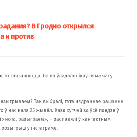
традания? В Гродно открылся
а и против
 што зачыняюцца, бо ва ўладальнікаў няма часу
разыгрываем? Так выбралі, гэта нядрэннае рашэнне
о ў нас каля 25 жывёл. Каза хутчэй за ўсё паедзе ў
 і янота, разыграем», – распавялі ў кантактным
а розыгрыш у інстаграме.