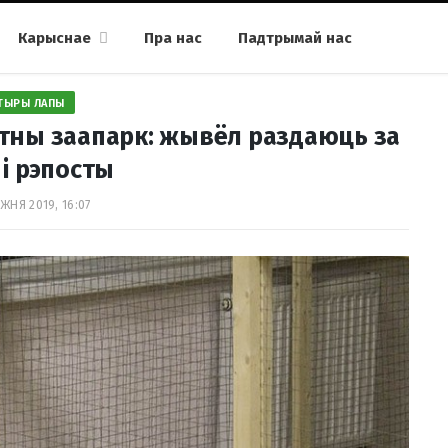
Карыснае
Пра нас
Падтрымай нас
ТЫРЫ ЛАПЫ
тны заапарк: жывёл раздаюць за
 і рэпосты
ЖНЯ 2019, 16:07