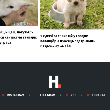
сцініца ці пакуты? У
У сувязі са спякотай у Гродне
ся кантактны заапарк:
валанцёры просяць падтрымаць
супраць
бяздомных жывёл
INSTAGRAM
TELEGRAM
RSS
YOUTUBE