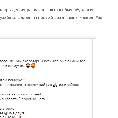
Валерыя, якая расказала, што любыя абураныя
еўзабаве выдалілі і пост аб розыгрышы жывёл. Мы