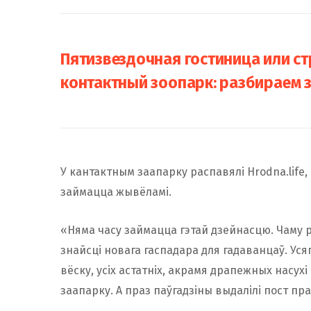
Пятизвездочная гостиница или с
контактный зоопарк: разбираем з
У кантактным заапарку распавялі Hrodna.life,
займацца жывёламі.
«Няма часу займацца гэтай дзейнасцю. Чаму 
знайсці новага гаспадара для гадаванцаў. Усяг
вёску, усіх астатніх, акрамя драпежных насухі
заапарку. А праз паўгадзіны выдалілі пост пр