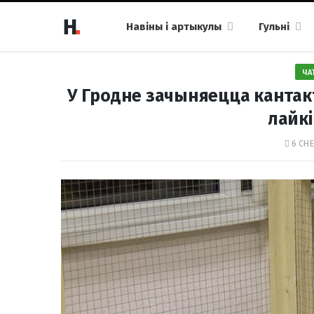
Навіны і артыкулы
Гульні
ЧА
У Гродне зачыняецца кантак
лайкі
6 СНЕ