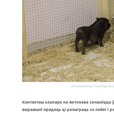
Контактный зоопарк в Гро
Кантактны заапарк на Антонава зачыніцца ў 
вырашылі прадаць ці разыграць за лайкі і рэ