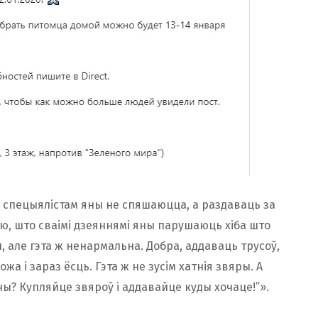
 спецыялістам яны не спяшаюцца, а раздаваць за
ею, што сваімі дзеяннямі яны парушаюць хіба што
 але гэта ж ненармальна. Добра, аддаваць трусоў,
можа і зараз ёсць. Гэта ж не зусім хатнія звяры. А
чы? Купляйце звяроў і аддавайце куды хочаце!”».