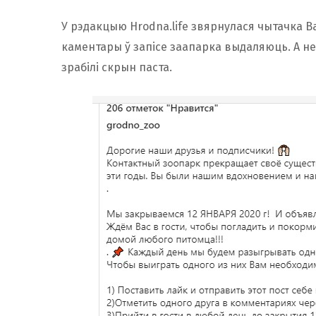
У рэдакцыю Hrodna.life звярнулася чытачка 
каментары ў запісе заапарка выдаляюць. А н
зрабілі скрын паста.