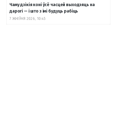
Чаму дзікія коні ўсё часцей выходзяць на
дарогі — і што з імі будуць рабіць
7 ЖНІЎНЯ 2026, 10:45