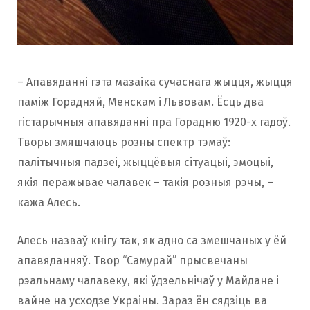
– Апавяданні гэта мазаіка сучаснага жыцця, жыцця
паміж Горадняй, Менскам і Львовам. Ёсць два
гістарычныя апавяданні пра Горадню 1920-х гадоў.
Творы змяшчаюць розны спектр тэмаў:
палітычныя падзеі, жыццёвыя сітуацыі, эмоцыі,
якія перажывае чалавек – такія розныя рэчы, –
кажа Алесь.
Алесь назваў кнігу так, як адно са змешчаных у ёй
апавяданняў. Твор “Самурай” прысвечаны
рэальнаму чалавеку, які ўдзельнічаў у Майдане і
вайне на усходзе Украіны. Зараз ён сядзіць ва