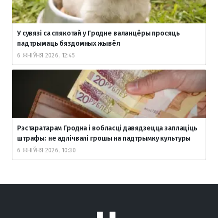
У сувязі са спякотай у Гродне валанцёры просяць
падтрымаць бяздомных жывёл
6 ЖНІЎНЯ 2026, 12:45
Рэстаратарам Гродна і вобласці давядзецца заплаціць
штрафы: не адлічвалі грошы на падтрымку культуры
6 ЖНІЎНЯ 2026, 10:30