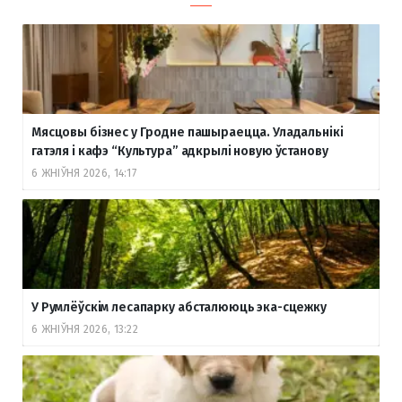
Мясцовы бізнес у Гродне пашыраецца. Уладальнікі
гатэля і кафэ “Культура” адкрылі новую ўстанову
6 ЖНІЎНЯ 2026, 14:17
У Румлёўскім лесапарку абсталююць эка-сцежку
6 ЖНІЎНЯ 2026, 13:22