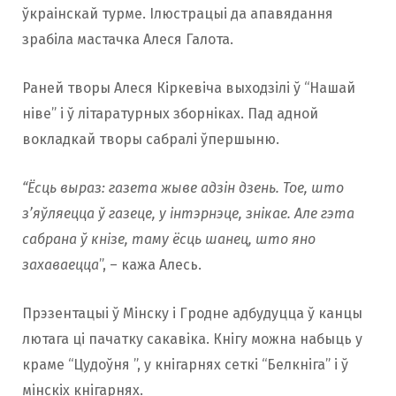
ўкраінскай турме. Ілюстрацыі да апавядання
зрабіла мастачка Алеся Галота.
Раней творы Алеся Кіркевіча выходзілі ў “Нашай
ніве” і ў літаратурных зборніках. Пад адной
вокладкай творы сабралі ўпершыню.
“Ёсць выраз: газета жыве адзін дзень. Тое, што
з’яўляецца ў газеце, у інтэрнэце, знікае. Але гэта
сабрана ў кнізе, таму ёсць шанец, што яно
захаваецца
”, – кажа Алесь.
Прэзентацыі ў Мінску і Гродне адбудуцца ў канцы
лютага ці пачатку сакавіка. Кнігу можна набыць у
краме “Цудоўня ”, у кнігарнях сеткі “Белкніга” і ў
мінскіх кнігарнях.