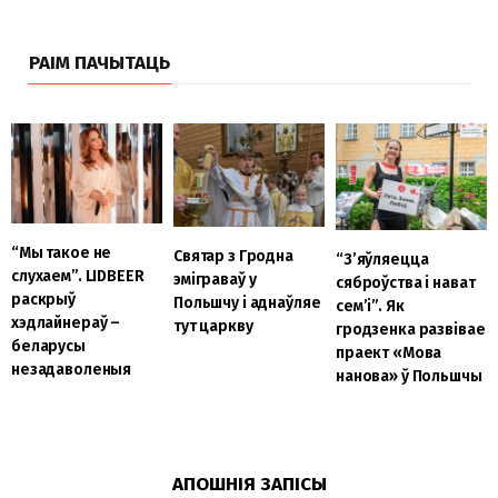
РАІМ ПАЧЫТАЦЬ
“Мы такое не
Святар з Гродна
“З’яўляецца
слухаем”. LIDBEER
эміграваў у
сяброўства і нават
раскрыў
Польшчу і аднаўляе
сем’і”. Як
хэдлайнераў –
тут царкву
гродзенка развівае
беларусы
праект «Мова
незадаволеныя
нанова» ў Польшчы
АПОШНІЯ ЗАПІСЫ