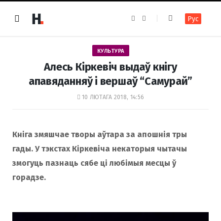
F
I
Рус
a
n
c
s
e
t
b
a
o
g
КУЛЬТУРА
o
r
k
a
Алесь Кіркевіч выдаў кнігу
m
апавяданняў і вершаў “Самурай”
10 ЛЮТАГА 2018, 14:56
Кніга змяшчае творы аўтара за апошнія тры
гады. У тэкстах Кіркевіча некаторыя чытачы
змогуць пазнаць сябе ці любімыя месцы ў
горадзе.