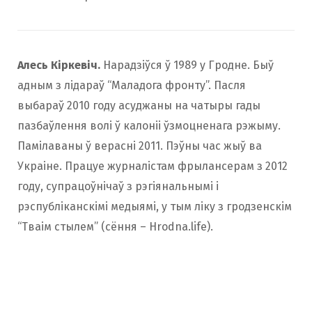
Алесь Кіркевіч.
Нарадзіўся ў 1989 у Гродне. Быў
адным з лідараў “Маладога фронту”. Пасля
выбараў 2010 году асуджаны на чатыры гады
пазбаўлення волі ў калоніі ўзмоцненага рэжыму.
Памілаваны ў верасні 2011. Пэўны час жыў ва
Украіне. Працуе журналістам ­фрылансерам з 2012
году, супрацоўнічаў з рэгіянальнымі і
рэспубліканскімі медыямі, у тым ліку з гродзенскім
“Тваім стылем” (сёння – Hrodna.life).